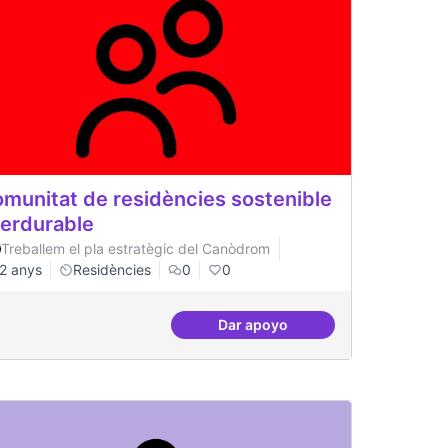
munitat de residències sostenible
perdurable
Treballem el pla estratègic del Canòdrom
2 anys
Residències
0
0
Dar apoyo
a
Comun