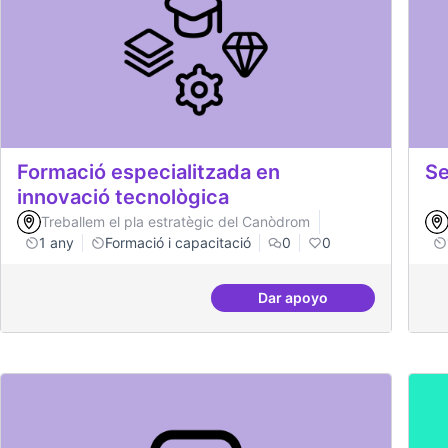
Formació especialitzada en
Se
innovació tecnològica
Treballem el pla estratègic del Canòdrom
1 any
Formació i capacitació
0
0
Dar apoyo
Formació especialitzad