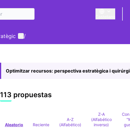
Castellano
Triar la llengua
E
Menú de usuario
ratègic
/
Optimitzar recursos: perspectiva estratègica i quirúrg
113 propuestas
Z-A
Con
A-Z
(Alfabético
"
Aleatorio
Reciente
(Alfabético)
inverso)
gu