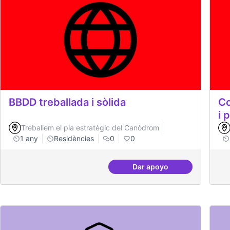
BBDD treballada i sòlida
Co
i 
Treballem el pla estratègic del Canòdrom
1 any
Residències
0
0
Dar apoyo
BBDD treballada i sòlid