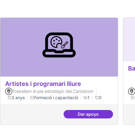
Ba
Artistes i programari lliure
Treballem el pla estratègic del Canòdrom
2 anys
Formació i capacitació
1
0
Dar apoyo
Artistes i programari ll