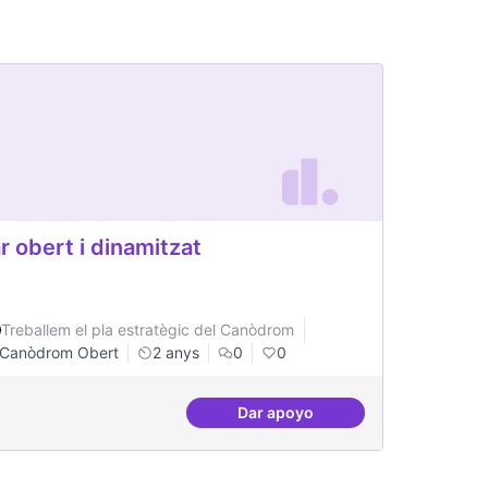
r obert i dinamitzat
Treballem el pla estratègic del Canòdrom
Canòdrom Obert
2 anys
0
0
Dar apoyo
iure
Bar obert i dinamitzat