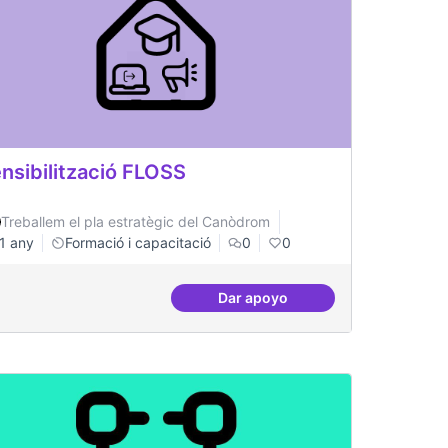
nsibilització FLOSS
Treballem el pla estratègic del Canòdrom
1 any
Formació i capacitació
0
0
Dar apoyo
a en innovació tecnològica
Sensibilització FLOSS