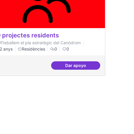
 projectes residents
Treballem el pla estratègic del Canòdrom
2 anys
Residències
0
0
Dar apoyo
 referents
20 projectes residents