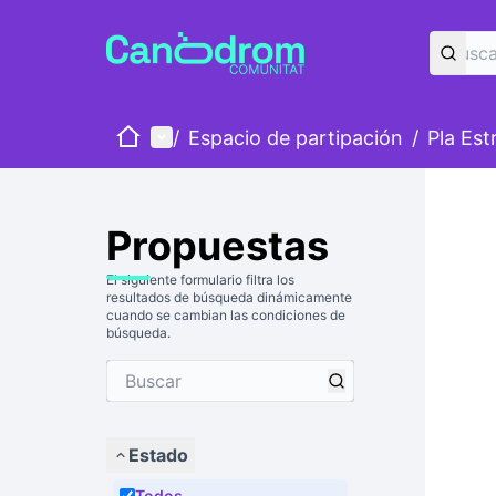
Inicio
Menú principal
/
Espacio de partipación
/
Pla Est
Propuestas
El siguiente formulario filtra los
resultados de búsqueda dinámicamente
cuando se cambian las condiciones de
búsqueda.
Estado
Todos