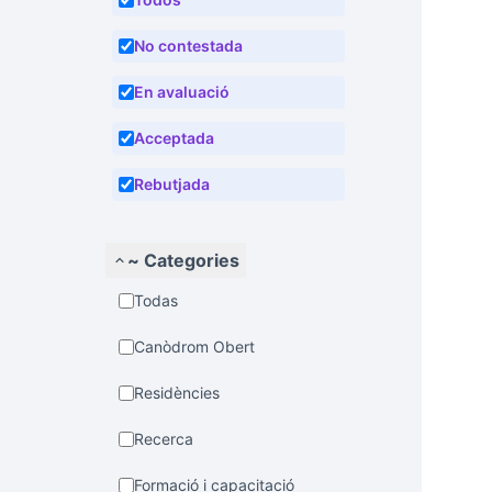
No contestada
En avaluació
Acceptada
Rebutjada
~ Categories
Todas
Canòdrom Obert
Residències
Recerca
Formació i capacitació