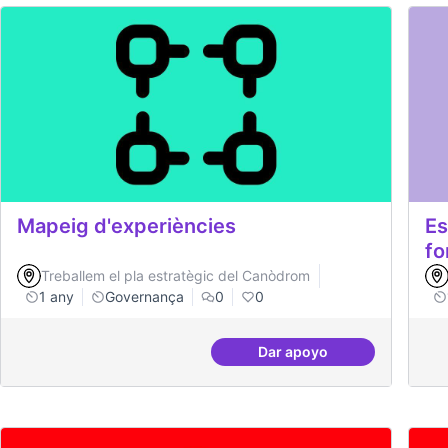
Mapeig d'experiències
Es
fo
Treballem el pla estratègic del Canòdrom
1 any
Governança
0
0
Dar apoyo
Mapeig d'experiències