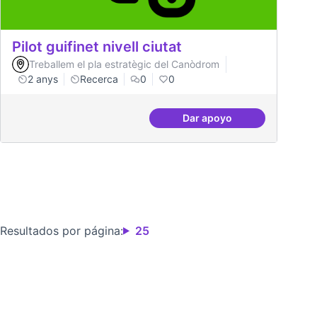
Pilot guifinet nivell ciutat
Treballem el pla estratègic del Canòdrom
2 anys
Recerca
0
0
Dar apoyo
Pilot guifinet nivell ciu
Resultados por página:
25