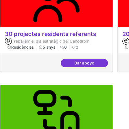
30 projectes residents referents
20
Treballem el pla estratègic del Canòdrom
Residències
5 anys
0
0
Dar apoyo
30 projectes residents