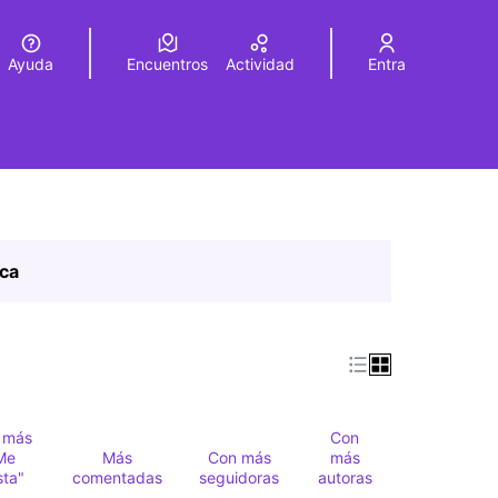
Ayuda
Encuentros
Actividad
Entra
legir el idioma
Choose language
ica
 más
Con
Me
Más
Con más
más
sta"
comentadas
seguidoras
autoras