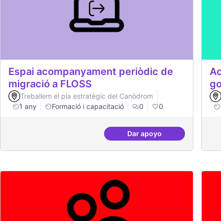
Espai acompanyament periòdic de
Ac
migració a FLOSS
go
Treballem el pla estratègic del Canòdrom
1 any
Formació i capacitació
0
0
Dar apoyo
Espai acompanyament 