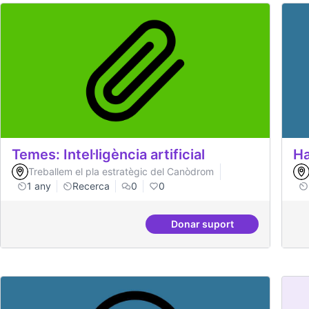
Temes: Intel·ligència artificial
Ha
Treballem el pla estratègic del Canòdrom
1 any
Recerca
0
0
Donar suport
Temes: Intel·ligència art