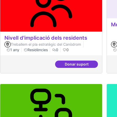
Me
Nivell d'implicació dels residents
Treballem el pla estratègic del Canòdrom
1 any
Residències
0
0
Donar suport
Nivell d'implicació del