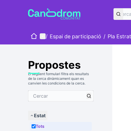
Inici
Menú principal
/
Espai de participació
/
Pla Estra
Propostes
El següent formulari filtra els resultats
de la cerca dinàmicament quan es
canvien les condicions de la cerca.
Estat
Tots