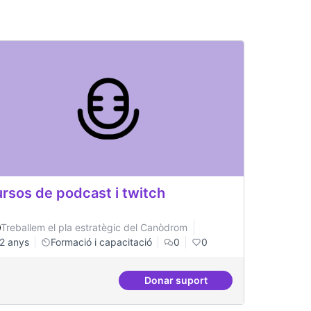
rsos de podcast i twitch
Treballem el pla estratègic del Canòdrom
2 anys
Formació i capacitació
0
0
Donar suport
tals i democràtics
Cursos de podcast i twitch