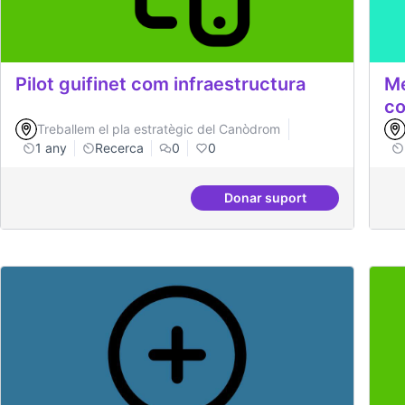
Pilot guifinet com infraestructura
Me
co
Treballem el pla estratègic del Canòdrom
1 any
Recerca
0
0
Donar suport
Pilot guifinet com infr