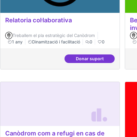
Relatoria col·laborativa
Be
in
Treballem el pla estratègic del Canòdrom
1 any
Dinamització i facilitació
0
0
Donar suport
Relatoria col·laborativa
Canòdrom com a refugi en cas de