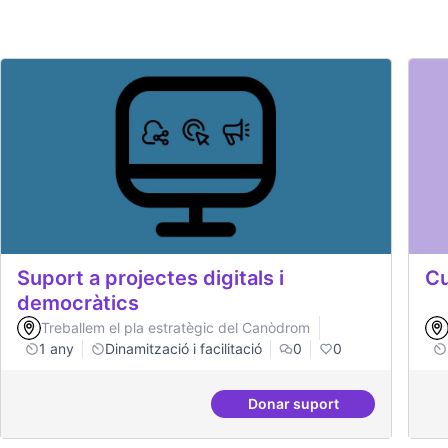
Suport a projectes digitals i
Cu
democràtics
Treballem el pla estratègic del Canòdrom
1 any
Dinamització i facilitació
0
0
Donar suport
Suport a projectes digi