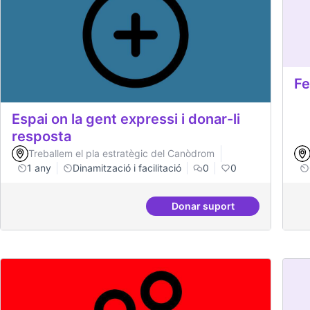
Fe
Espai on la gent expressi i donar-li
resposta
Treballem el pla estratègic del Canòdrom
1 any
Dinamització i facilitació
0
0
Donar suport
Espai on la gent expres