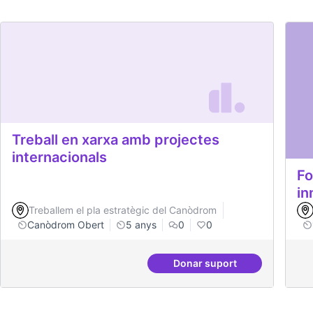
Treball en xarxa amb projectes
internacionals
Fo
in
Treballem el pla estratègic del Canòdrom
Canòdrom Obert
5 anys
0
0
Donar suport
Treball en xarxa amb p