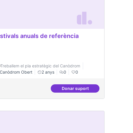
stivals anuals de referència
Treballem el pla estratègic del Canòdrom
Canòdrom Obert
2 anys
0
0
Donar suport
si i donar-li resposta
Festivals anuals de referènci