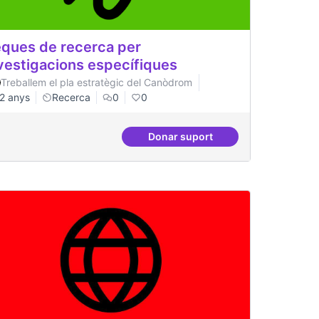
ques de recerca per
vestigacions específiques
Treballem el pla estratègic del Canòdrom
2 anys
Recerca
0
0
Donar suport
Beques de recerca per inves