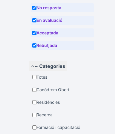
No resposta
En avaluació
Acceptada
Rebutjada
~ Categories
Totes
Canòdrom Obert
Residències
Recerca
Formació i capacitació