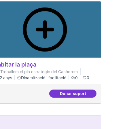
bitar la plaça
Treballem el pla estratègic del Canòdrom
2 anys
Dinamització i facilitació
0
0
Donar suport
ificial
Habitar la plaça