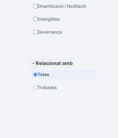
Dinamització i facilitació
Intangibles
Governança
Relacionat amb
Totes
Trobades