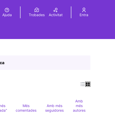
Ajuda
Trobades
Activitat
Entra
Elegir el idioma
Choose language
ica
Amb
més
Més
Amb més
més
ada"
comentades
seguidores
autores