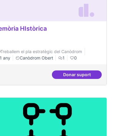
mòria HIstòrica
Treballem el pla estratègic del Canòdrom
1 any
Canòdrom Obert
1
0
Donar suport
s residents
Memòria HIstòrica