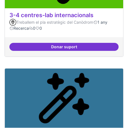
3-4 centres-lab internacionals
Treballem el pla estratègic del Canòdrom
1 any
Recerca
0
0
Donar suport
3-4 centres-lab internacionals