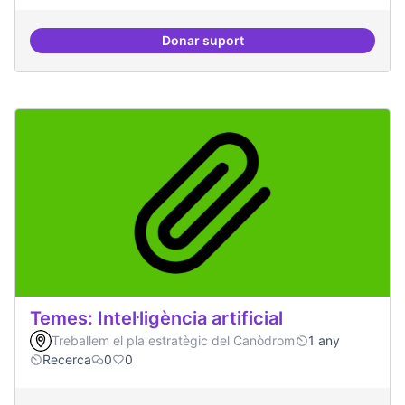
Donar suport
Videojocs alternatius
Temes: Intel·ligència artificial
Treballem el pla estratègic del Canòdrom
1 any
Recerca
0
0