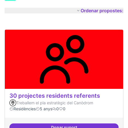
Ordenar propostes:
30 projectes residents referents
Treballem el pla estratègic del Canòdrom
Residències
5 anys
0
0
Donar suport