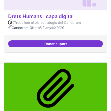
Drets Humans i capa digital
Treballem el pla estratègic del Canòdrom
Canòdrom Obert
2 anys
0
0
Donar suport
Drets Humans i capa digital