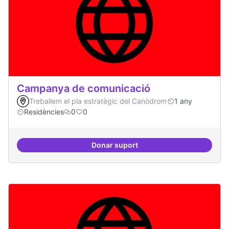
Campanya de comunicació
Treballem el pla estratègic del Canòdrom
1 any
Residències
0
0
Donar suport
Campanya de comunicació