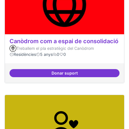
Canòdrom com a espai de consolidació
Treballem el pla estratègic del Canòdrom
Residències
5 anys
0
0
Donar suport
Canòdrom com a espai de consol