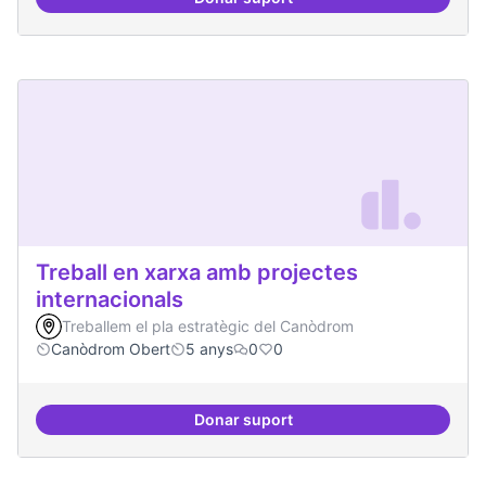
30 projectes residents referents
Treball en xarxa amb projectes
internacionals
Treballem el pla estratègic del Canòdrom
Canòdrom Obert
5 anys
0
0
Donar suport
Treball en xarxa amb projectes i