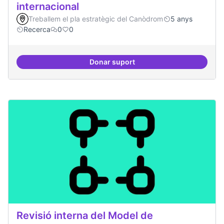
internacional
Treballem el pla estratègic del Canòdrom
5 anys
Recerca
0
0
Donar suport
Model exportable - guifinet a nive
Revisió interna del Model de