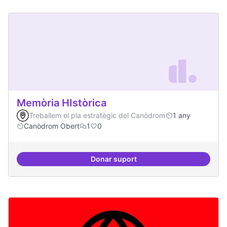
Memòria HIstòrica
Treballem el pla estratègic del Canòdrom
1 any
Canòdrom Obert
1
0
Donar suport
Memòria HIstòrica