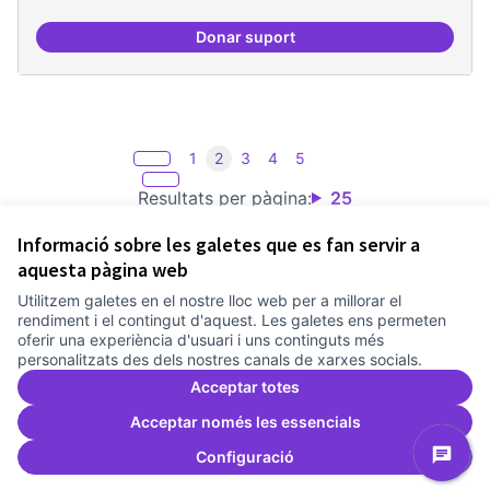
Donar suport
Projecte Pilot - Refugi
1
2
3
4
5
Resultats per pàgina:
25
Informació sobre les galetes que es fan servir a
aquesta pàgina web
Utilitzem galetes en el nostre lloc web per a millorar el
Termes i condicions d'ús
rendiment i el contingut d'aquest. Les galetes ens permeten
Configuració de les galetes
oferir una experiència d'usuari i uns continguts més
Comunitat Canòdrom a Facebook
(Link externo)
Comunitat Canòdrom a Instagram
(Link externo)
Comunitat Canòdrom a YouTube
(Link externo)
Català
personalitzats des dels nostres canals de xarxes socials.
Triar la llengua
Elegir el idioma
Choose language
Acceptar totes
Acceptar només les essencials
Configuració
Am
(L
(Link externo)
Web creada amb
programari lliure
.
(Link externo)