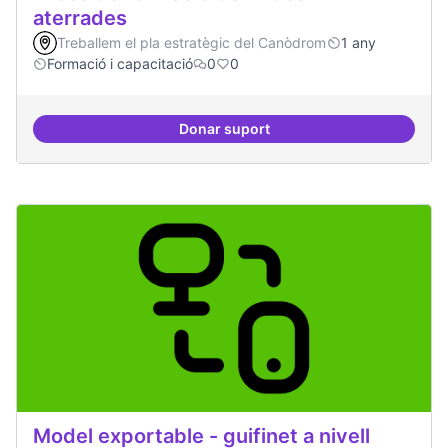
aterrades
Treballem el pla estratègic del Canòdrom
1 any
Formació i capacitació
0
0
Donar suport
Àrees de formació definides i at
Model exportable - guifinet a nivell