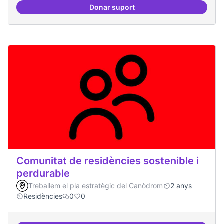
Donar suport
Temes: Intel·ligència artificial
Comunitat de residències sostenible i
perdurable
Treballem el pla estratègic del Canòdrom
2 anys
Residències
0
0