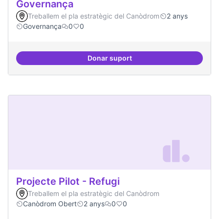
Governança
Treballem el pla estratègic del Canòdrom
2 anys
Governança
0
0
Donar suport
Revisió interna del Model de Go
Projecte Pilot - Refugi
Treballem el pla estratègic del Canòdrom
Canòdrom Obert
2 anys
0
0