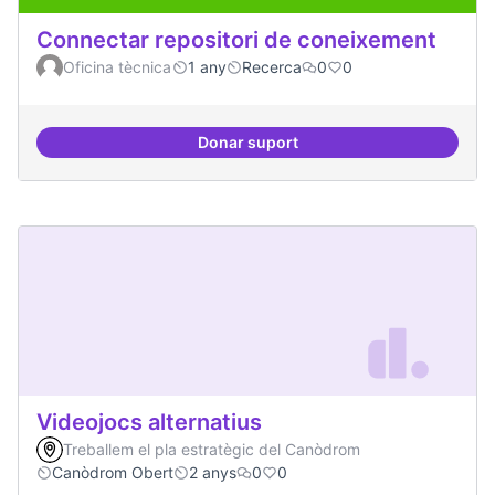
Connectar repositori de coneixement
Oficina tècnica
1 any
Recerca
0
0
Donar suport
Connectar repositori de coneix
Videojocs alternatius
Treballem el pla estratègic del Canòdrom
Canòdrom Obert
2 anys
0
0