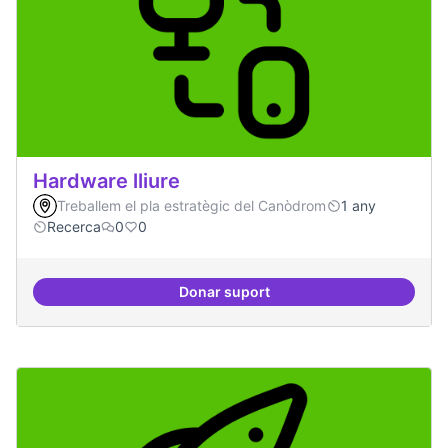
Hardware lliure
Treballem el pla estratègic del Canòdrom
1 any
Recerca
0
0
Donar suport
Hardware lliure