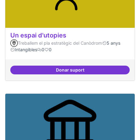
Un espai d'utopies
Treballem el pla estratègic del Canòdrom
5 anys
Intangibles
0
0
Donar suport
Un espai d'utopies