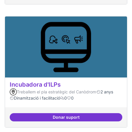
Incubadora d'ILPs
Treballem el pla estratègic del Canòdrom
2 anys
Dinamització i facilitació
0
0
Donar suport
Incubadora d'ILPs