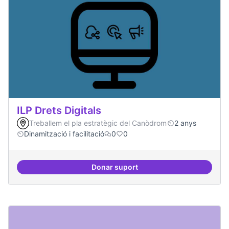
ILP Drets Digitals
Treballem el pla estratègic del Canòdrom
2 anys
Dinamització i facilitació
0
0
Donar suport
ILP Drets Digitals