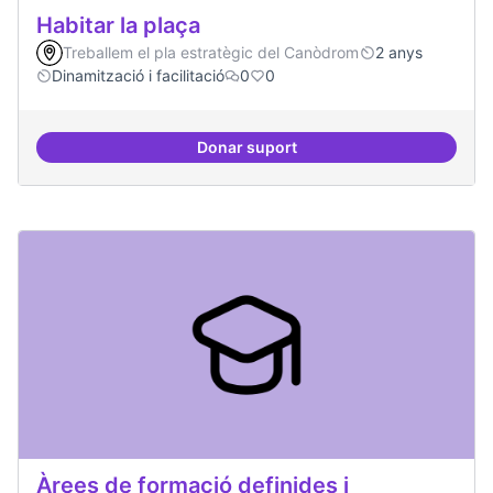
Habitar la plaça
Treballem el pla estratègic del Canòdrom
2 anys
Dinamització i facilitació
0
0
Donar suport
Habitar la plaça
Àrees de formació definides i