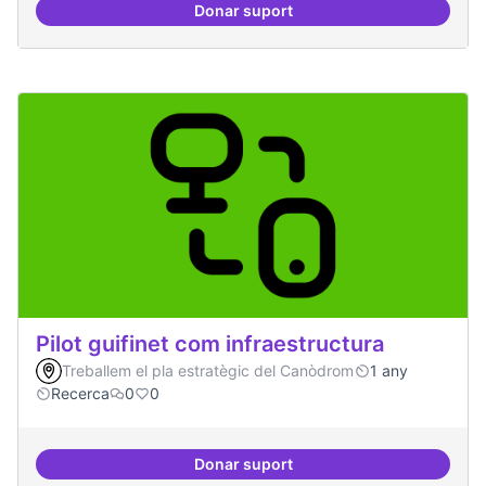
Donar suport
Comunitat de r
Pilot guifinet com infraestructura
Treballem el pla estratègic del Canòdrom
1 any
Recerca
0
0
Donar suport
Pilot guifinet com infraestructur