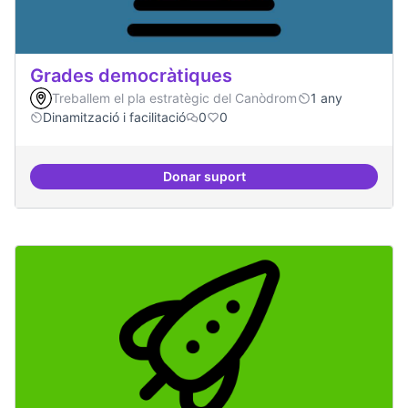
Grades democràtiques
Treballem el pla estratègic del Canòdrom
1 any
Dinamització i facilitació
0
0
Donar suport
Grades democràtiques