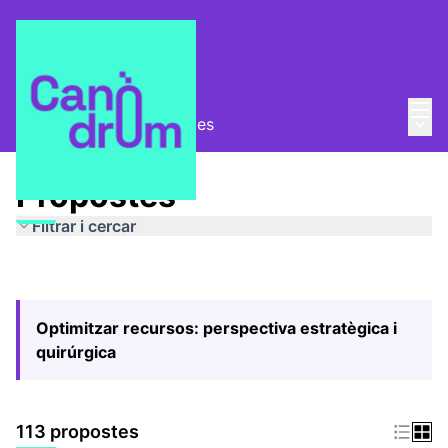
Menú
Entra
Menú 
Pla Estratègic
/
Propostes
Propostes
Filtrar i cercar
Optimitzar recursos: perspectiva estratègica i
quirúrgica
113 propostes