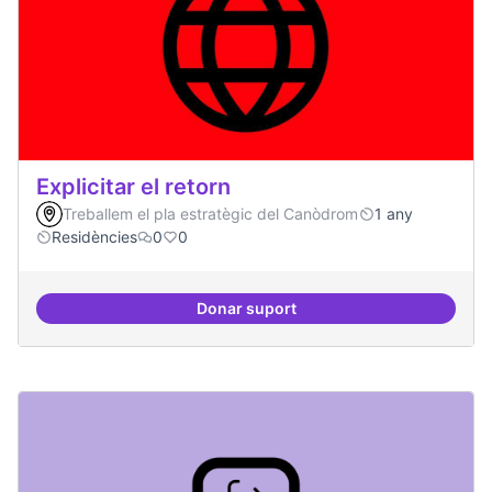
Explicitar el retorn
Treballem el pla estratègic del Canòdrom
1 any
Residències
0
0
Donar suport
Explicitar el retorn