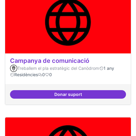
Campanya de comunicació
Treballem el pla estratègic del Canòdrom
1 any
Residències
0
0
Donar suport
Campanya de comunicació