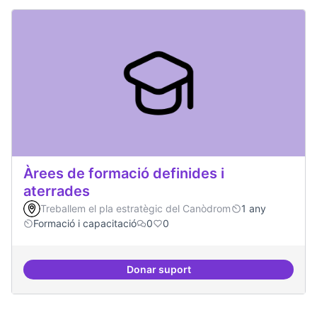
Àrees de formació definides i
aterrades
Treballem el pla estratègic del Canòdrom
1 any
Formació i capacitació
0
0
Donar suport
Àrees de formació definides i at