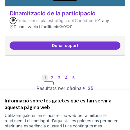
Dinamització de la participació
Treballem el pla estratègic del Canòdrom
1 any
Dinamització i facilitació
0
0
Donar suport
Dinamització de la participació
1
2
3
4
5
Resultats per pàgina:
25
Informació sobre les galetes que es fan servir a
aquesta pàgina web
Utilitzem galetes en el nostre lloc web per a millorar el
Termes i condicions d'ús
rendiment i el contingut d'aquest. Les galetes ens permeten
Configuració de les galetes
oferir una experiència d'usuari i uns continguts més
Comunitat Canòdrom a Facebook
(Link externo)
Comunitat Canòdrom a Instagram
(Link externo)
Comunitat Canòdrom a YouTube
(Link externo)
Català