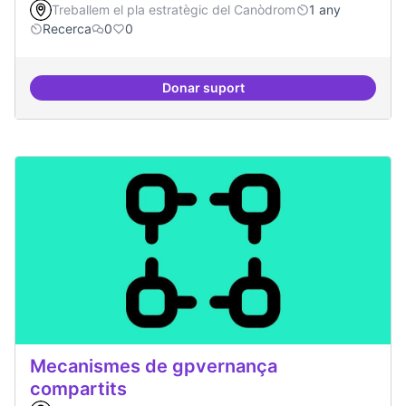
Treballem el pla estratègic del Canòdrom
1 any
Recerca
0
0
Donar suport
Tecnologies lliures en servidors
Mecanismes de gpvernança
compartits