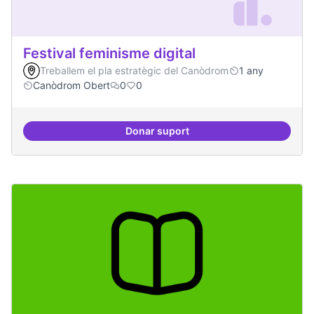
Festival feminisme digital
Treballem el pla estratègic del Canòdrom
1 any
Canòdrom Obert
0
0
Donar suport
Festival feminisme digital