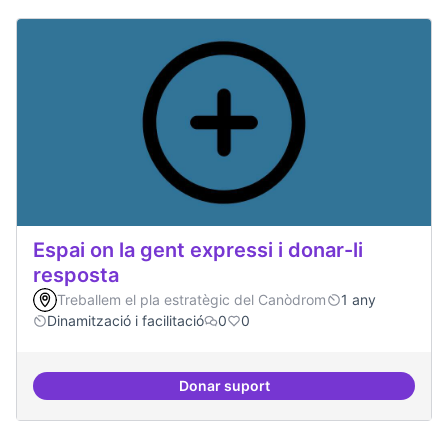
Espai on la gent expressi i donar-li
resposta
Treballem el pla estratègic del Canòdrom
1 any
Dinamització i facilitació
0
0
Donar suport
Espai on la gent expressi i donar