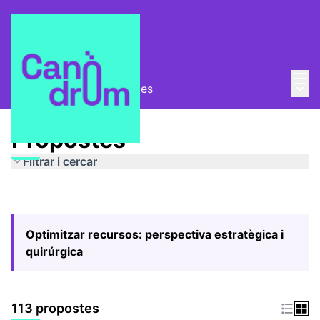
Menú
Entra
Menú 
Pla Estratègic
/
Propostes
Propostes
Filtrar i cercar
Optimitzar recursos: perspectiva estratègica i
quirúrgica
113 propostes