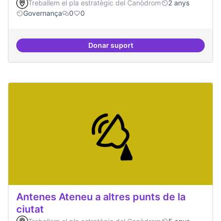
Treballem el pla estratègic del Canòdrom
2 anys
Governança
0
0
Donar suport
Mecanismes de gpvernança comp
Antenes Ateneu a altres punts de la
ciutat