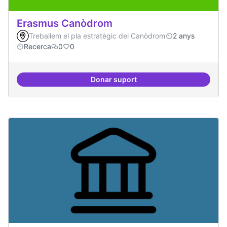
Erasmus Canòdrom
Treballem el pla estratègic del Canòdrom
2 anys
Recerca
0
0
Donar suport
Erasmus Canòdrom