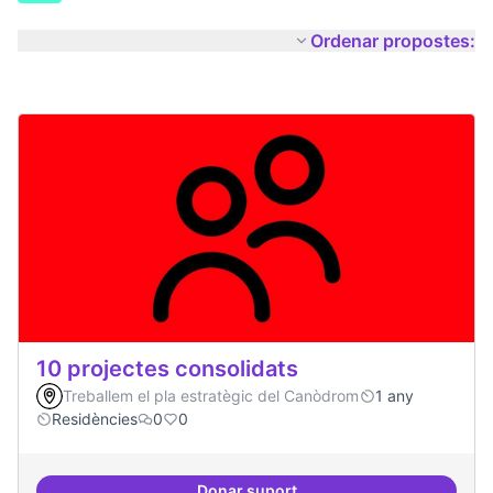
Ordenar propostes:
10 projectes consolidats
Treballem el pla estratègic del Canòdrom
1 any
Residències
0
0
Donar suport