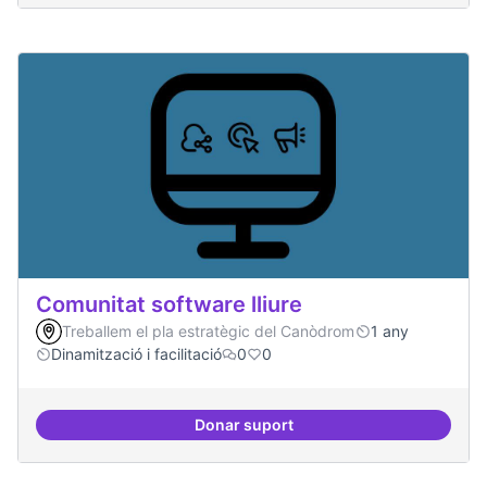
Comunitat software lliure
Treballem el pla estratègic del Canòdrom
1 any
Dinamització i facilitació
0
0
Donar suport
Comunitat software lliure