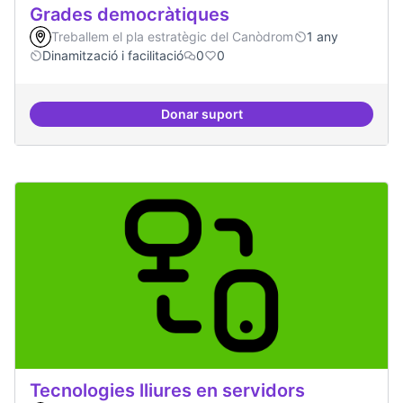
Grades democràtiques
Treballem el pla estratègic del Canòdrom
1 any
Dinamització i facilitació
0
0
Donar suport
Grades democràtiques
Tecnologies lliures en servidors