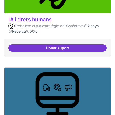
IA i drets humans
Treballem el pla estratègic del Canòdrom
2 anys
Recerca
0
0
Donar suport
IA i drets humans