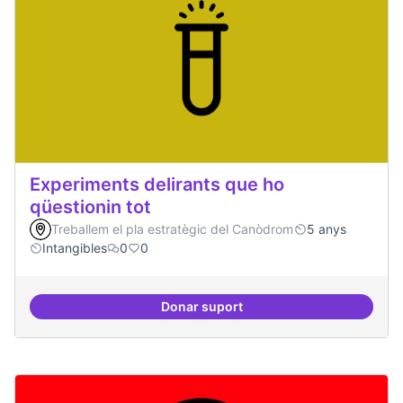
Experiments delirants que ho
qüestionin tot
Treballem el pla estratègic del Canòdrom
5 anys
Intangibles
0
0
Donar suport
Experiments delirants que ho qüe