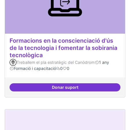
Formacions en la conscienciació d'ús
de la tecnologia i fomentar la sobirania
tecnològica
Treballem el pla estratègic del Canòdrom
1 any
Formació i capacitació
0
0
Donar suport
Formacions en la conscienciació d