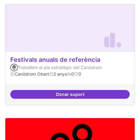
Festivals anuals de referència
Treballem el pla estratègic del Canòdrom
Canòdrom Obert
2 anys
0
0
Donar suport
Festivals anuals de referència