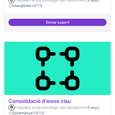
Treballem el pla estratègic del Canòdrom
5 anys
Intangibles
0
0
Donar suport
Antenes Ateneu a altres punts de 
Consolidació d'eixos clau
Treballem el pla estratègic del Canòdrom
5 anys
Governança
0
0