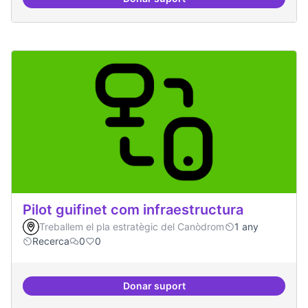
10 projectes consolidats
Pilot guifinet com infraestructura
Treballem el pla estratègic del Canòdrom
1 any
Recerca
0
0
Donar suport
Pilot guifinet com infraestructur