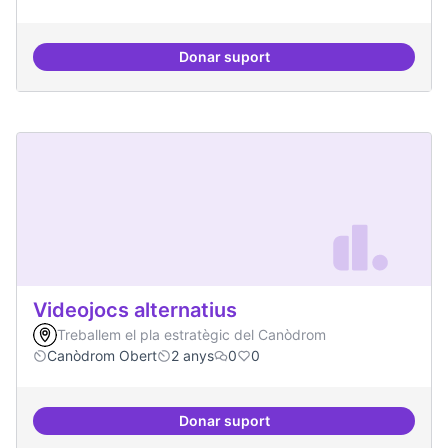
Donar suport
Consolidació d'eixos clau
Videojocs alternatius
Treballem el pla estratègic del Canòdrom
Canòdrom Obert
2 anys
0
0
Donar suport
Videojocs alternatius