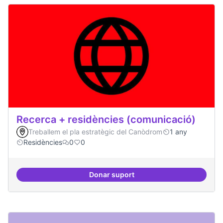
Recerca + residències (comunicació)
Treballem el pla estratègic del Canòdrom
1 any
Residències
0
0
Donar suport
Recerca + residències (comunica