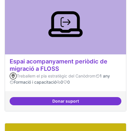
Espai acompanyament periòdic de
migració a FLOSS
Treballem el pla estratègic del Canòdrom
1 any
Formació i capacitació
0
0
Donar suport
Espai acompanyament periòdic d