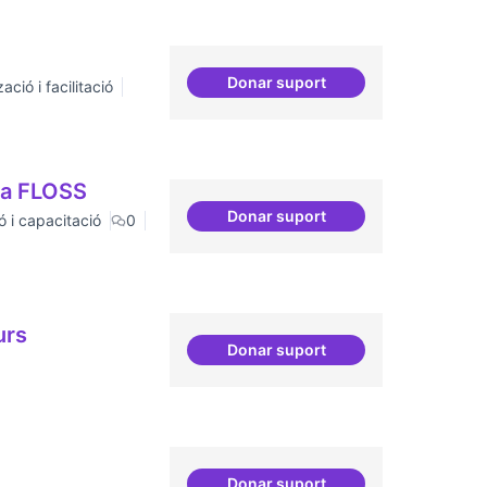
Donar suport
ació i facilitació
Espai grades democràtique
 a FLOSS
Donar suport
ó i capacitació
0
Espai acompanyament periòd
urs
Donar suport
Esdeveniment/Presentació p
Donar suport