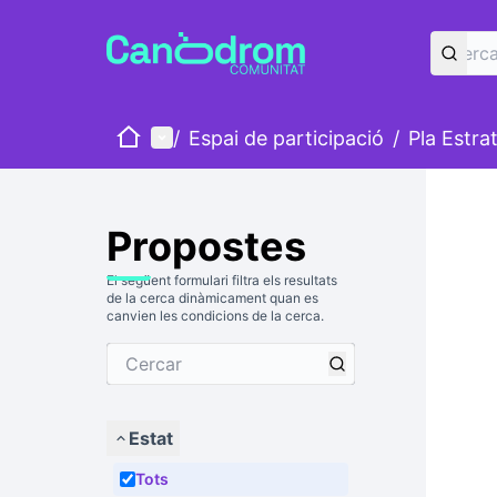
Inici
Menú principal
/
Espai de participació
/
Pla Estra
Propostes
El següent formulari filtra els resultats
de la cerca dinàmicament quan es
canvien les condicions de la cerca.
Estat
Tots