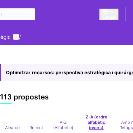
Català
Triar la llengua
Menú d'usuari
tègic
/
Optimitzar recursos: perspectiva estratègica i quirúrg
113 propostes
Z-A (ordre
A-Z
alfabètic
Amb 
Aleatori
Recent
(Alfabètic)
invers)
"M'agr