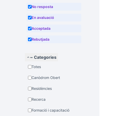
No resposta
En avaluació
Acceptada
Rebutjada
~ Categories
Totes
Canòdrom Obert
Residències
Recerca
Formació i capacitació