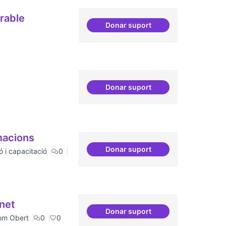
 perdurable
Donar suport
Comun
Donar suport
Comité Asesor Internacional
macions
Donar suport
ó i capacitació
0
Col·laboració amb Torre Jus
rnet
Donar suport
Canòdrom com a refugi en cas
om Obert
0
0