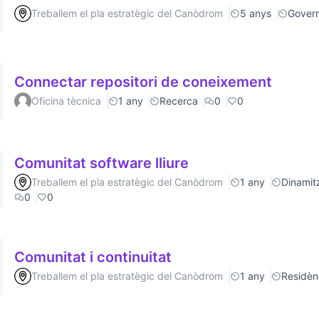
Treballem el pla estratègic del Canòdrom
5 anys
Gover
Connectar repositori de coneixement
Oficina tècnica
1 any
Recerca
0
0
Comunitat software lliure
Treballem el pla estratègic del Canòdrom
1 any
Dinamitz
0
0
Comunitat i continuitat
Treballem el pla estratègic del Canòdrom
1 any
Residèn