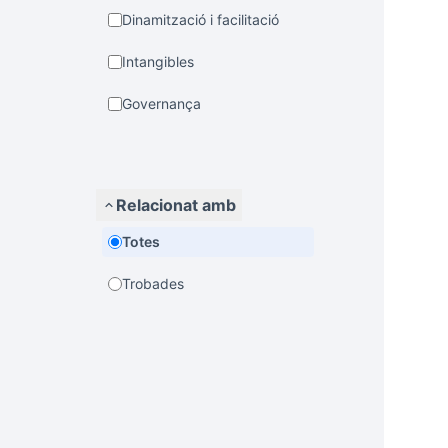
Dinamització i facilitació
Intangibles
Governança
Relacionat amb
Totes
Trobades