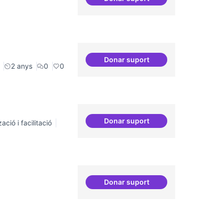
Erasmus Canòdrom
Donar suport
Drets Humans i capa digital
2 anys
0
0
Donar suport
ació i facilitació
Dinamització de la participa
Donar suport
Digitalització de l'administr