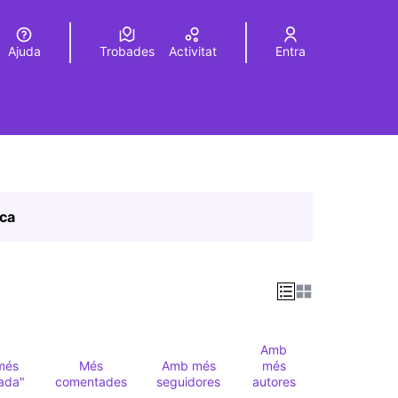
Ajuda
Trobades
Activitat
Entra
Elegir el idioma
Choose language
ica
Amb
més
Més
Amb més
més
ada"
comentades
seguidores
autores