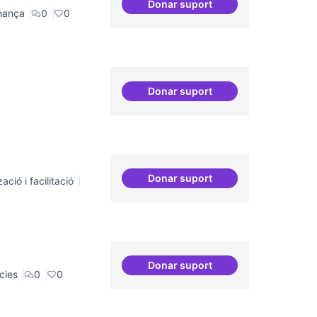
Donar suport
Consolidació d'eixos clau
nança
0
0
Donar suport
Connectar repositori de co
Donar suport
ació i facilitació
Comunitat software lliure
Donar suport
Comunitat i continuitat
cies
0
0