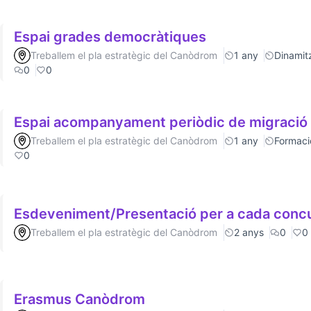
Espai grades democràtiques
Treballem el pla estratègic del Canòdrom
1 any
Dinamitz
0
0
Espai acompanyament periòdic de migració
Treballem el pla estratègic del Canòdrom
1 any
Formaci
0
Esdeveniment/Presentació per a cada conc
Treballem el pla estratègic del Canòdrom
2 anys
0
0
Erasmus Canòdrom