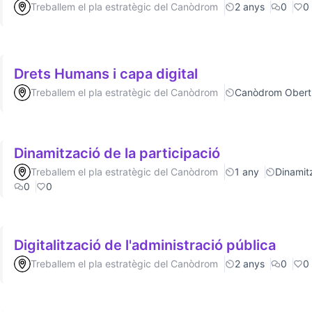
Treballem el pla estratègic del Canòdrom
2 anys
0
0
Drets Humans i capa digital
Treballem el pla estratègic del Canòdrom
Canòdrom Obert
Dinamització de la participació
Treballem el pla estratègic del Canòdrom
1 any
Dinamitz
0
0
Digitalització de l'administració pública
Treballem el pla estratègic del Canòdrom
2 anys
0
0