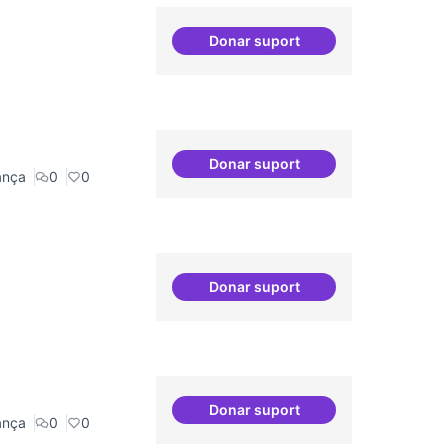
Donar suport
Definició del currículum del
Donar suport
decidim.canodrom
ança
0
0
Donar suport
Cursos de podcast i twitch
Donar suport
Cures i governança
ança
0
0