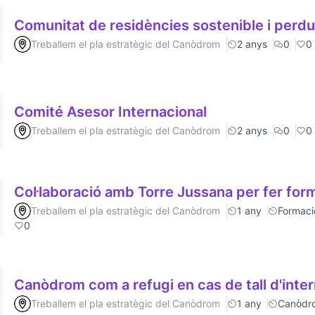
Comunitat de residències sostenible i
Treballem el pla estratègic del Canòdrom
2 anys
0
0
Comité Asesor Internacional
Treballem el pla estratègic del Canòdrom
2 anys
0
0
Col·laboració amb Torre Jussana per fer for
Treballem el pla estratègic del Canòdrom
1 any
Formaci
0
Canòdrom com a refugi en cas de tall d'inte
Treballem el pla estratègic del Canòdrom
1 any
Canòdr