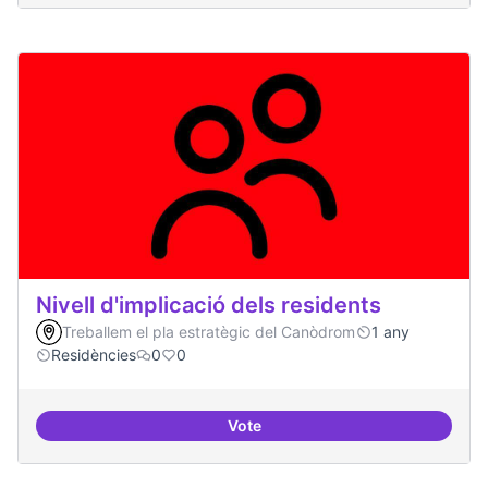
Nivell d'implicació dels residents
Treballem el pla estratègic del Canòdrom
1 any
Residències
0
0
Vote
Nivell d'implicació dels residents