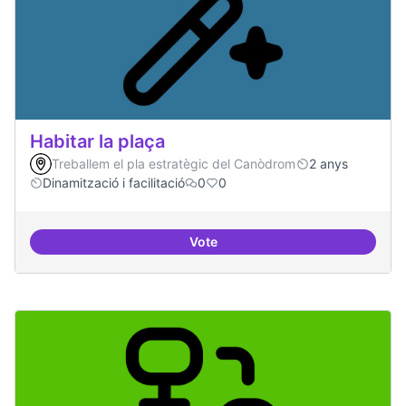
Habitar la plaça
Treballem el pla estratègic del Canòdrom
2 anys
Dinamització i facilitació
0
0
Vote
Habitar la plaça