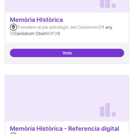
Memòria HIstòrica
Treballem el pla estratègic del Canòdrom
1 any
Canòdrom Obert
1
0
Vote
Memòria HIstòrica
Memòria Històrica - Referencia digital