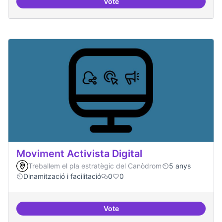
Vote
Model exportable - guifinet a nive
Moviment Activista Digital
Treballem el pla estratègic del Canòdrom
5 anys
Dinamització i facilitació
0
0
Vote
Moviment Activista Digital