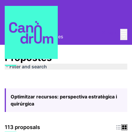
Mai
Log in
Main
Pla Estratègic
/
Propostes
Propostes
Filter and search
Optimitzar recursos: perspectiva estratègica i
quirúrgica
113 proposals