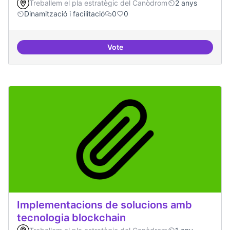
Treballem el pla estratègic del Canòdrom
2 anys
Dinamització i facilitació
0
0
Vote
ILP Drets Digitals
Implementacions de solucions amb
tecnologia blockchain