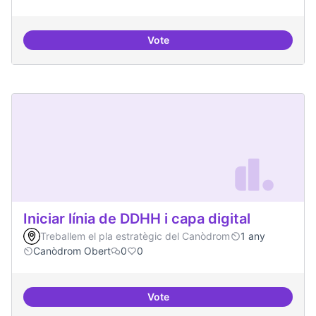
Vote
Incubadora d'ILPs
Iniciar línia de DDHH i capa digital
Treballem el pla estratègic del Canòdrom
1 any
Canòdrom Obert
0
0
Vote
Iniciar línia de DDHH i capa digita