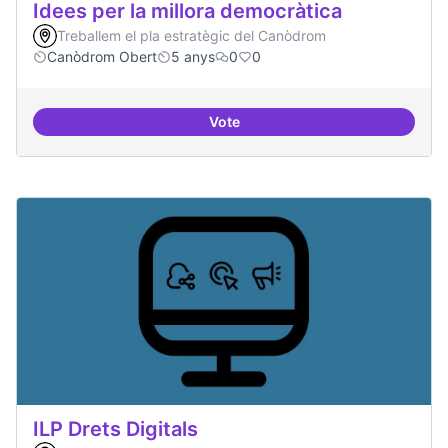
Idees per la millora democràtica
Treballem el pla estratègic del Canòdrom
Canòdrom Obert
5 anys
0
0
Vote
Idees per la millora democràtica
ILP Drets Digitals