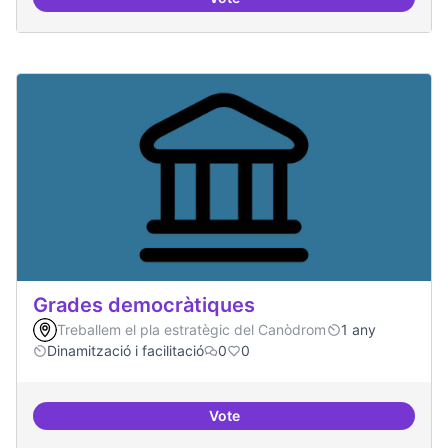
Governança oberta i multinivell
Grades democràtiques
Treballem el pla estratègic del Canòdrom
1 any
Dinamització i facilitació
0
0
Vote
Grades democràtiques