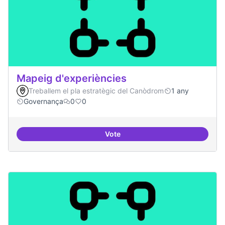
Mapeig d'experiències
Treballem el pla estratègic del Canòdrom
1 any
Governança
0
0
Vote
Mapeig d'experiències