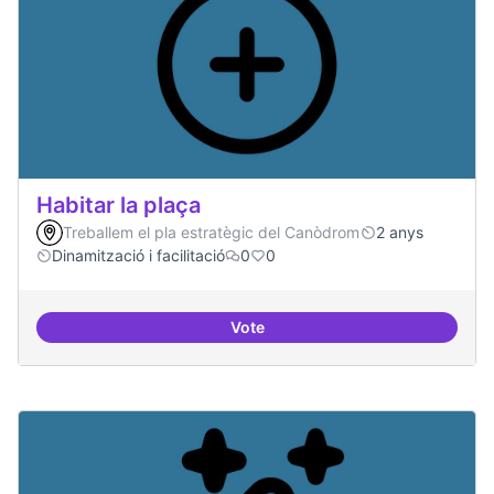
Habitar la plaça
Treballem el pla estratègic del Canòdrom
2 anys
Dinamització i facilitació
0
0
Vote
Habitar la plaça