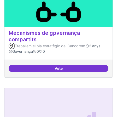
Mecanismes de gpvernança
compartits
Treballem el pla estratègic del Canòdrom
2 anys
Governança
0
0
Vote
Mecanismes de gpvernança comp