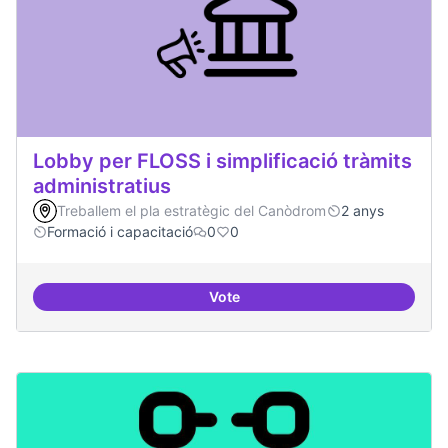
Lobby per FLOSS i simplificació tràmits
administratius
Treballem el pla estratègic del Canòdrom
2 anys
Formació i capacitació
0
0
Vote
Lobby per FLOSS i simplificació 