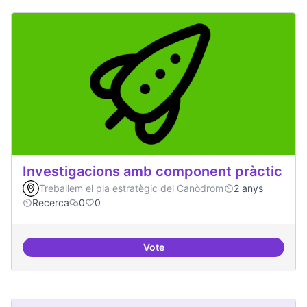
Investigacions amb component pràctic
Treballem el pla estratègic del Canòdrom
2 anys
Recerca
0
0
Vote
Investigacions amb component p