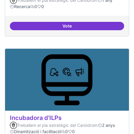
Treballem el pla estratègic del Canòdrom
1 any
Recerca
0
0
Vote
Implementacions de solucions a
Incubadora d'ILPs
Treballem el pla estratègic del Canòdrom
2 anys
Dinamització i facilitació
0
0