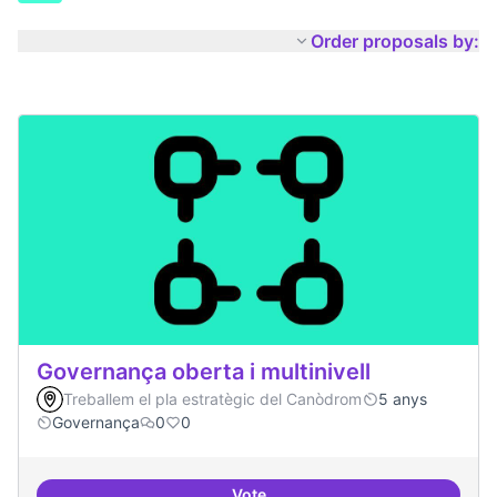
Order proposals by:
Governança oberta i multinivell
Treballem el pla estratègic del Canòdrom
5 anys
Governança
0
0
Vote