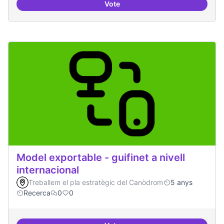
Vote
Mobile Social Congress
Model exportable - guifinet a nivell
internacional
Treballem el pla estratègic del Canòdrom
5 anys
Recerca
0
0