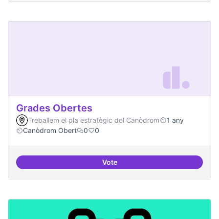
Grades Obertes
Treballem el pla estratègic del Canòdrom
1 any
Canòdrom Obert
0
0
Vote
Grades Obertes