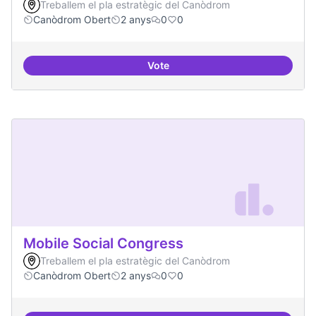
Treballem el pla estratègic del Canòdrom
Canòdrom Obert
2 anys
0
0
Vote
Memòria Històrica - Referencia di
Mobile Social Congress
Treballem el pla estratègic del Canòdrom
Canòdrom Obert
2 anys
0
0