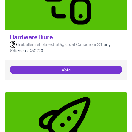
Hardware lliure
Treballem el pla estratègic del Canòdrom
1 any
Recerca
0
0
Vote
Hardware lliure