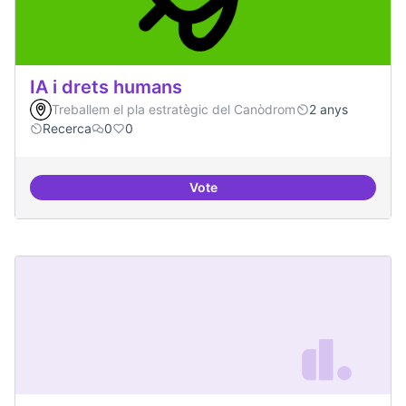
IA i drets humans
Treballem el pla estratègic del Canòdrom
2 anys
Recerca
0
0
Vote
IA i drets humans