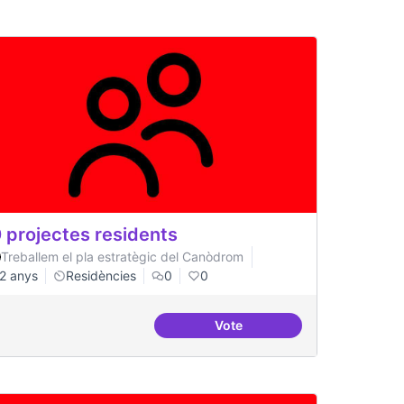
 projectes residents
Treballem el pla estratègic del Canòdrom
2 anys
Residències
0
0
Vote
ts
20 projectes residents