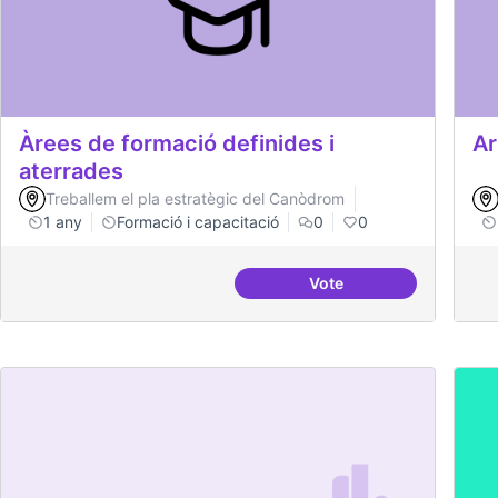
Àrees de formació definides i
Ar
aterrades
Treballem el pla estratègic del Canòdrom
1 any
Formació i capacitació
0
0
Vote
Àrees de formació defi