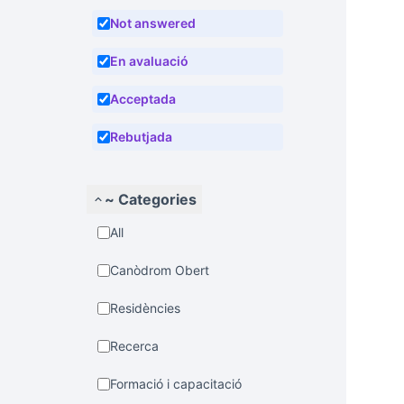
Not answered
En avaluació
Acceptada
Rebutjada
~ Categories
All
Canòdrom Obert
Residències
Recerca
Formació i capacitació