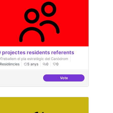
 projectes residents referents
Treballem el pla estratègic del Canòdrom
Residències
5 anys
0
0
Vote
acionals
30 projectes residents refer