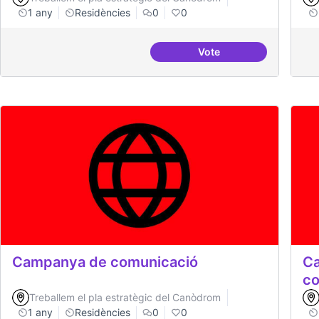
1 any
Residències
0
0
Vote
BBDD treballada i sòlid
Campanya de comunicació
Ca
co
Treballem el pla estratègic del Canòdrom
1 any
Residències
0
0