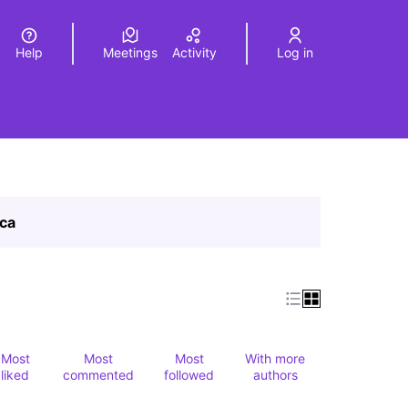
Help
Meetings
Activity
Log in
a
Elegir el idioma
Choose language
ica
Most
Most
Most
With more
liked
commented
followed
authors