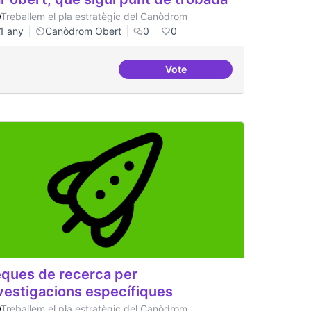
Treballem el pla estratègic del Canòdrom
1 any
Canòdrom Obert
0
0
Vote
Bar obert, que sigui punt de
ques de recerca per
vestigacions específiques
Treballem el pla estratègic del Canòdrom