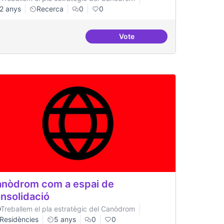
2 anys
Recerca
0
0
Vote
a
Beques de recerca per inves
nòdrom com a espai de
nsolidació
Treballem el pla estratègic del Canòdrom
Residències
5 anys
0
0