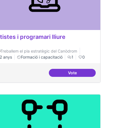
tistes i programari lliure
Treballem el pla estratègic del Canòdrom
2 anys
Formació i capacitació
1
0
Vote
nides i aterrades
Artistes i programari lliure