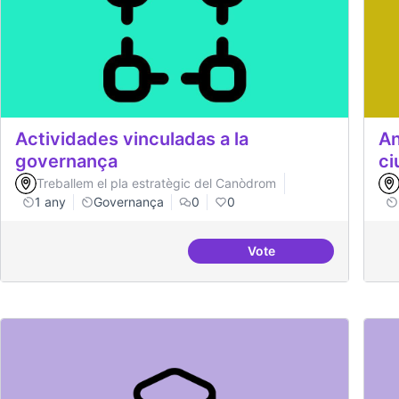
Actividades vinculadas a la
An
governança
ci
Treballem el pla estratègic del Canòdrom
1 any
Governança
0
0
Vote
Actividades vinculadas