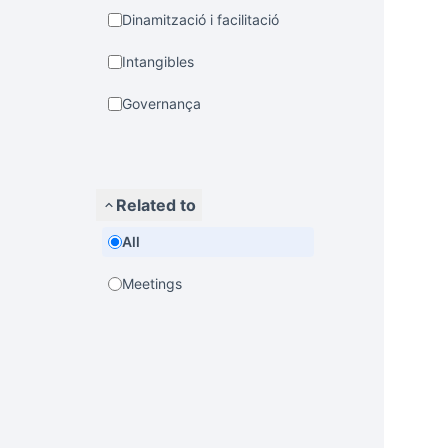
Dinamització i facilitació
Intangibles
Governança
Related to
All
Meetings