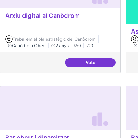
Arxiu digital al Canòdrom
As
Treballem el pla estratègic del Canòdrom
Canòdrom Obert
2 anys
0
0
Vote
Arxiu digital al Canòd
Bar obert i dinamitzat
Ba