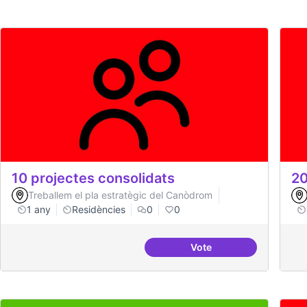
10 projectes consolidats
20
Treballem el pla estratègic del Canòdrom
1 any
Residències
0
0
Vote
10 projectes consolida