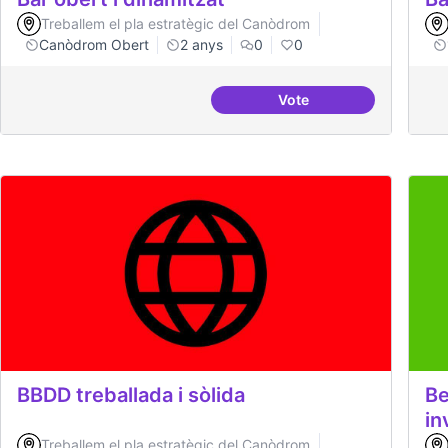
Treballem el pla estratègic del Canòdrom
Canòdrom Obert
2 anys
0
0
Vote
Bar obert i dinamitzat
BBDD treballada i sòlida
Be
in
Treballem el pla estratègic del Canòdrom