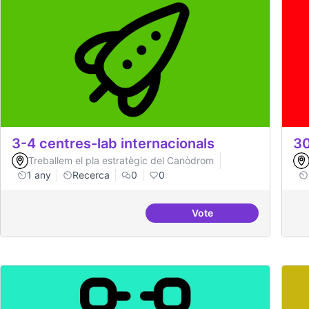
3-4 centres-lab internacionals
30
Treballem el pla estratègic del Canòdrom
1 any
Recerca
0
0
Vote
3-4 centres-lab intern