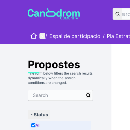
Home
Main menu
/
Espai de participació
/
Pla Estra
Propostes
The form below filters the search results
dynamically when the search
conditions are changed.
Status
All