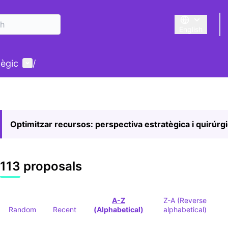
English
Triar la llengu
User menu
tègic
/
Optimitzar recursos: perspectiva estratègica i quirúrg
113 proposals
A-Z
Z-A (Reverse
Random
Recent
(Alphabetical)
alphabetical)