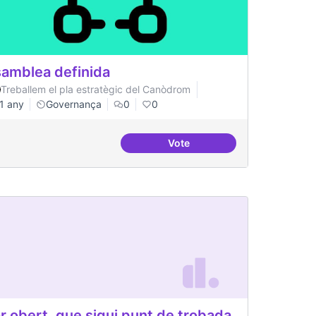
amblea definida
Treballem el pla estratègic del Canòdrom
1 any
Governança
0
0
Vote
rom
Asamblea definida
r obert, que sigui punt de trobada