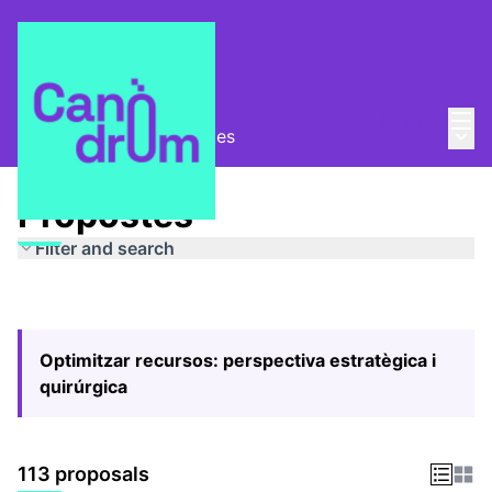
Mai
Log in
Main
Pla Estratègic
/
Propostes
Propostes
Filter and search
Optimitzar recursos: perspectiva estratègica i
quirúrgica
113 proposals