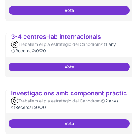
Vote
Programa cultural a nivell de ciu
3-4 centres-lab internacionals
Treballem el pla estratègic del Canòdrom
1 any
Recerca
0
0
Vote
3-4 centres-lab internacionals
Investigacions amb component pràctic
Treballem el pla estratègic del Canòdrom
2 anys
Recerca
0
0
Vote
Investigacions amb component p