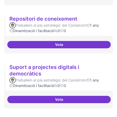
Repositori de coneixement
Treballem el pla estratègic del Canòdrom
1 any
Dinamització i facilitació
0
0
Vote
Repositori de coneixement
Suport a projectes digitals i
democràtics
Treballem el pla estratègic del Canòdrom
1 any
Dinamització i facilitació
0
0
Vote
Suport a projectes digitals i dem