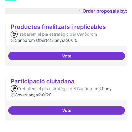
Order proposals by:
Productes finalitzats i replicables
Treballem el pla estratègic del Canòdrom
Canòdrom Obert
2 anys
0
0
Vote
Productes finalitzats i replicable
Participació ciutadana
Treballem el pla estratègic del Canòdrom
1 any
Governança
0
0
Vote
Participació ciutadana