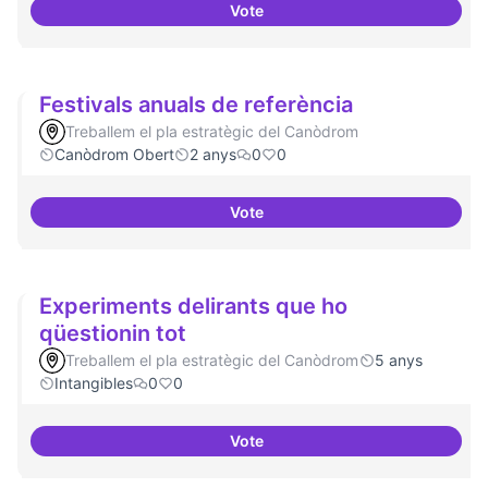
Vote
Publicar regularment en revist
Festivals anuals de referència
Treballem el pla estratègic del Canòdrom
Canòdrom Obert
2 anys
0
0
Vote
Festivals anuals de referència
Experiments delirants que ho
qüestionin tot
Treballem el pla estratègic del Canòdrom
5 anys
Intangibles
0
0
Vote
Experiments delirants que ho qüe