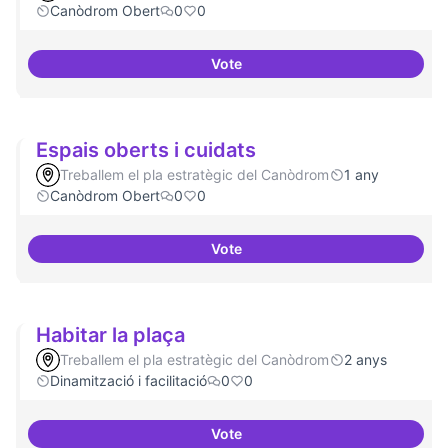
Canòdrom Obert
0
0
Vote
Bar obert, que sigui punt de tro
Espais oberts i cuidats
Treballem el pla estratègic del Canòdrom
1 any
Canòdrom Obert
0
0
Vote
Espais oberts i cuidats
Habitar la plaça
Treballem el pla estratègic del Canòdrom
2 anys
Dinamització i facilitació
0
0
Vote
Habitar la plaça