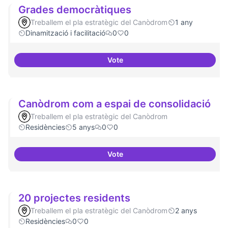
Grades democràtiques
Treballem el pla estratègic del Canòdrom
1 any
Dinamització i facilitació
0
0
Vote
Grades democràtiques
Canòdrom com a espai de consolidació
Treballem el pla estratègic del Canòdrom
Residències
5 anys
0
0
Vote
Canòdrom com a espai de conso
20 projectes residents
Treballem el pla estratègic del Canòdrom
2 anys
Residències
0
0