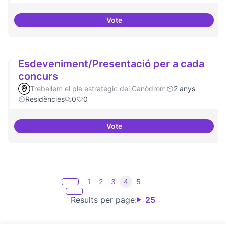
Vote
20 projectes residents
Esdeveniment/Presentació per a cada
concurs
Treballem el pla estratègic del Canòdrom
2 anys
Residències
0
0
Vote
Esdeveniment/Presentació per a
1
2
3
4
5
Results per page:
25