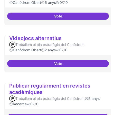
Canòdrom Obert
5 anys
0
0
Vote
Presència internacional
Videojocs alternatius
Treballem el pla estratègic del Canòdrom
Canòdrom Obert
2 anys
0
0
Vote
Videojocs alternatius
Publicar regularment en revistes
acadèmiques
Treballem el pla estratègic del Canòdrom
5 anys
Recerca
0
0