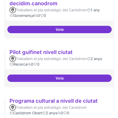
decidim.canodrom
Treballem el pla estratègic del Canòdrom
1 any
Governança
0
0
Vote
decidim.canodrom
Pilot guifinet nivell ciutat
Treballem el pla estratègic del Canòdrom
2 anys
Recerca
0
0
Vote
Pilot guifinet nivell ciutat
Programa cultural a nivell de ciutat
Treballem el pla estratègic del Canòdrom
Canòdrom Obert
2 anys
0
0