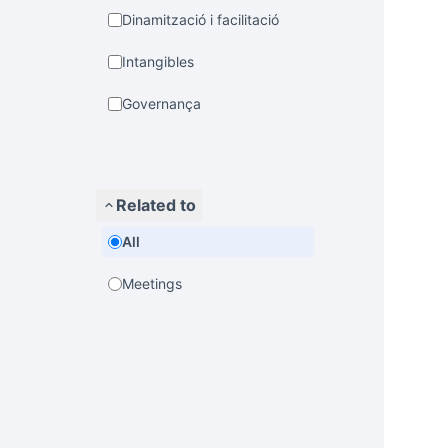
Dinamització i facilitació
Intangibles
Governança
Related to
All
Meetings