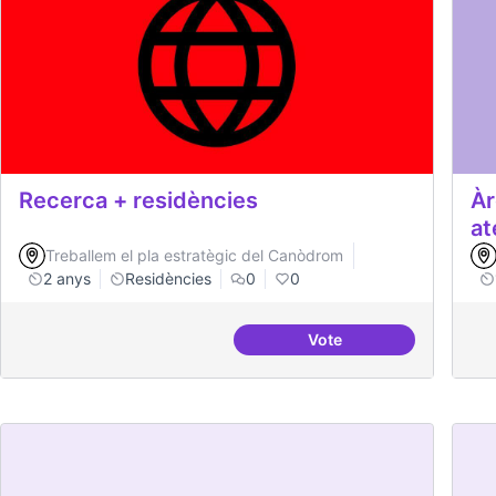
Recerca + residències
Àr
at
Treballem el pla estratègic del Canòdrom
2 anys
Residències
0
0
Vote
Recerca + residències