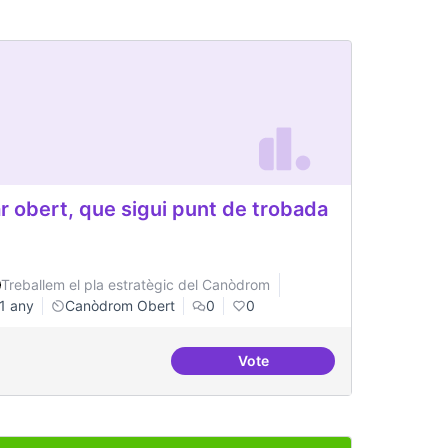
r obert, que sigui punt de trobada
Treballem el pla estratègic del Canòdrom
1 any
Canòdrom Obert
0
0
Vote
Bar obert, que sigui punt de