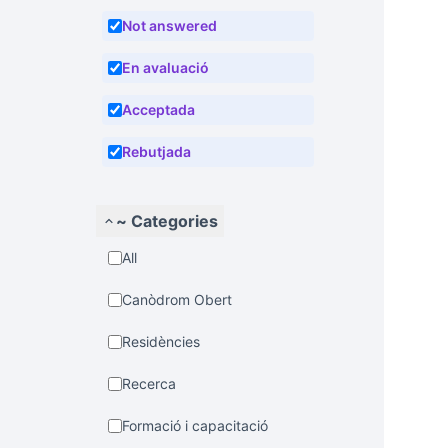
Not answered
En avaluació
Acceptada
Rebutjada
~ Categories
All
Canòdrom Obert
Residències
Recerca
Formació i capacitació