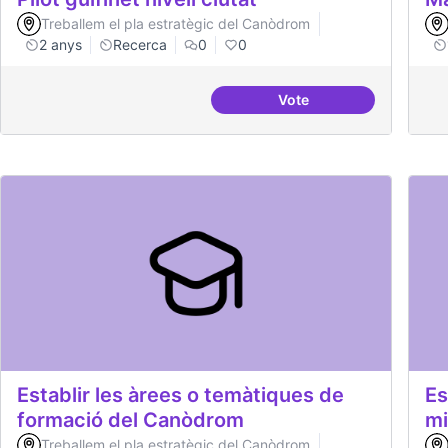
Treballem el pla estratègic del Canòdrom
2 anys
Recerca
0
0
Vote
Pilot guifinet nivell ciu
Establir les àrees o temàtiques de
Es
formació del Canòdrom
mi
Treballem el pla estratègic del Canòdrom