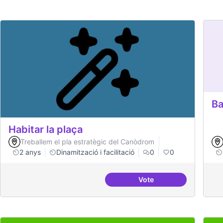
Ba
Habitar la plaça
Treballem el pla estratègic del Canòdrom
2 anys
Dinamització i facilitació
0
0
Vote
Habitar la plaça