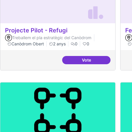
Projecte Pilot - Refugi
Fe
Treballem el pla estratègic del Canòdrom
Canòdrom Obert
2 anys
0
0
Vote
Projecte Pilot - Refugi