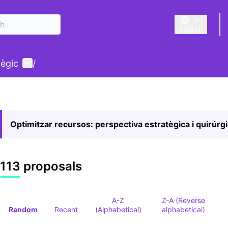
English
Triar la llengu
User menu
tègic
/
Optimitzar recursos: perspectiva estratègica i quirúrg
113 proposals
A-Z
Z-A (Reverse
Random
Recent
(Alphabetical)
alphabetical)