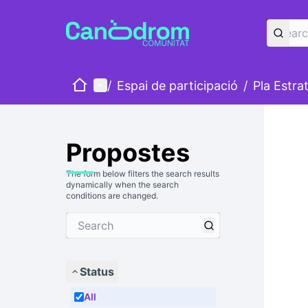
Home
Main menu
/
Espai de participació
/
Pla Estra
Propostes
The form below filters the search results
dynamically when the search
conditions are changed.
Status
All