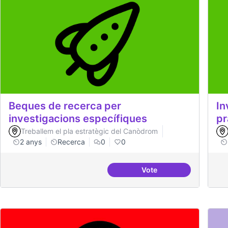
Beques de recerca per
In
investigacions específiques
pr
Treballem el pla estratègic del Canòdrom
2 anys
Recerca
0
0
Vote
Beques de recerca per 