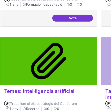
1 any
Formació i capacitació
0
0
Vote
Establir les àrees o t
Temes: Intel·ligència artificial
Ta
in
Treballem el pla estratègic del Canòdrom
1 any
Recerca
0
0