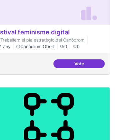
stival feminisme digital
Treballem el pla estratègic del Canòdrom
1 any
Canòdrom Obert
0
0
Vote
Festival feminisme digital