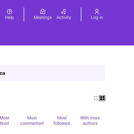
Help
Meetings
Activity
Log in
a
Elegir el idioma
Choose language
ica
Most
Most
Most
With more
liked
commented
followed
authors