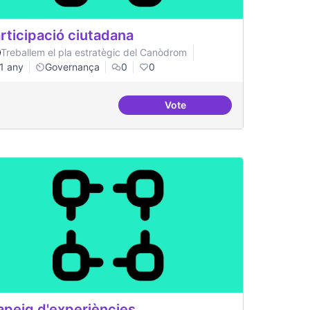
rticipació ciutadana
Treballem el pla estratègic del Canòdrom
1 any
Governança
0
0
Vote
ltinivell
Participació ciutadana
peig d'experiències