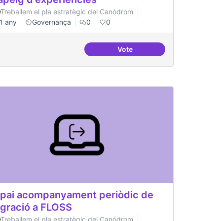
Treballem el pla estratègic del Canòdrom
1 any
Governança
0
0
Vote
tat
Mapeig d'experiències
pai acompanyament periòdic de
gració a FLOSS
Treballem el pla estratègic del Canòdrom