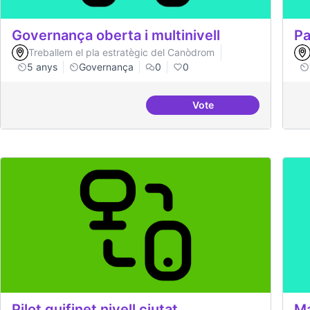
Governança oberta i multinivell
Pa
Treballem el pla estratègic del Canòdrom
5 anys
Governança
0
0
Vote
Governança oberta i mu
Pilot guifinet nivell ciutat
Ma