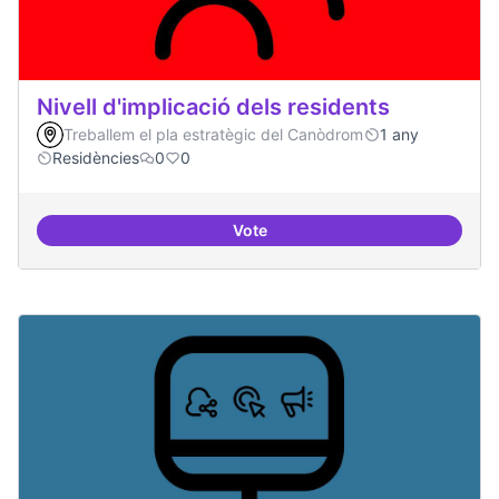
Nivell d'implicació dels residents
Treballem el pla estratègic del Canòdrom
1 any
Residències
0
0
Vote
Nivell d'implicació dels residents