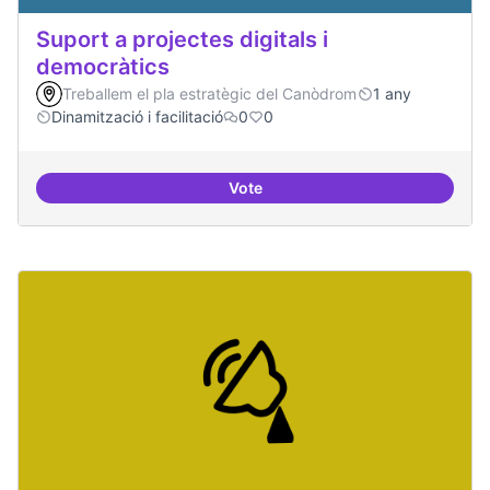
Suport a projectes digitals i
democràtics
Treballem el pla estratègic del Canòdrom
1 any
Dinamització i facilitació
0
0
Vote
Suport a projectes digitals i dem