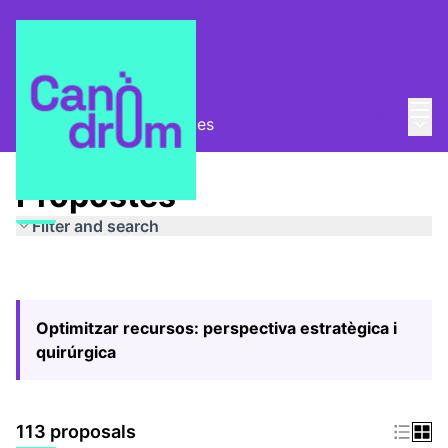
Mai
Log in
Main
Pla Estratègic
/
Propostes
Propostes
Filter and search
Optimitzar recursos: perspectiva estratègica i
quirúrgica
113 proposals