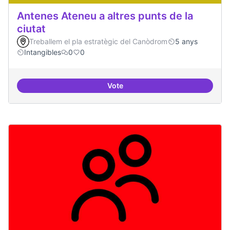
Antenes Ateneu a altres punts de la
ciutat
Treballem el pla estratègic del Canòdrom
5 anys
Intangibles
0
0
Vote
Antenes Ateneu a altres punts de 