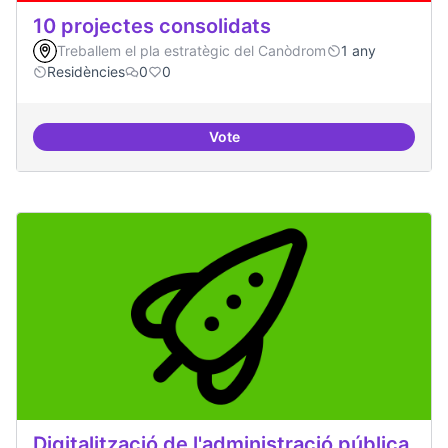
10 projectes consolidats
Treballem el pla estratègic del Canòdrom
1 any
Residències
0
0
Vote
10 projectes consolidats
Digitalització de l'administració pública