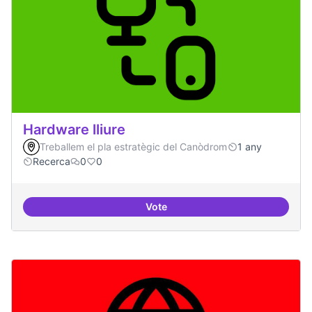
Hardware lliure
Treballem el pla estratègic del Canòdrom
1 any
Recerca
0
0
Vote
Hardware lliure