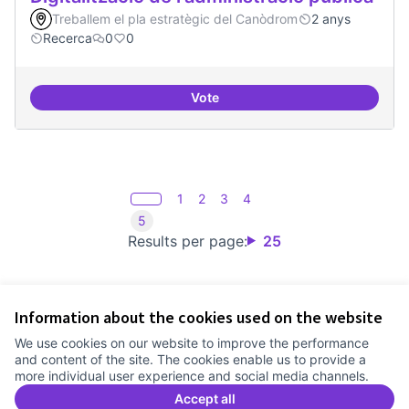
Treballem el pla estratègic del Canòdrom
2 anys
Recerca
0
0
Vote
Digitalització de l'administració 
1
2
3
4
5
Results per page:
25
Information about the cookies used on the website
Terms of Service
We use cookies on our website to improve the performance
Cookie settings
and content of the site. The cookies enable us to provide a
Comunitat Canòdrom at Facebook
(External link)
Comunitat Canòdrom at Instagram
(External link)
Comunitat Canòdrom at YouTube
(External link)
English
more individual user experience and social media channels.
Triar la llengua
Elegir el idioma
Choose language
Accept all