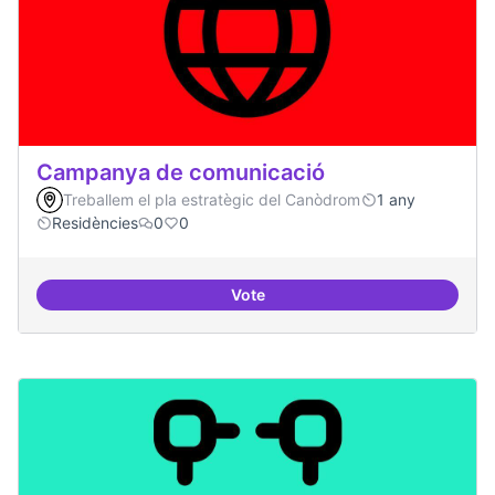
Campanya de comunicació
Treballem el pla estratègic del Canòdrom
1 any
Residències
0
0
Vote
Campanya de comunicació