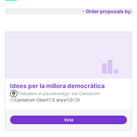
Order proposals by:
Idees per la millora democràtica
Treballem el pla estratègic del Canòdrom
Canòdrom Obert
5 anys
0
0
Vote
Idees per la millora democràtica