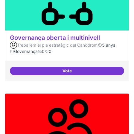
Governança oberta i multinivell
Treballem el pla estratègic del Canòdrom
5 anys
Governança
0
0
Vote
Governança oberta i multinivell