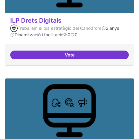
ILP Drets Digitals
Treballem el pla estratègic del Canòdrom
2 anys
Dinamització i facilitació
0
0
Vote
ILP Drets Digitals