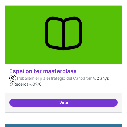
Espai on fer masterclass
Treballem el pla estratègic del Canòdrom
2 anys
Recerca
0
0
Vote
Espai on fer masterclass