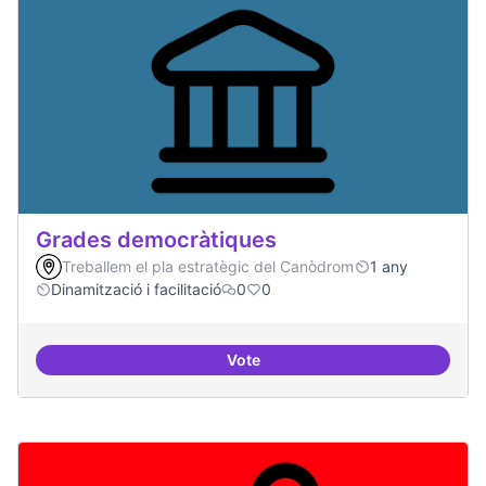
Grades democràtiques
Treballem el pla estratègic del Canòdrom
1 any
Dinamització i facilitació
0
0
Vote
Grades democràtiques