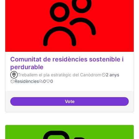
Comunitat de residències sostenible i
perdurable
Treballem el pla estratègic del Canòdrom
2 anys
Residències
0
0
Vote
Comunitat de r