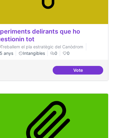
periments delirants que ho
estionin tot
Treballem el pla estratègic del Canòdrom
5 anys
Intangibles
0
0
Vote
Experiments delirants que ho