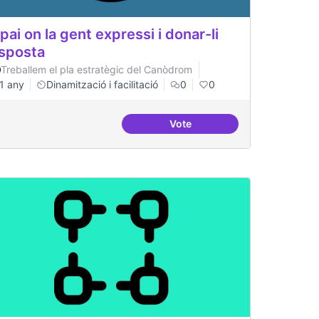
pai on la gent expressi i donar-li
sposta
Treballem el pla estratègic del Canòdrom
1 any
Dinamització i facilitació
0
0
Vote
 de recerca
Espai on la gent expressi i d