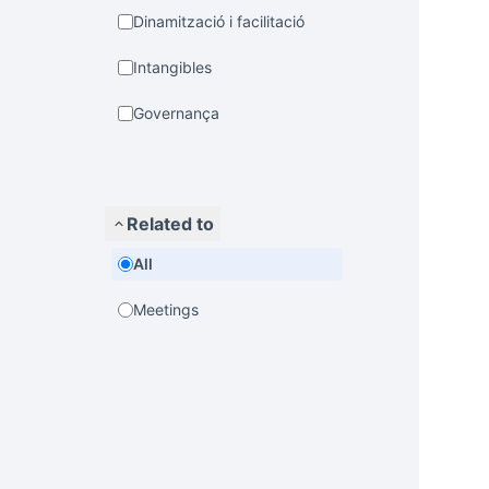
Dinamització i facilitació
Intangibles
Governança
Related to
All
Meetings