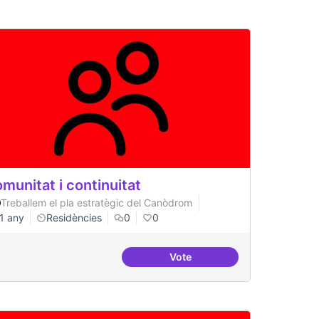
munitat i continuitat
Treballem el pla estratègic del Canòdrom
1 any
Residències
0
0
Vote
Comunitat i continuitat