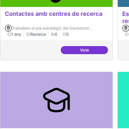
Contactes amb centres de recerca
Es
re
Treballem el pla estratègic del Canòdrom
1 any
Recerca
0
0
Vote
Contactes amb centres