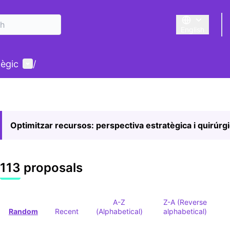
English
Triar la llengu
User menu
tègic
/
Optimitzar recursos: perspectiva estratègica i quirúrg
113 proposals
A-Z
Z-A (Reverse
Random
Recent
(Alphabetical)
alphabetical)