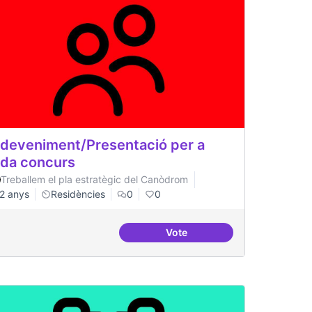
deveniment/Presentació per a
da concurs
Treballem el pla estratègic del Canòdrom
2 anys
Residències
0
0
Vote
inet a nivell internacional
Esdeveniment/Presentació p