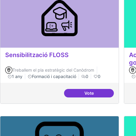
Sensibilització FLOSS
Ac
go
Treballem el pla estratègic del Canòdrom
1 any
Formació i capacitació
0
0
Vote
Sensibilització FLOSS