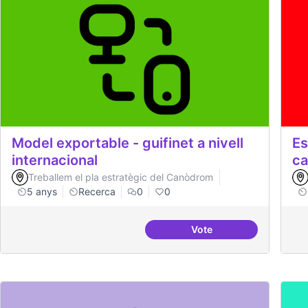
Model exportable - guifinet a nivell
Es
internacional
ca
Treballem el pla estratègic del Canòdrom
5 anys
Recerca
0
0
Vote
Model exportable - guif