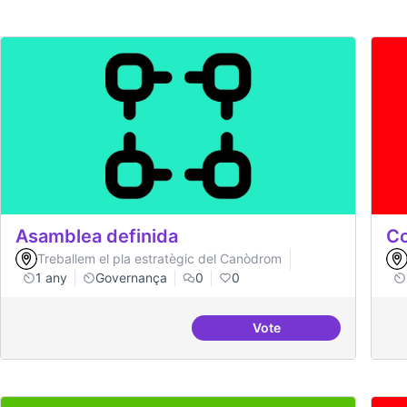
Asamblea definida
Co
Treballem el pla estratègic del Canòdrom
1 any
Governança
0
0
Vote
Asamblea definida