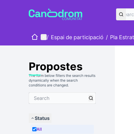
Home
Main menu
/
Espai de participació
/
Pla Estra
Propostes
The form below filters the search results
dynamically when the search
conditions are changed.
Status
All