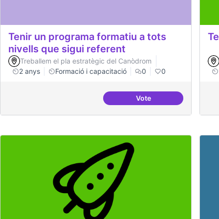
Tenir un programa formatiu a tots
Te
nivells que sigui referent
Treballem el pla estratègic del Canòdrom
2 anys
Formació i capacitació
0
0
Vote
Tenir un programa forma