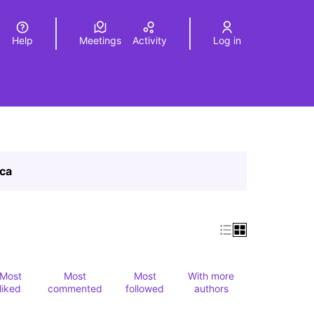
Help
Meetings
Activity
Log in
a
Elegir el idioma
Choose language
ica
Most
Most
Most
With more
liked
commented
followed
authors