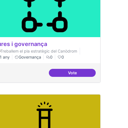
res i governança
Treballem el pla estratègic del Canòdrom
1 any
Governança
0
0
Vote
ital
Cures i governança