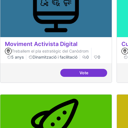
Moviment Activista Digital
Cu
Treballem el pla estratègic del Canòdrom
5 anys
Dinamització i facilitació
0
0
Vote
Moviment Activista Dig