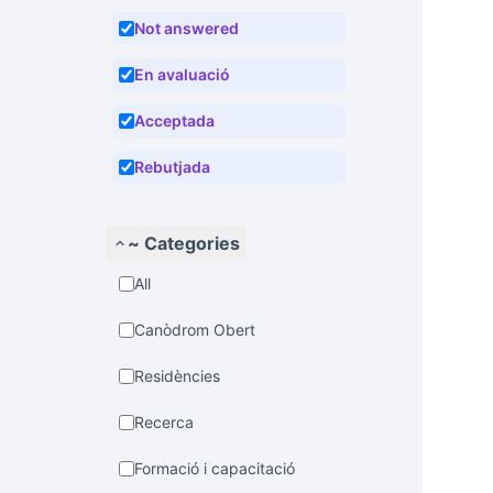
Not answered
En avaluació
Acceptada
Rebutjada
~ Categories
All
Canòdrom Obert
Residències
Recerca
Formació i capacitació