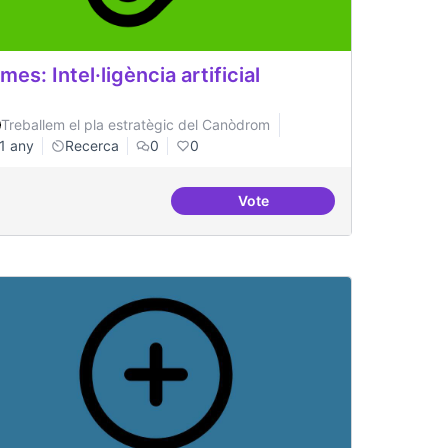
mes: Intel·ligència artificial
Treballem el pla estratègic del Canòdrom
1 any
Recerca
0
0
Vote
tiu a tots nivells que sigui referent
Temes: Intel·ligència artificia