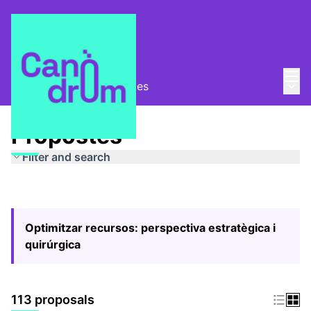
Mai
Log in
Main
Pla Estratègic
/
Propostes
Propostes
Filter and search
Optimitzar recursos: perspectiva estratègica i
quirúrgica
113 proposals