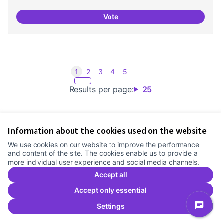
Vote
Tecnologies lliures en servidors
1
2
3
4
5
Results per page:
25
Information about the cookies used on the website
Terms of Service
We use cookies on our website to improve the performance
Cookie settings
and content of the site. The cookies enable us to provide a
Comunitat Canòdrom at Facebook
(External link)
Comunitat Canòdrom at Instagram
(External link)
Comunitat Canòdrom at YouTube
(External link)
English
more individual user experience and social media channels.
Triar la llengua
Elegir el idioma
Choose language
Accept all
Accept only essential
Settings
C
(E
(External link)
Website made with
free software
.
(External link)