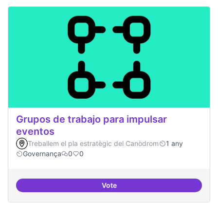
Grupos de trabajo para impulsar
eventos
Treballem el pla estratègic del Canòdrom
1 any
Governança
0
0
Vote
Grupos de trabajo para impulsar