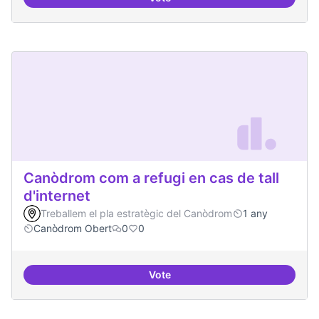
30 projectes residents referents
Canòdrom com a refugi en cas de tall
d'internet
Treballem el pla estratègic del Canòdrom
1 any
Canòdrom Obert
0
0
Vote
Canòdrom com a refugi en cas de t