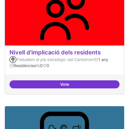
Nivell d'implicació dels residents
Treballem el pla estratègic del Canòdrom
1 any
Residències
0
0
Vote
Nivell d'implicació dels residents