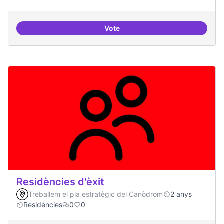
Vote
Campanya de comunicació
Residències d'èxit
Treballem el pla estratègic del Canòdrom
2 anys
Residències
0
0