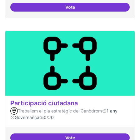
Vote
Consolidar oferta antena Ciber
Participació ciutadana
Treballem el pla estratègic del Canòdrom
1 any
Governança
0
0
Vote