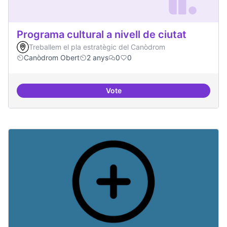
Programa cultural a nivell de ciutat
Treballem el pla estratègic del Canòdrom
Canòdrom Obert
2 anys
0
0
Vote
Programa cultural a nivell de ciut