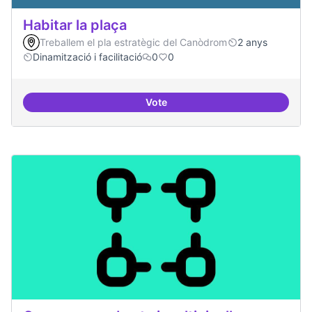
Habitar la plaça
Treballem el pla estratègic del Canòdrom
2 anys
Dinamització i facilitació
0
0
Vote
Habitar la plaça