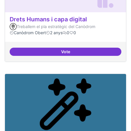
Drets Humans i capa digital
Treballem el pla estratègic del Canòdrom
Canòdrom Obert
2 anys
0
0
Vote
Drets Humans i capa digital