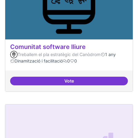
Comunitat software lliure
Treballem el pla estratègic del Canòdrom
1 any
Dinamització i facilitació
0
0
Vote
Comunitat software lliure