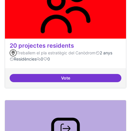
20 projectes residents
Treballem el pla estratègic del Canòdrom
2 anys
Residències
0
0
Vote
20 projectes residents