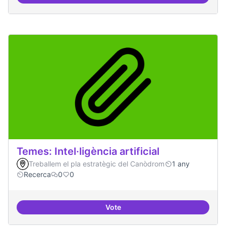
Participació ciutadana
Temes: Intel·ligència artificial
Treballem el pla estratègic del Canòdrom
1 any
Recerca
0
0
Vote
Temes: Intel·ligència artificial