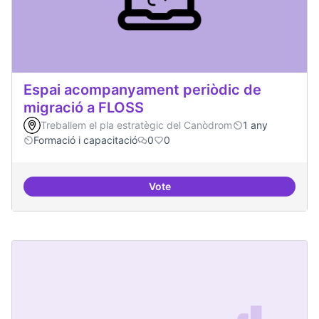
Espai acompanyament periòdic de
migració a FLOSS
Treballem el pla estratègic del Canòdrom
1 any
Formació i capacitació
0
0
Vote
Espai acompanyament periòdic d