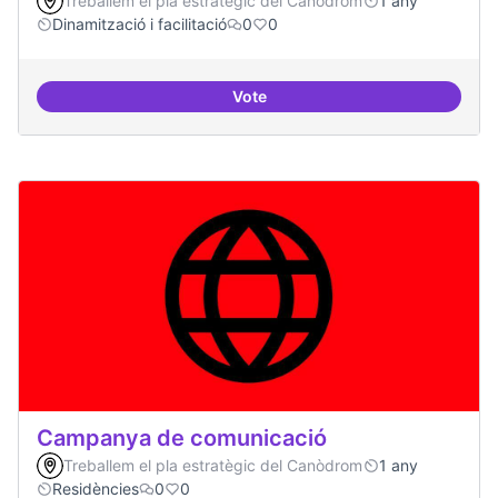
Treballem el pla estratègic del Canòdrom
1 any
Dinamització i facilitació
0
0
Vote
Espai grades democràtiques
Campanya de comunicació
Treballem el pla estratègic del Canòdrom
1 any
Residències
0
0