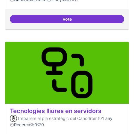
Vote
Memòria Històrica - Referencia di
Tecnologies lliures en servidors
Treballem el pla estratègic del Canòdrom
1 any
Recerca
0
0