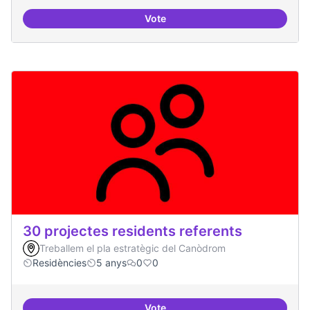
Vote
Residències d'èxit
30 projectes residents referents
Treballem el pla estratègic del Canòdrom
Residències
5 anys
0
0
Vote