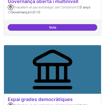
Governança oberta i multinivell
Treballem el pla estratègic del Canòdrom
5 anys
Governança
0
0
Vote
Governança oberta i multinivell
Espai grades democràtiques