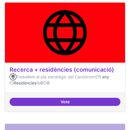
Recerca + residències (comunicació)
Treballem el pla estratègic del Canòdrom
1 any
Residències
0
0
Vote
Recerca + residències (comunica