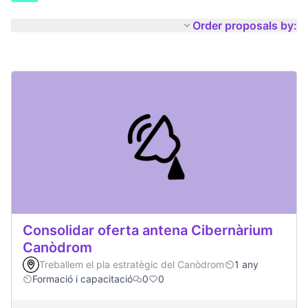
Order proposals by:
Consolidar oferta antena Cibernàrium
Canòdrom
Treballem el pla estratègic del Canòdrom
1 any
Formació i capacitació
0
0