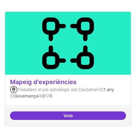
Mapeig d'experiències
Treballem el pla estratègic del Canòdrom
1 any
Governança
0
0
Vote
Mapeig d'experiències