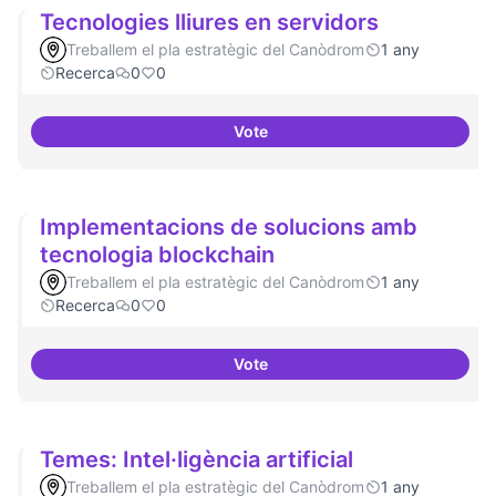
Tecnologies lliures en servidors
Treballem el pla estratègic del Canòdrom
1 any
Recerca
0
0
Vote
Tecnologies lliures en servidors
Implementacions de solucions amb
tecnologia blockchain
Treballem el pla estratègic del Canòdrom
1 any
Recerca
0
0
Vote
Implementacions de solucions a
Temes: Intel·ligència artificial
Treballem el pla estratègic del Canòdrom
1 any