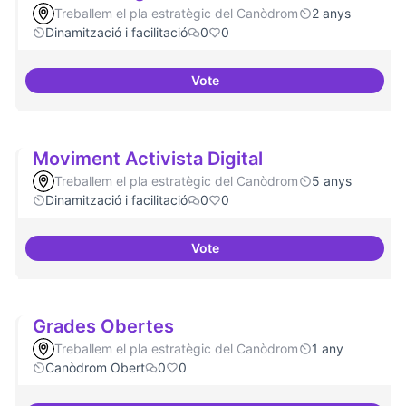
Treballem el pla estratègic del Canòdrom
2 anys
Dinamització i facilitació
0
0
Vote
ILP Drets Digitals
Moviment Activista Digital
Treballem el pla estratègic del Canòdrom
5 anys
Dinamització i facilitació
0
0
Vote
Moviment Activista Digital
Grades Obertes
Treballem el pla estratègic del Canòdrom
1 any
Canòdrom Obert
0
0