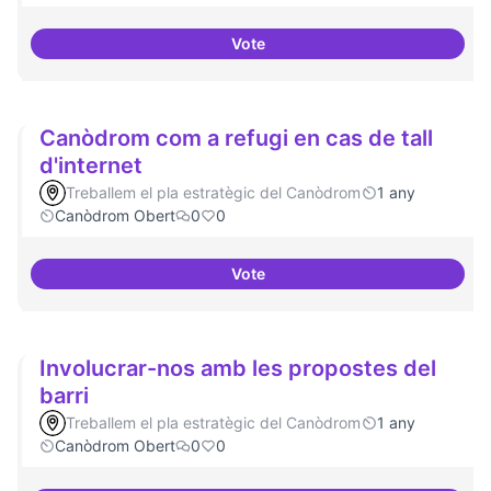
Vote
Festival feminisme digital
Canòdrom com a refugi en cas de tall
d'internet
Treballem el pla estratègic del Canòdrom
1 any
Canòdrom Obert
0
0
Vote
Canòdrom com a refugi en cas de 
Involucrar-nos amb les propostes del
barri
Treballem el pla estratègic del Canòdrom
1 any
Canòdrom Obert
0
0