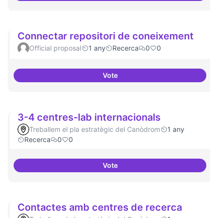
Connectar repositori de coneixement
Official proposal
1 any
Recerca
0
0
Vote
Connectar repositori de coneix
3-4 centres-lab internacionals
Treballem el pla estratègic del Canòdrom
1 any
Recerca
0
0
Vote
3-4 centres-lab internacionals
Contactes amb centres de recerca