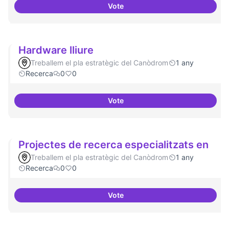
Vote
Involucrar-nos amb les proposte
Hardware lliure
Treballem el pla estratègic del Canòdrom
1 any
Recerca
0
0
Vote
Hardware lliure
Projectes de recerca especialitzats en
Treballem el pla estratègic del Canòdrom
1 any
Recerca
0
0
Vote
Projectes de recerca especialitz