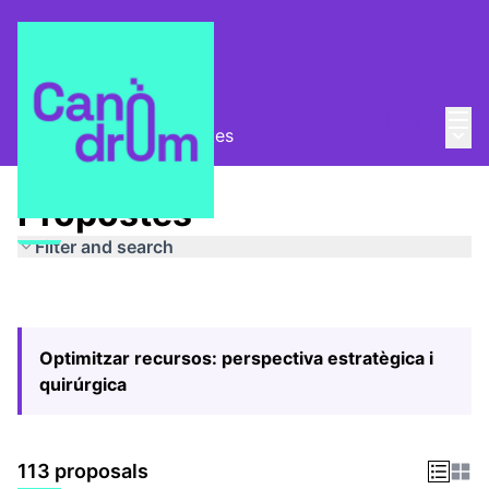
Mai
Log in
Main
Pla Estratègic
/
Propostes
Propostes
Filter and search
Optimitzar recursos: perspectiva estratègica i
quirúrgica
113 proposals