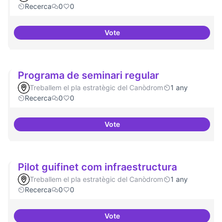
Recerca
0
0
Vote
Temes: Intel·ligència artificial
Programa de seminari regular
Treballem el pla estratègic del Canòdrom
1 any
Recerca
0
0
Vote
Programa de seminari regular
Pilot guifinet com infraestructura
Treballem el pla estratègic del Canòdrom
1 any
Recerca
0
0
Vote
Pilot guifinet com infraestructur