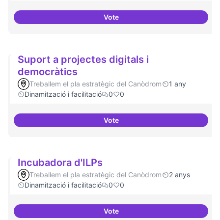
Vote
Comunitat software lliure
Suport a projectes digitals i
democràtics
Treballem el pla estratègic del Canòdrom
1 any
Dinamització i facilitació
0
0
Vote
Suport a projectes digitals i dem
Incubadora d'ILPs
Treballem el pla estratègic del Canòdrom
2 anys
Dinamització i facilitació
0
0
Vote
Incubadora d'ILPs