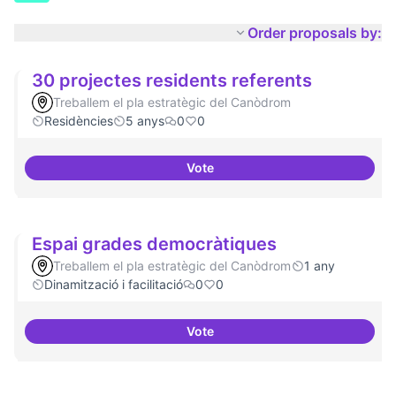
Order proposals by:
30 projectes residents referents
Treballem el pla estratègic del Canòdrom
Residències
5 anys
0
0
Vote
30 projectes residents referents
Espai grades democràtiques
Treballem el pla estratègic del Canòdrom
1 any
Dinamització i facilitació
0
0
Vote
Espai grades democràtiques