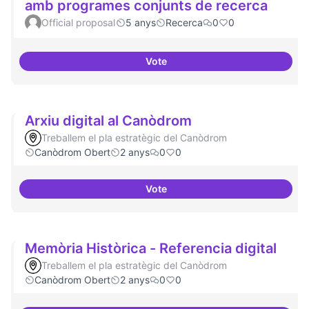
amb programes conjunts de recerca
Official proposal
5 anys
Recerca
0
0
Vote
Xarxa internacional d'ateneus -
Arxiu digital al Canòdrom
Treballem el pla estratègic del Canòdrom
Canòdrom Obert
2 anys
0
0
Vote
Arxiu digital al Canòdrom
Memòria Històrica - Referencia digital
Treballem el pla estratègic del Canòdrom
Canòdrom Obert
2 anys
0
0