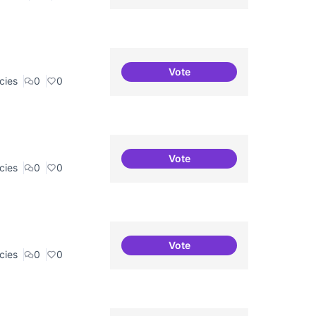
Vote
Campanya de comunicació
cies
0
0
Vote
Explicitar el retorn
cies
0
0
Vote
Nivell d'implicació dels resi
cies
0
0