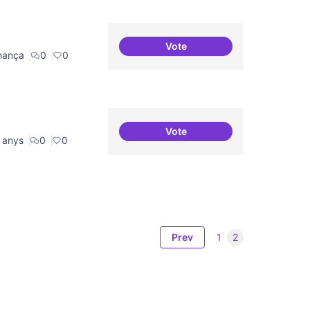
Vote
Consolidació d'eixos clau
nança
0
0
Vote
30 projectes residents refer
 anys
0
0
Prev
1
2