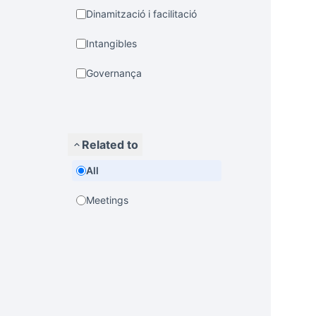
Dinamització i facilitació
Intangibles
Governança
Related to
All
Meetings