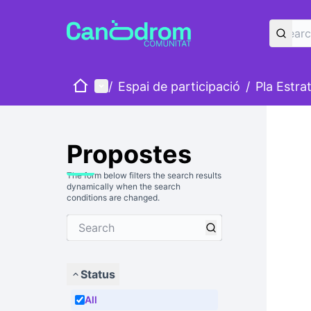
Home
Main menu
/
Espai de participació
/
Pla Estra
Propostes
The form below filters the search results
dynamically when the search
conditions are changed.
Status
All