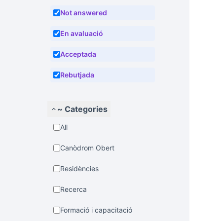
Not answered
En avaluació
Acceptada
Rebutjada
~ Categories
All
Canòdrom Obert
Residències
Recerca
Formació i capacitació