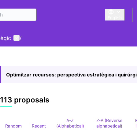
English
Triar la llengu
User menu
tègic
/
Optimitzar recursos: perspectiva estratègica i quirúrg
113 proposals
A-Z
Z-A (Reverse
Random
Recent
(Alphabetical)
alphabetical)