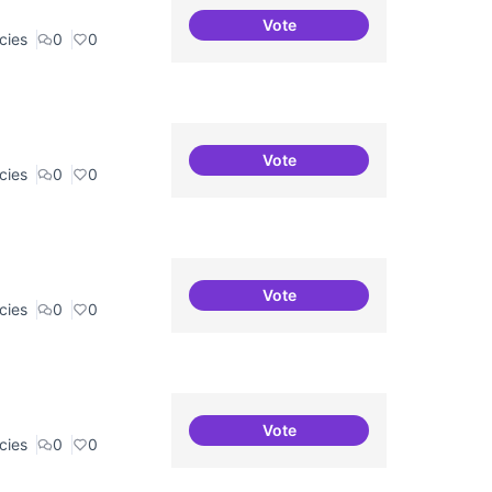
Vote
10 projectes consolidats
cies
0
0
Vote
Residències i governança
cies
0
0
Vote
BBDD treballada i sòlida
cies
0
0
Vote
Comunitat i continuitat
cies
0
0