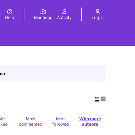
Help
Meetings
Activity
Log in
a
Elegir el idioma
Choose language
ica
Most
Most
Most
With more
liked
commented
followed
authors