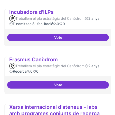
Incubadora d'ILPs
Treballem el pla estratègic del Canòdrom
2 anys
Dinamització i facilitació
0
0
Vote
Incubadora d'ILPs
Erasmus Canòdrom
Treballem el pla estratègic del Canòdrom
2 anys
Recerca
0
0
Vote
Erasmus Canòdrom
Xarxa internacional d'ateneus - labs
amb programes conjunts de recerca