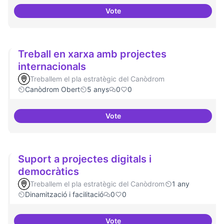
Vote
Cultura digital i tradicional
Treball en xarxa amb projectes
internacionals
Treballem el pla estratègic del Canòdrom
Canòdrom Obert
5 anys
0
0
Vote
Treball en xarxa amb projectes i
Suport a projectes digitals i
democràtics
Treballem el pla estratègic del Canòdrom
1 any
Dinamització i facilitació
0
0
Vote