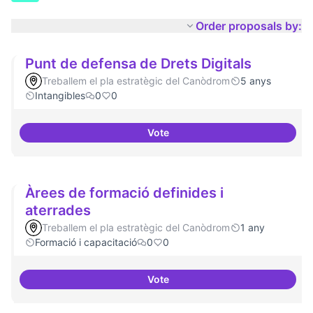
Order proposals by:
Punt de defensa de Drets Digitals
Treballem el pla estratègic del Canòdrom
5 anys
Intangibles
0
0
Vote
Punt de defensa de Drets Digital
Àrees de formació definides i
aterrades
Treballem el pla estratègic del Canòdrom
1 any
Formació i capacitació
0
0
Vote
Àrees de formació definides i at