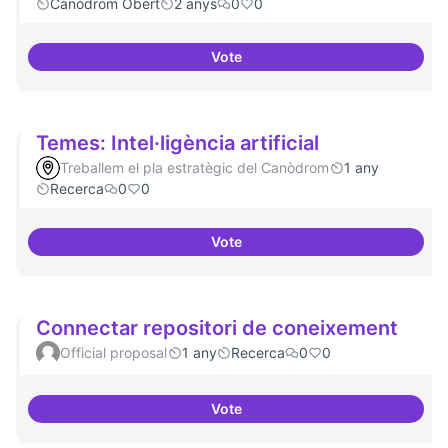
Canòdrom Obert
2 anys
0
0
Vote
Bar obert i dinamitzat
Temes: Intel·ligència artificial
Treballem el pla estratègic del Canòdrom
1 any
Recerca
0
0
Vote
Temes: Intel·ligència artificial
Connectar repositori de coneixement
Official proposal
1 any
Recerca
0
0
Vote
Connectar repositori de coneix