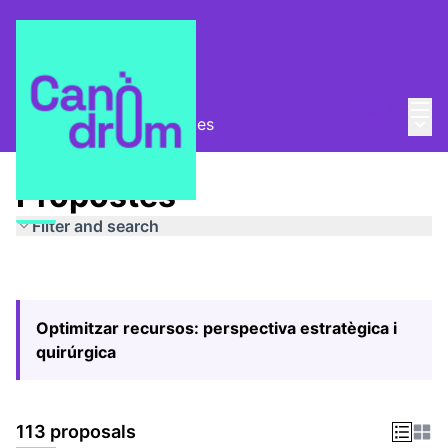
Mai
Log in
Main
Pla Estratègic
/
Propostes
Propostes
Filter and search
Optimitzar recursos: perspectiva estratègica i
quirúrgica
113 proposals