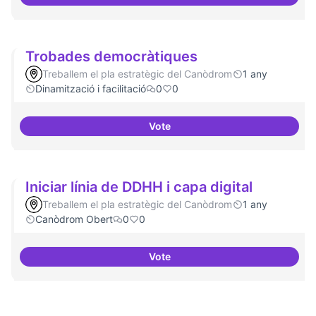
Suport a projectes digitals i dem
Trobades democràtiques
Treballem el pla estratègic del Canòdrom
1 any
Dinamització i facilitació
0
0
Vote
Trobades democràtiques
Iniciar línia de DDHH i capa digital
Treballem el pla estratègic del Canòdrom
1 any
Canòdrom Obert
0
0
Vote
Iniciar línia de DDHH i capa digita