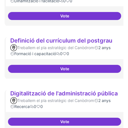
Dinamització i facilitació
0
0
Vote
ILP Drets Digitals
Definició del currículum del postgrau
Treballem el pla estratègic del Canòdrom
2 anys
Formació i capacitació
0
0
Vote
Definició del currículum del pos
Digitalització de l'administració pública
Treballem el pla estratègic del Canòdrom
2 anys
Recerca
0
0
Vote
Digitalització de l'administració 