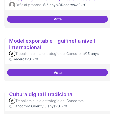
Official proposal
5 anys
Recerca
0
0
Vote
Xarxa internacional d'ateneus -
Model exportable - guifinet a nivell
internacional
Treballem el pla estratègic del Canòdrom
5 anys
Recerca
0
0
Vote
Model exportable - guifinet a niv
Cultura digital i tradicional
Treballem el pla estratègic del Canòdrom
Canòdrom Obert
5 anys
0
0