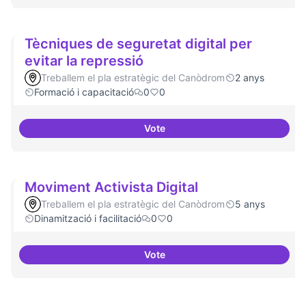
Tècniques de seguretat digital per
evitar la repressió
Treballem el pla estratègic del Canòdrom
2 anys
Formació i capacitació
0
0
Vote
Tècniques de seguretat digital pe
Moviment Activista Digital
Treballem el pla estratègic del Canòdrom
5 anys
Dinamització i facilitació
0
0
Vote
Moviment Activista Digital