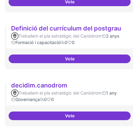
Vote
Digitalització de l'administració 
Definició del currículum del postgrau
Treballem el pla estratègic del Canòdrom
2 anys
Formació i capacitació
0
0
Vote
Definició del currículum del pos
decidim.canodrom
Treballem el pla estratègic del Canòdrom
1 any
Governança
0
0
Vote
decidim.canodrom