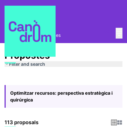
Mai
Log in
Main
Pla Estratègic
/
Propostes
Propostes
Filter and search
Optimitzar recursos: perspectiva estratègica i
quirúrgica
113 proposals