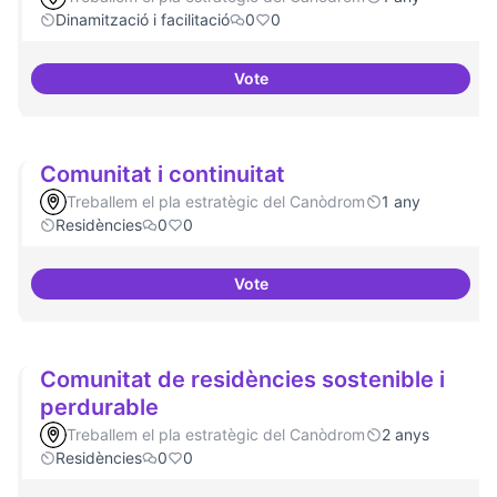
Dinamització i facilitació
0
0
Vote
Comunitat software lliure
Comunitat i continuitat
Treballem el pla estratègic del Canòdrom
1 any
Residències
0
0
Vote
Comunitat i continuitat
Comunitat de residències sostenible i
perdurable
Treballem el pla estratègic del Canòdrom
2 anys
Residències
0
0