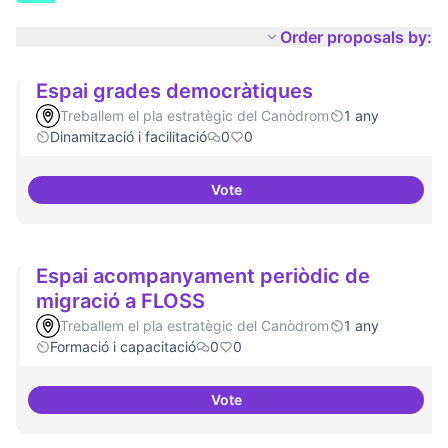
Order proposals by:
Espai grades democràtiques
Treballem el pla estratègic del Canòdrom
1 any
Dinamització i facilitació
0
0
Vote
Espai grades democràtiques
Espai acompanyament periòdic de
migració a FLOSS
Treballem el pla estratègic del Canòdrom
1 any
Formació i capacitació
0
0
Vote
Espai acompanyament periòdic 