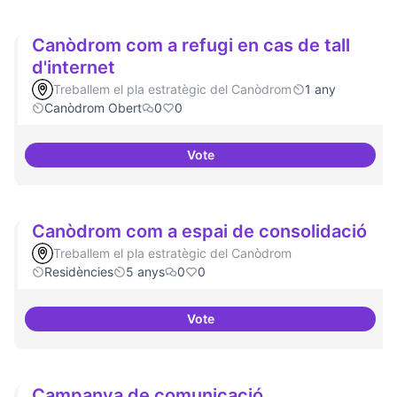
Canòdrom com a refugi en cas de tall
d'internet
Treballem el pla estratègic del Canòdrom
1 any
Canòdrom Obert
0
0
Vote
Canòdrom com a refugi en cas de 
Canòdrom com a espai de consolidació
Treballem el pla estratègic del Canòdrom
Residències
5 anys
0
0
Vote
Canòdrom com a espai de conso
Campanya de comunicació