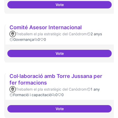
Vote
Comunitat de 
Comité Asesor Internacional
Treballem el pla estratègic del Canòdrom
2 anys
Governança
0
0
Vote
Comité Asesor Internacional
Col·laboració amb Torre Jussana per
fer formacions
Treballem el pla estratègic del Canòdrom
1 any
Formació i capacitació
0
0
Vote
Col·laboració amb Torre Jussana