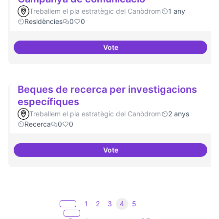
Treballem el pla estratègic del Canòdrom
1 any
Residències
0
0
Vote
Campanya de comunicació
Beques de recerca per investigacions
específiques
Treballem el pla estratègic del Canòdrom
2 anys
Recerca
0
0
Vote
Beques de recerca per investiga
1
2
3
4
5