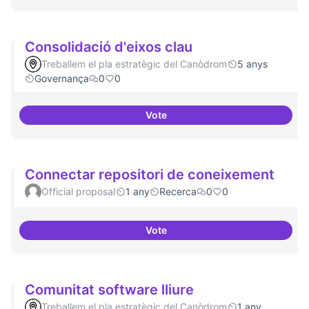
Consolidació d'eixos clau
Treballem el pla estratègic del Canòdrom
5 anys
Governança
0
0
Vote
Consolidació d'eixos clau
Connectar repositori de coneixement
Official proposal
1 any
Recerca
0
0
Vote
Connectar repositori de coneix
Comunitat software lliure
Treballem el pla estratègic del Canòdrom
1 any