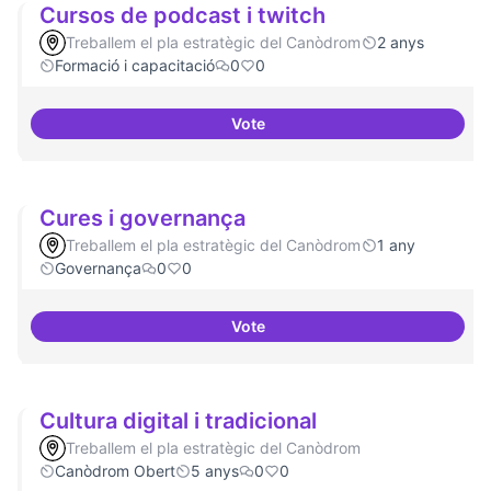
Cursos de podcast i twitch
Treballem el pla estratègic del Canòdrom
2 anys
Formació i capacitació
0
0
Vote
Cursos de podcast i twitch
Cures i governança
Treballem el pla estratègic del Canòdrom
1 any
Governança
0
0
Vote
Cures i governança
Cultura digital i tradicional
Treballem el pla estratègic del Canòdrom
Canòdrom Obert
5 anys
0
0