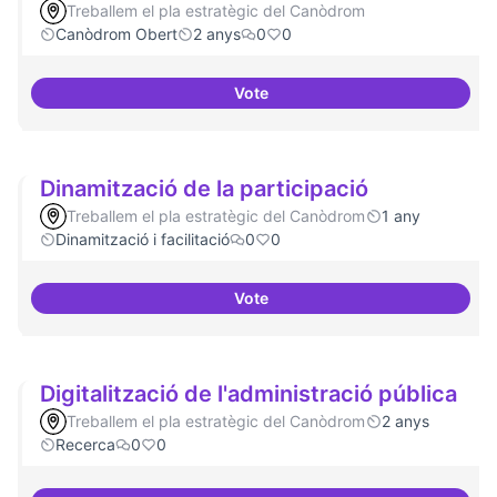
Treballem el pla estratègic del Canòdrom
Canòdrom Obert
2 anys
0
0
Vote
Drets Humans i capa digital
Dinamització de la participació
Treballem el pla estratègic del Canòdrom
1 any
Dinamització i facilitació
0
0
Vote
Dinamització de la participació
Digitalització de l'administració pública
Treballem el pla estratègic del Canòdrom
2 anys
Recerca
0
0