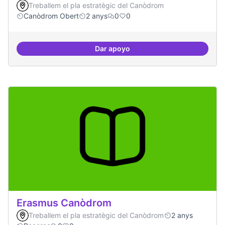
Treballem el pla estratègic del Canòdrom
Canòdrom Obert
2 anys
0
0
Dar apoyo
Drets Humans i capa digital
Erasmus Canòdrom
Treballem el pla estratègic del Canòdrom
2 anys