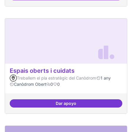
Espais oberts i cuidats
Treballem el pla estratègic del Canòdrom
1 any
Canòdrom Obert
0
0
Dar apoyo
Espais oberts i cuidats