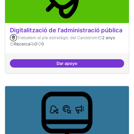
Digitalització de l'administració pública
Treballem el pla estratègic del Canòdrom
2 anys
Recerca
0
0
Dar apoyo
Digitalització de l'administració 