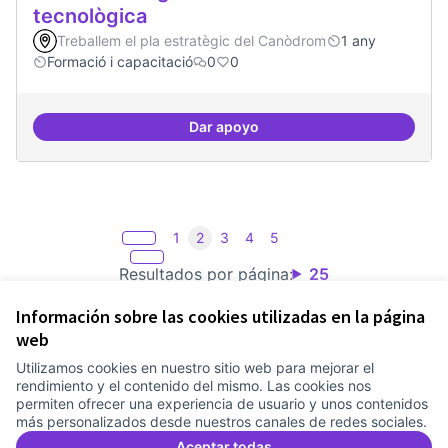
tecnològica
Treballem el pla estratègic del Canòdrom
1 any
Formació i capacitació
0
0
Dar apoyo
Formacions en la conscienciació d
1
2
3
4
5
Resultados por página:
25
Información sobre las cookies utilizadas en la página
web
Utilizamos cookies en nuestro sitio web para mejorar el
Términos y condiciones de uso
rendimiento y el contenido del mismo. Las cookies nos
Configuración de cookies
permiten ofrecer una experiencia de usuario y unos contenidos
Comunitat Canòdrom en Facebook
(Link extern)
Comunitat Canòdrom en Instagram
(Link extern)
Comunitat Canòdrom en YouTube
(Link extern)
Castellano
más personalizados desde nuestros canales de redes sociales.
Triar la llengua
Elegir el idioma
Choose language
Aceptar todas