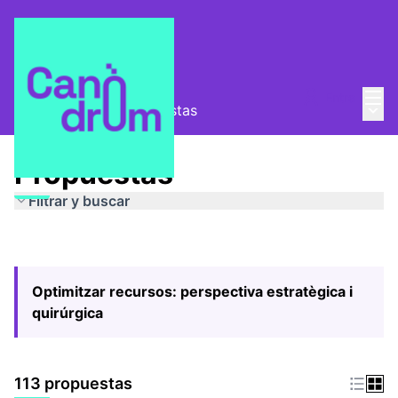
Menú
Entra
Menú 
Pla Estratègic
/
Propuestas
Propuestas
Filtrar y buscar
Optimitzar recursos: perspectiva estratègica i
quirúrgica
113 propuestas