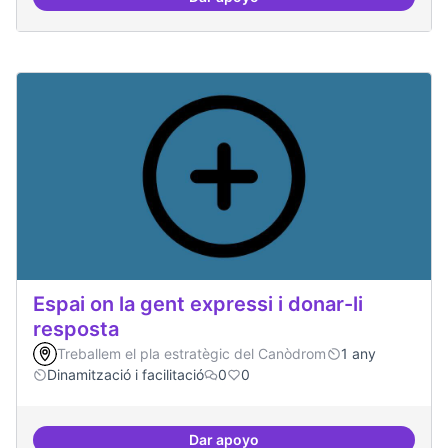
Espai on fer masterclass
Espai on la gent expressi i donar-li
resposta
Treballem el pla estratègic del Canòdrom
1 any
Dinamització i facilitació
0
0
Dar apoyo
Espai on la gent expressi i donar