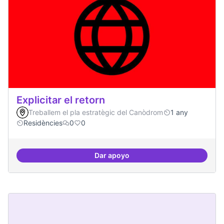
Explicitar el retorn
Treballem el pla estratègic del Canòdrom
1 any
Residències
0
0
Dar apoyo
Explicitar el retorn