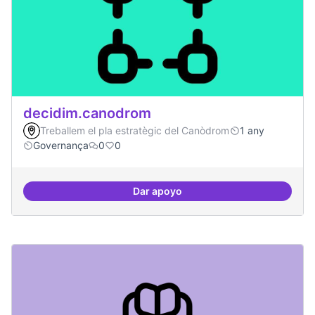
decidim.canodrom
Treballem el pla estratègic del Canòdrom
1 any
Governança
0
0
Dar apoyo
decidim.canodrom