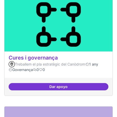
Cures i governança
Treballem el pla estratègic del Canòdrom
1 any
Governança
0
0
Dar apoyo
Cures i governança