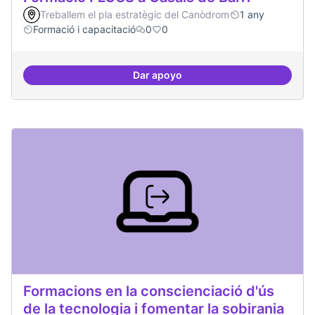
Treballem el pla estratègic del Canòdrom
1 any
Formació i capacitació
0
0
Dar apoyo
Formació FLOSS a Casals de Barr
Formacions en la conscienciació d'ús
de la tecnologia i fomentar la sobirania