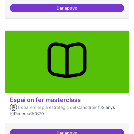
Dar apoyo
Espai grades democràtiques
Espai on fer masterclass
Treballem el pla estratègic del Canòdrom
2 anys
Recerca
0
0
Dar apoyo