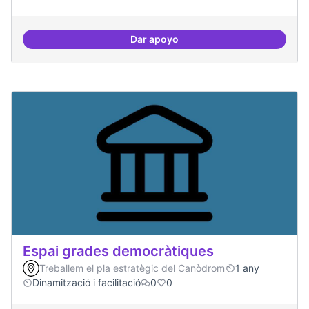
Dar apoyo
Espai acompanyament periòdic d
Espai grades democràtiques
Treballem el pla estratègic del Canòdrom
1 any
Dinamització i facilitació
0
0