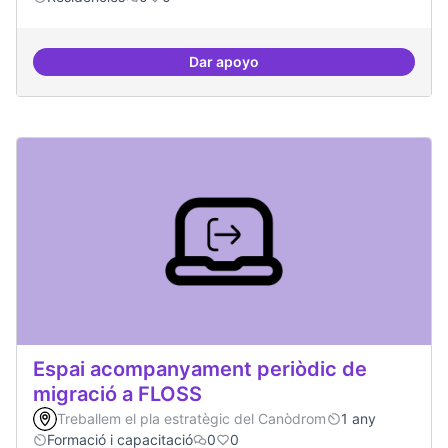
Dar apoyo
Esdeveniment/Presentació per a
Espai acompanyament periòdic de
migració a FLOSS
Treballem el pla estratègic del Canòdrom
1 any
Formació i capacitació
0
0