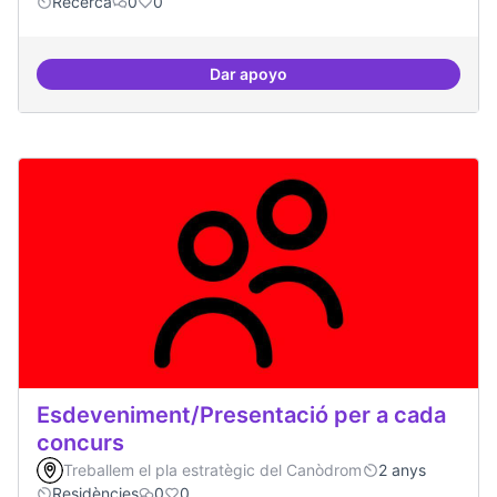
Recerca
0
0
Dar apoyo
Erasmus Canòdrom
Esdeveniment/Presentació per a cada
concurs
Treballem el pla estratègic del Canòdrom
2 anys
Residències
0
0