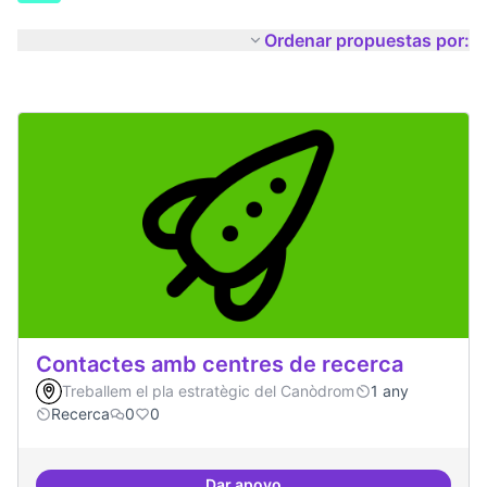
Ordenar propuestas por:
Contactes amb centres de recerca
Treballem el pla estratègic del Canòdrom
1 any
Recerca
0
0
Dar apoyo