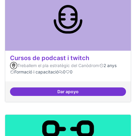
Cursos de podcast i twitch
Treballem el pla estratègic del Canòdrom
2 anys
Formació i capacitació
0
0
Dar apoyo
Cursos de podcast i twitch