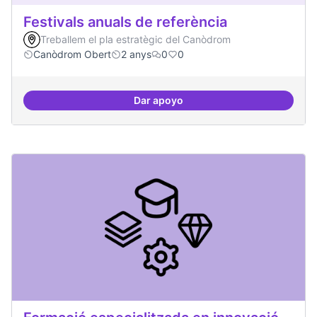
Festivals anuals de referència
Treballem el pla estratègic del Canòdrom
Canòdrom Obert
2 anys
0
0
Dar apoyo
Festivals anuals de referència