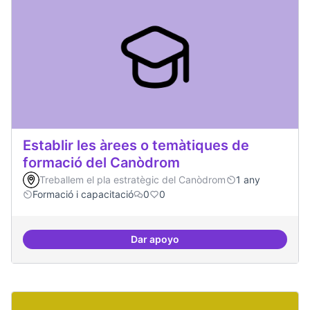
Establir les àrees o temàtiques de
formació del Canòdrom
Treballem el pla estratègic del Canòdrom
1 any
Formació i capacitació
0
0
Dar apoyo
Establir les àrees o temàtiques 