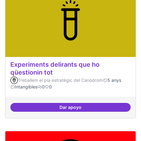
Experiments delirants que ho
qüestionin tot
Treballem el pla estratègic del Canòdrom
5 anys
Intangibles
0
0
Dar apoyo
Experiments delirants que ho qüe