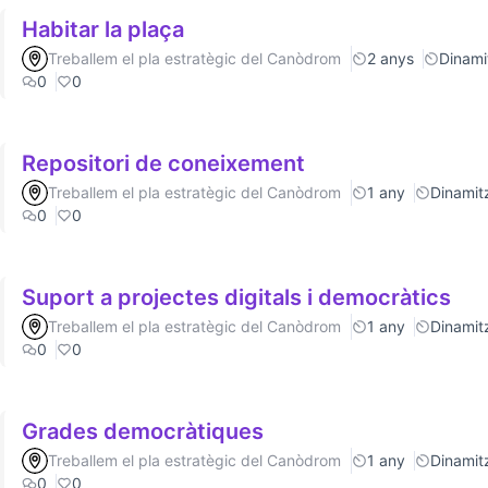
Habitar la plaça
Treballem el pla estratègic del Canòdrom
2 anys
Dinamit
0
0
Repositori de coneixement
Treballem el pla estratègic del Canòdrom
1 any
Dinamitz
0
0
Suport a projectes digitals i democràtics
Treballem el pla estratègic del Canòdrom
1 any
Dinamitz
0
0
Grades democràtiques
Treballem el pla estratègic del Canòdrom
1 any
Dinamitz
0
0