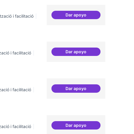
Dar apoyo
zació i facilitació
Habitar la plaça
Dar apoyo
ació i facilitació
Repositori de coneixement
Dar apoyo
ació i facilitació
Suport a projectes digitals i
Dar apoyo
ació i facilitació
Grades democràtiques