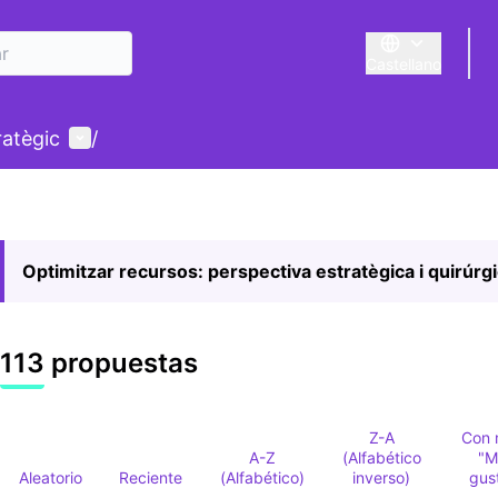
Castellano
Triar la llengua
E
Menú de usuario
ratègic
/
Optimitzar recursos: perspectiva estratègica i quirúrg
113 propuestas
Z-A
Con 
A-Z
(Alfabético
"M
Aleatorio
Reciente
(Alfabético)
inverso)
gus