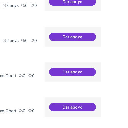
Dar apoyo
Projecte Pilot - Refugi
2 anys
0
0
Dar apoyo
Memòria Històrica - Referenc
2 anys
0
0
Dar apoyo
Bar obert, que sigui punt de
om Obert
0
0
Dar apoyo
Espais oberts i cuidats
om Obert
0
0