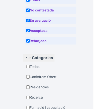
No contestada
En avaluació
Acceptada
Rebutjada
~ Categories
Todas
Canòdrom Obert
Residències
Recerca
Formació i capacitació