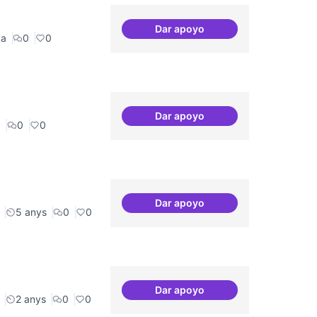
Dar apoyo
IA i drets humans
ca
0
0
Dar apoyo
Programa de seminari regul
a
0
0
Dar apoyo
Presència internacional
5 anys
0
0
Dar apoyo
Videojocs alternatius
2 anys
0
0