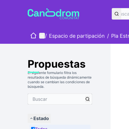
Inicio
Menú principal
/
Espacio de partipación
/
Pla Est
Propuestas
El siguiente formulario filtra los
resultados de búsqueda dinámicamente
cuando se cambian las condiciones de
búsqueda.
Estado
Todos