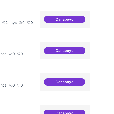
Dar apoyo
Productes finalitzats i replic
2 anys
0
0
Dar apoyo
Participació ciutadana
ança
0
0
Dar apoyo
decidim.canodrom
ança
0
0
Dar apoyo