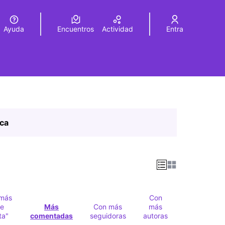
Ayuda
Encuentros
Actividad
Entra
legir el idioma
Choose language
ica
más
Con
e
Más
Con más
más
ta"
comentadas
seguidoras
autoras