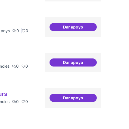
Dar apoyo
Canòdrom com a espai de co
 anys
0
0
Dar apoyo
20 projectes residents
ncies
0
0
urs
Dar apoyo
Esdeveniment/Presentació p
ncies
0
0