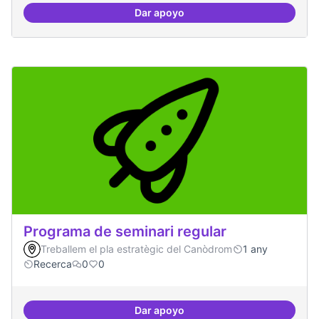
Dar apoyo
Residències d'èxit
Programa de seminari regular
Treballem el pla estratègic del Canòdrom
1 any
Recerca
0
0
Dar apoyo
Programa de seminari regular