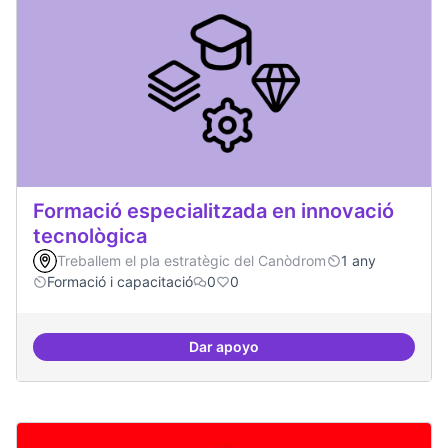
Formació especialitzada en innovació
tecnològica
Treballem el pla estratègic del Canòdrom
1 any
Formació i capacitació
0
0
Dar apoyo
Formació especialitzada en inno