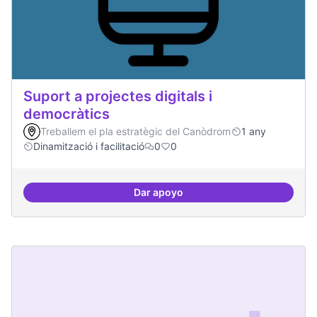
Suport a projectes digitals i
democràtics
Treballem el pla estratègic del Canòdrom
1 any
Dinamització i facilitació
0
0
Dar apoyo
Suport a projectes digitals i dem