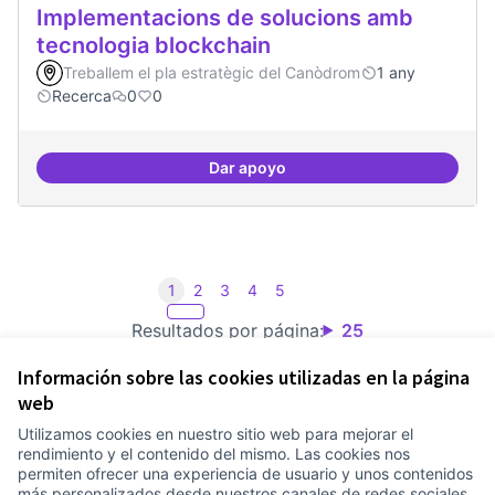
Implementacions de solucions amb
tecnologia blockchain
Treballem el pla estratègic del Canòdrom
1 any
Recerca
0
0
Dar apoyo
Implementacions de solucions a
1
2
3
4
5
Resultados por página:
25
Información sobre las cookies utilizadas en la página
web
Utilizamos cookies en nuestro sitio web para mejorar el
Términos y condiciones de uso
rendimiento y el contenido del mismo. Las cookies nos
Configuración de cookies
permiten ofrecer una experiencia de usuario y unos contenidos
Comunitat Canòdrom en Facebook
(Link extern)
Comunitat Canòdrom en Instagram
(Link extern)
Comunitat Canòdrom en YouTube
(Link extern)
Castellano
más personalizados desde nuestros canales de redes sociales.
Triar la llengua
Elegir el idioma
Choose language