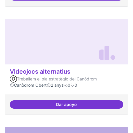
Videojocs alternatius
Treballem el pla estratègic del Canòdrom
Canòdrom Obert
2 anys
0
0
Dar apoyo
Videojocs alternatius