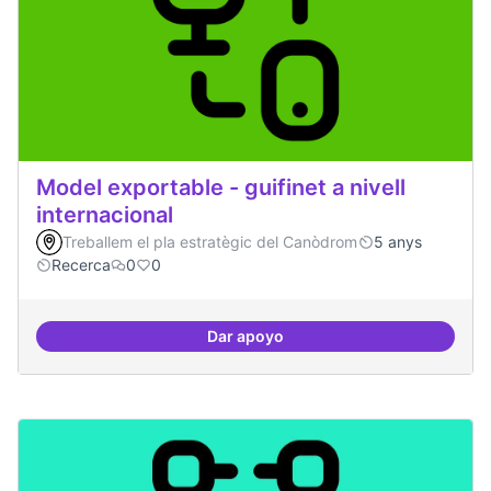
Model exportable - guifinet a nivell
internacional
Treballem el pla estratègic del Canòdrom
5 anys
Recerca
0
0
Dar apoyo
Model exportable - guifinet a nive