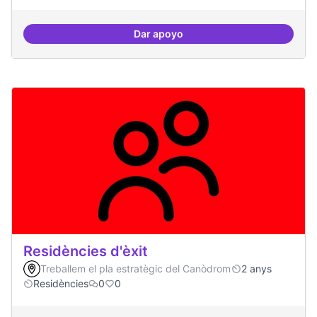
Dar apoyo
Pilot guifinet nivell ciutat
Residències d'èxit
Treballem el pla estratègic del Canòdrom
2 anys
Residències
0
0