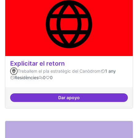
Explicitar el retorn
Treballem el pla estratègic del Canòdrom
1 any
Residències
0
0
Dar apoyo
Explicitar el retorn