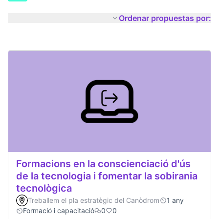
Ordenar propuestas por:
Formacions en la conscienciació d'ús
de la tecnologia i fomentar la sobirania
tecnològica
Treballem el pla estratègic del Canòdrom
1 any
Formació i capacitació
0
0