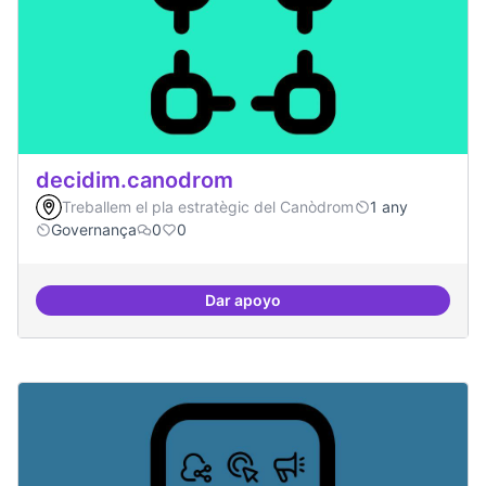
decidim.canodrom
Treballem el pla estratègic del Canòdrom
1 any
Governança
0
0
Dar apoyo
decidim.canodrom