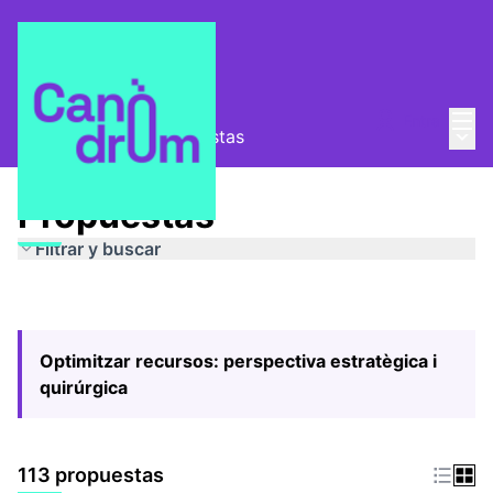
Menú
Entra
Menú 
Pla Estratègic
/
Propuestas
Propuestas
Filtrar y buscar
Optimitzar recursos: perspectiva estratègica i
quirúrgica
113 propuestas