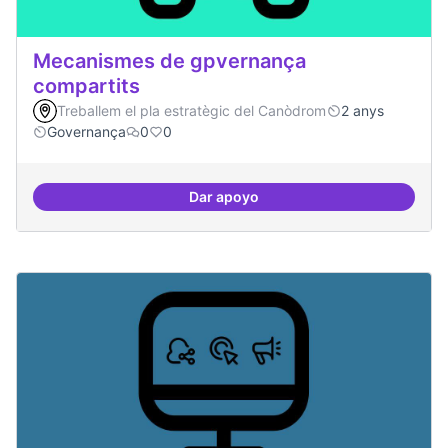
Mecanismes de gpvernança
compartits
Treballem el pla estratègic del Canòdrom
2 anys
Governança
0
0
Dar apoyo
Mecanismes de gpvernança comp