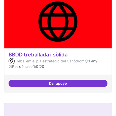
BBDD treballada i sòlida
Treballem el pla estratègic del Canòdrom
1 any
Residències
0
0
Dar apoyo
BBDD treballada i sòlida