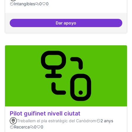
Intangibles
0
0
Dar apoyo
Experiments delirants que ho qüe
Pilot guifinet nivell ciutat
Treballem el pla estratègic del Canòdrom
2 anys
Recerca
0
0