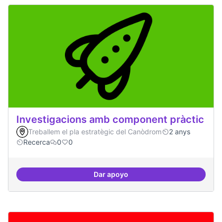
Investigacions amb component pràctic
Treballem el pla estratègic del Canòdrom
2 anys
Recerca
0
0
Dar apoyo
Investigacions amb component p