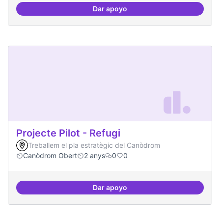
Dar apoyo
10 projectes consolidats
Projecte Pilot - Refugi
Treballem el pla estratègic del Canòdrom
Canòdrom Obert
2 anys
0
0
Dar apoyo
Projecte Pilot - Refugi