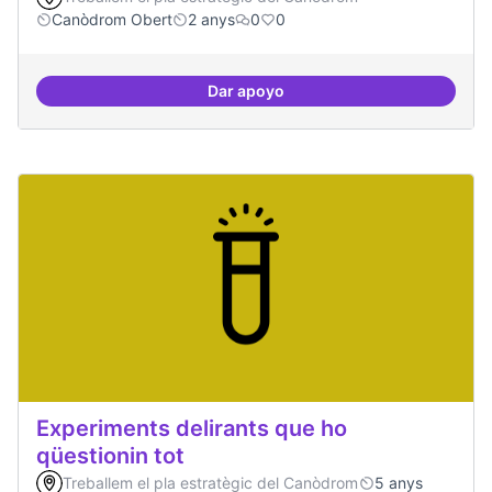
Canòdrom Obert
2 anys
0
0
Dar apoyo
Productes finalitzats i replicable
Experiments delirants que ho
qüestionin tot
Treballem el pla estratègic del Canòdrom
5 anys