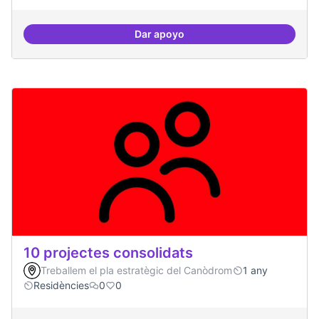
Dar apoyo
Formacions en la conscienciació d
10 projectes consolidats
Treballem el pla estratègic del Canòdrom
1 any
Residències
0
0