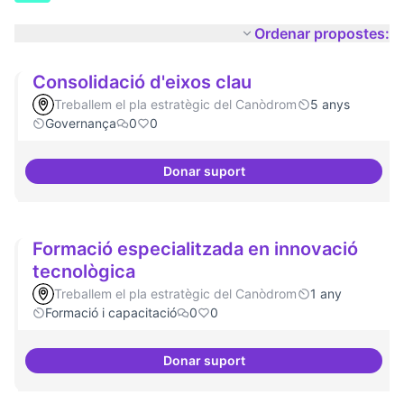
Ordenar propostes:
Consolidació d'eixos clau
Treballem el pla estratègic del Canòdrom
5 anys
Governança
0
0
Donar suport
Consolidació d'eixos clau
Formació especialitzada en innovació
tecnològica
Treballem el pla estratègic del Canòdrom
1 any
Formació i capacitació
0
0
Donar suport
Formació especialitzada en inno