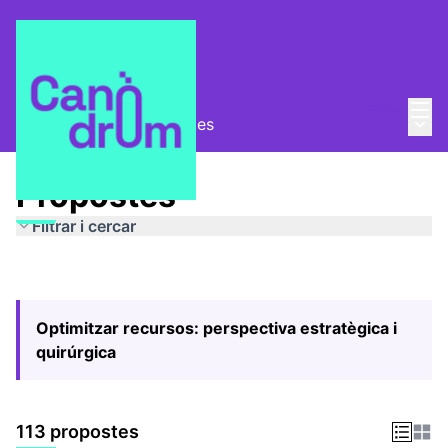
Menú
Entra
Menú 
Pla Estratègic
/
Propostes
Propostes
Filtrar i cercar
Optimitzar recursos: perspectiva estratègica i
quirúrgica
113 propostes