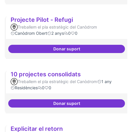
Projecte Pilot - Refugi
Treballem el pla estratègic del Canòdrom
Canòdrom Obert
2 anys
0
0
Donar suport
Projecte Pilot - Refugi
10 projectes consolidats
Treballem el pla estratègic del Canòdrom
1 any
Residències
0
0
Donar suport
10 projectes consolidats
Explicitar el retorn