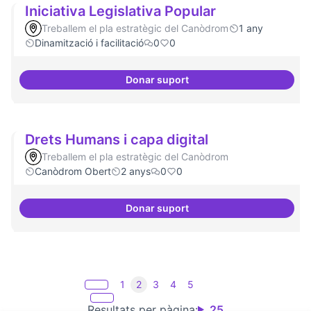
Iniciativa Legislativa Popular
Treballem el pla estratègic del Canòdrom
1 any
Dinamització i facilitació
0
0
Donar suport
Iniciativa Legislativa Popular
Drets Humans i capa digital
Treballem el pla estratègic del Canòdrom
Canòdrom Obert
2 anys
0
0
Donar suport
Drets Humans i capa digital
1
2
3
4
5
Resultats per pàgina:
25