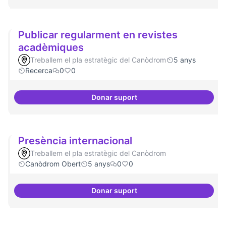
Publicar regularment en revistes
acadèmiques
Treballem el pla estratègic del Canòdrom
5 anys
Recerca
0
0
Donar suport
Publicar regularment en revist
Presència internacional
Treballem el pla estratègic del Canòdrom
Canòdrom Obert
5 anys
0
0
Donar suport
Presència internacional