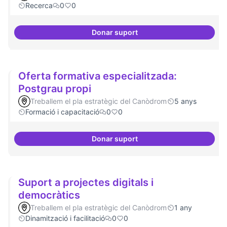
Recerca
0
0
Donar suport
Pilot guifinet com infraestructur
Oferta formativa especialitzada:
Postgrau propi
Treballem el pla estratègic del Canòdrom
5 anys
Formació i capacitació
0
0
Donar suport
Oferta formativa especialitzada:
Suport a projectes digitals i
democràtics
Treballem el pla estratègic del Canòdrom
1 any
Dinamització i facilitació
0
0