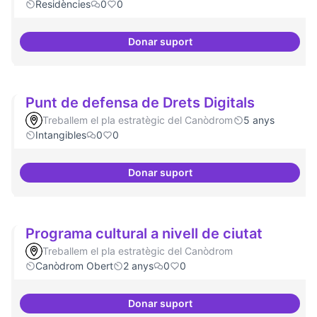
Residències
0
0
Donar suport
20 projectes residents
Punt de defensa de Drets Digitals
Treballem el pla estratègic del Canòdrom
5 anys
Intangibles
0
0
Donar suport
Punt de defensa de Drets Digital
Programa cultural a nivell de ciutat
Treballem el pla estratègic del Canòdrom
Canòdrom Obert
2 anys
0
0
Donar suport
Programa cultural a nivell de ciu