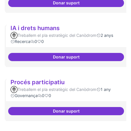
Donar suport
Definició del currículum del pos
IA i drets humans
Treballem el pla estratègic del Canòdrom
2 anys
Recerca
0
0
Donar suport
IA i drets humans
Procés participatiu
Treballem el pla estratègic del Canòdrom
1 any
Governança
0
0
Donar suport
Procés participatiu