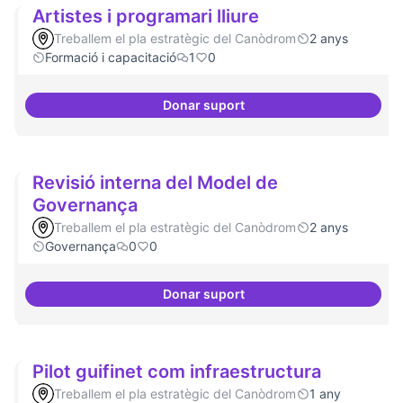
Artistes i programari lliure
Treballem el pla estratègic del Canòdrom
2 anys
Formació i capacitació
1
0
Donar suport
Artistes i programari lliure
Revisió interna del Model de
Governança
Treballem el pla estratègic del Canòdrom
2 anys
Governança
0
0
Donar suport
Revisió interna del Model de Go
Pilot guifinet com infraestructura
Treballem el pla estratègic del Canòdrom
1 any