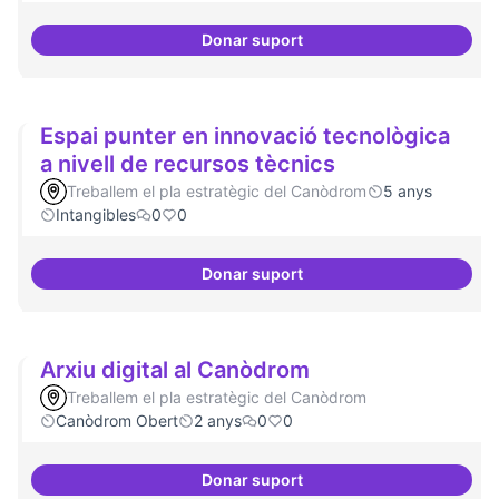
Donar suport
Suport a projectes digitals i dem
Espai punter en innovació tecnològica
a nivell de recursos tècnics
Treballem el pla estratègic del Canòdrom
5 anys
Intangibles
0
0
Donar suport
Espai punter en innovació tecnol
Arxiu digital al Canòdrom
Treballem el pla estratègic del Canòdrom
Canòdrom Obert
2 anys
0
0
Donar suport
Arxiu digital al Canòdrom