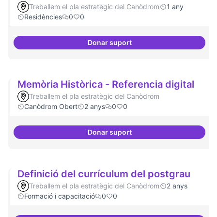
Treballem el pla estratègic del Canòdrom
1 any
Residències
0
0
Donar suport
Explicitar el retorn
Memòria Històrica - Referencia digital
Treballem el pla estratègic del Canòdrom
Canòdrom Obert
2 anys
0
0
Donar suport
Memòria Històrica - Referencia d
Definició del currículum del postgrau
Treballem el pla estratègic del Canòdrom
2 anys
Formació i capacitació
0
0