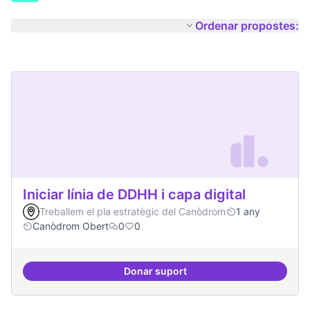
Ordenar propostes:
Iniciar línia de DDHH i capa digital
Treballem el pla estratègic del Canòdrom
1 any
Canòdrom Obert
0
0
Donar suport
Iniciar línia de DDHH i capa digita