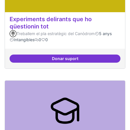
Experiments delirants que ho
qüestionin tot
Treballem el pla estratègic del Canòdrom
5 anys
Intangibles
0
0
Donar suport
Experiments delirants que ho qüe