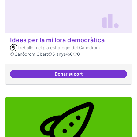
Idees per la millora democràtica
Treballem el pla estratègic del Canòdrom
Canòdrom Obert
5 anys
0
0
Donar suport
Idees per la millora democràtica