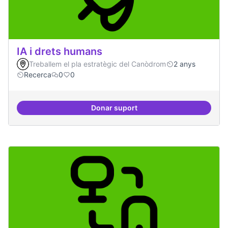
IA i drets humans
Treballem el pla estratègic del Canòdrom
2 anys
Recerca
0
0
Donar suport
IA i drets humans