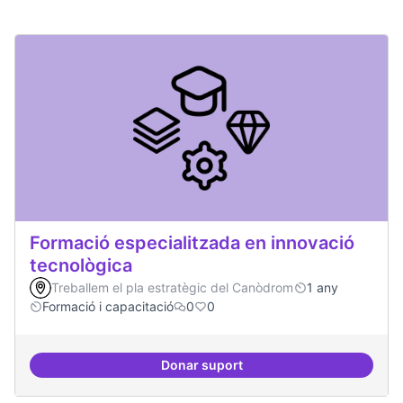
Formació especialitzada en innovació
tecnològica
Treballem el pla estratègic del Canòdrom
1 any
Formació i capacitació
0
0
Donar suport
Formació especialitzada en inno