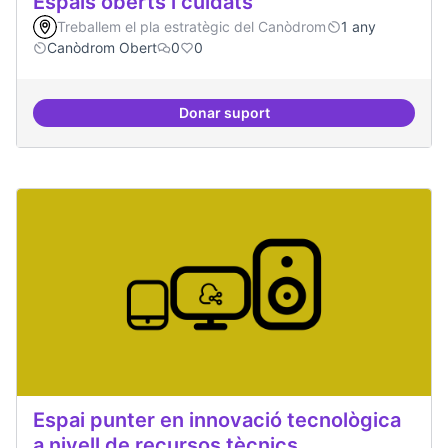
Espais oberts i cuidats
Treballem el pla estratègic del Canòdrom
1 any
Canòdrom Obert
0
0
Donar suport
Espais oberts i cuidats
Espai punter en innovació tecnològica
a nivell de recursos tècnics