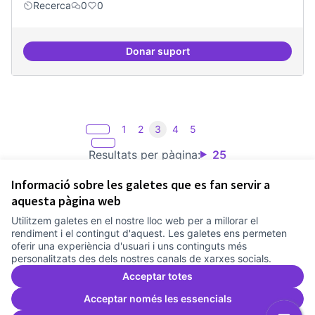
Recerca
0
0
Donar suport
Espai on fer masterclass
1
2
3
4
5
Resultats per pàgina:
25
Informació sobre les galetes que es fan servir a
aquesta pàgina web
Utilitzem galetes en el nostre lloc web per a millorar el
Termes i condicions d'ús
rendiment i el contingut d'aquest. Les galetes ens permeten
Configuració de les galetes
oferir una experiència d'usuari i uns continguts més
Comunitat Canòdrom a Facebook
(Link externo)
Comunitat Canòdrom a Instagram
(Link externo)
Comunitat Canòdrom a YouTube
(Link externo)
Català
personalitzats des dels nostres canals de xarxes socials.
Triar la llengua
Elegir el idioma
Choose language
Acceptar totes
Acceptar només les essencials