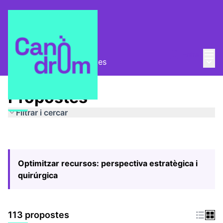
Menú
Entra
Menú 
Pla Estratègic
/
Propostes
Propostes
Filtrar i cercar
Optimitzar recursos: perspectiva estratègica i
quirúrgica
113 propostes