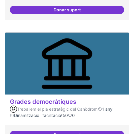
Donar suport
Grades Obertes
Grades democràtiques
Treballem el pla estratègic del Canòdrom
1 any
Dinamització i facilitació
0
0