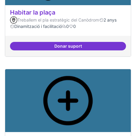
Habitar la plaça
Treballem el pla estratègic del Canòdrom
2 anys
Dinamització i facilitació
0
0
Donar suport
Habitar la plaça