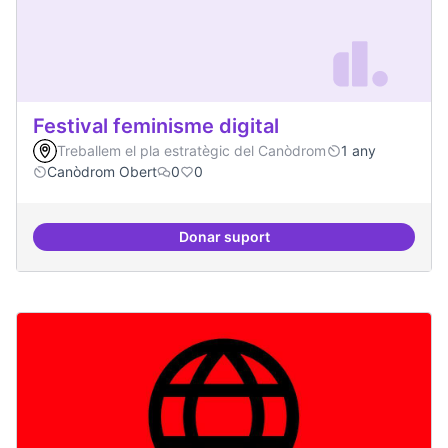
Festival feminisme digital
Treballem el pla estratègic del Canòdrom
1 any
Canòdrom Obert
0
0
Donar suport
Festival feminisme digital