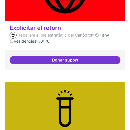
Explicitar el retorn
Treballem el pla estratègic del Canòdrom
1 any
Residències
0
0
Donar suport
Explicitar el retorn