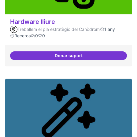
Hardware lliure
Treballem el pla estratègic del Canòdrom
1 any
Recerca
0
0
Donar suport
Hardware lliure