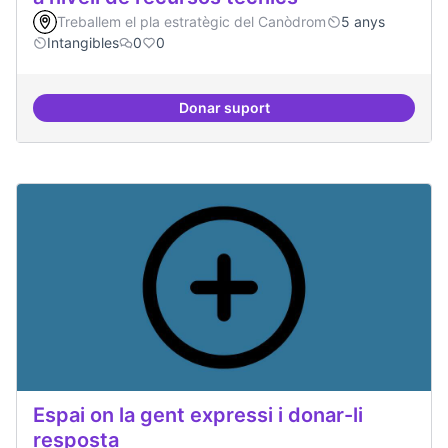
Treballem el pla estratègic del Canòdrom
5 anys
Intangibles
0
0
Donar suport
Espai punter en innovació tecnolò
Espai on la gent expressi i donar-li
resposta