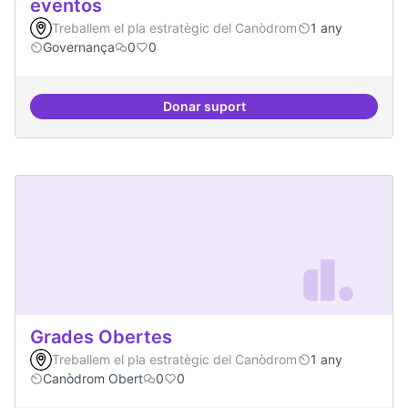
eventos
Treballem el pla estratègic del Canòdrom
1 any
Governança
0
0
Donar suport
Grupos de trabajo para impulsar
Grades Obertes
Treballem el pla estratègic del Canòdrom
1 any
Canòdrom Obert
0
0