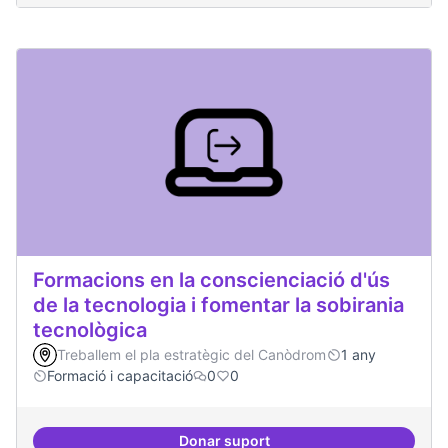
Formacions en la conscienciació d'ús
de la tecnologia i fomentar la sobirania
tecnològica
Treballem el pla estratègic del Canòdrom
1 any
Formació i capacitació
0
0
Donar suport
Formacions en la conscienciació d