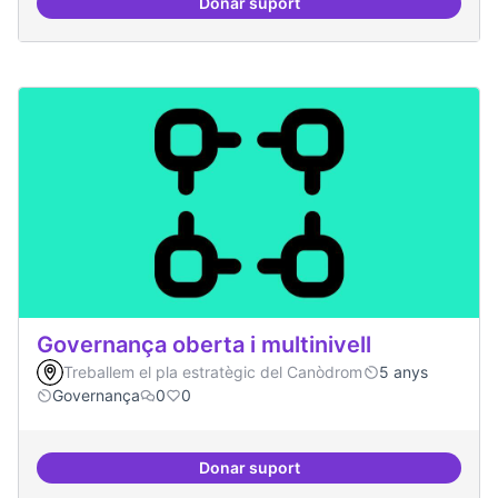
Donar suport
Grades democràtiques
Governança oberta i multinivell
Treballem el pla estratègic del Canòdrom
5 anys
Governança
0
0
Donar suport
Governança oberta i multinivell