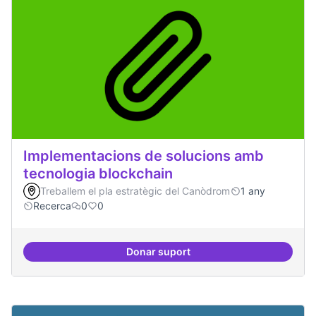
Implementacions de solucions amb
tecnologia blockchain
Treballem el pla estratègic del Canòdrom
1 any
Recerca
0
0
Donar suport
Implementacions de solucions a