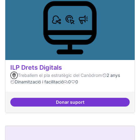
ILP Drets Digitals
Treballem el pla estratègic del Canòdrom
2 anys
Dinamització i facilitació
0
0
Donar suport
ILP Drets Digitals