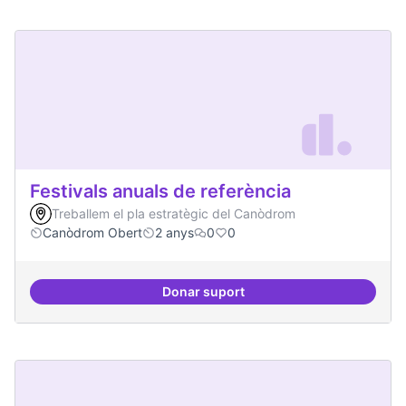
Festivals anuals de referència
Treballem el pla estratègic del Canòdrom
Canòdrom Obert
2 anys
0
0
Donar suport
Festivals anuals de referència