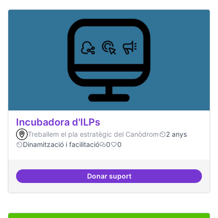
Incubadora d'ILPs
Treballem el pla estratègic del Canòdrom
2 anys
Dinamització i facilitació
0
0
Donar suport
Incubadora d'ILPs