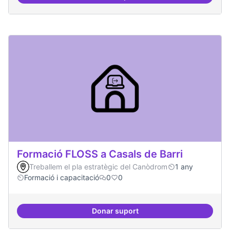
Formació FLOSS a Casals de Barri
Treballem el pla estratègic del Canòdrom
1 any
Formació i capacitació
0
0
Donar suport
Formació FLOSS a Casals de Barr