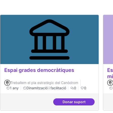
Espai grades democràtiques
Es
mi
Treballem el pla estratègic del Canòdrom
1 any
Dinamització i facilitació
0
0
Donar suport
Espai grades democrà