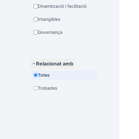
Dinamització i facilitació
Intangibles
Governança
Relacionat amb
Totes
Trobades