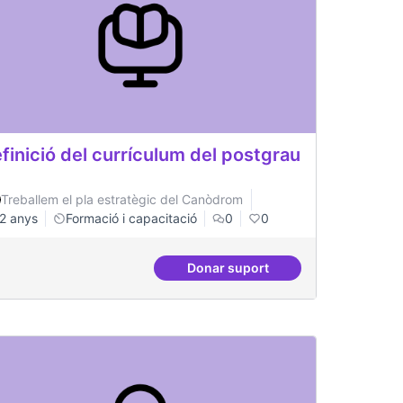
finició del currículum del postgrau
Treballem el pla estratègic del Canòdrom
2 anys
Formació i capacitació
0
0
Donar suport
inistració pública
Definició del currículum del