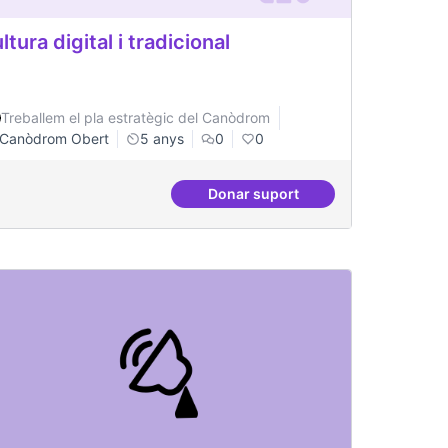
ltura digital i tradicional
Treballem el pla estratègic del Canòdrom
Canòdrom Obert
5 anys
0
0
Donar suport
Cultura digital i tradicional