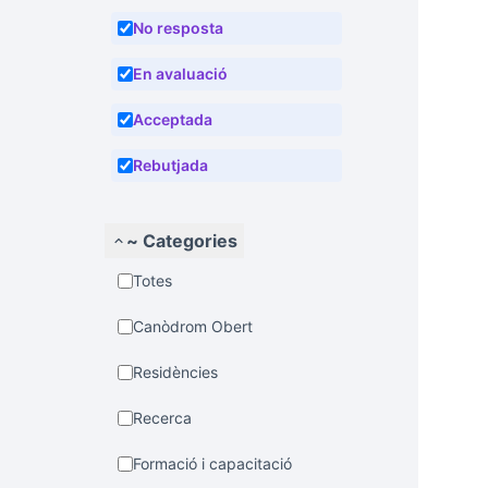
No resposta
En avaluació
Acceptada
Rebutjada
~ Categories
Totes
Canòdrom Obert
Residències
Recerca
Formació i capacitació