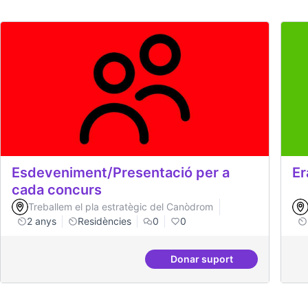
Esdeveniment/Presentació per a
E
cada concurs
Treballem el pla estratègic del Canòdrom
2 anys
Residències
0
0
Donar suport
Esdeveniment/Presenta