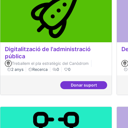
Digitalització de l'administració
De
pública
Treballem el pla estratègic del Canòdrom
2 anys
Recerca
0
0
Donar suport
Digitalització de l'adm