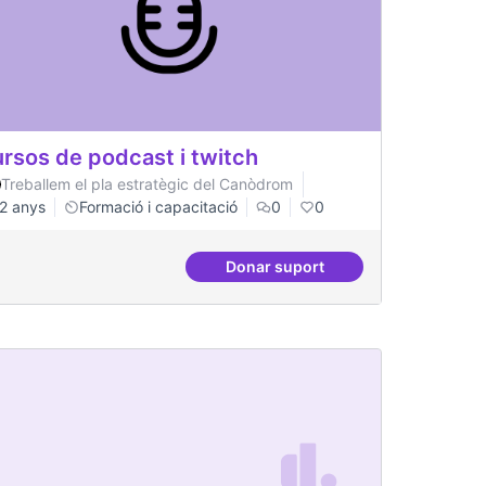
rsos de podcast i twitch
Treballem el pla estratègic del Canòdrom
2 anys
Formació i capacitació
0
0
Donar suport
Cursos de podcast i twitch