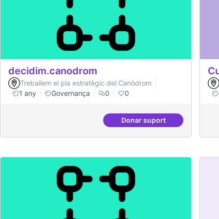
decidim.canodrom
Cu
Treballem el pla estratègic del Canòdrom
1 any
Governança
0
0
Donar suport
decidim.canodrom