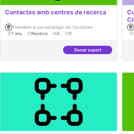
Contactes amb centres de recerca
Co
Ci
Treballem el pla estratègic del Canòdrom
1 any
Recerca
0
0
Donar suport
Contactes amb centres