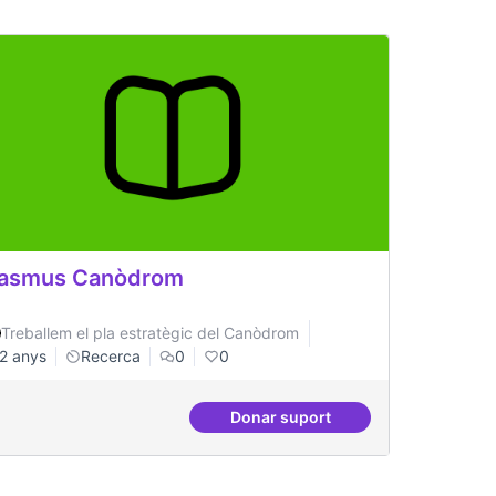
rasmus Canòdrom
Treballem el pla estratègic del Canòdrom
2 anys
Recerca
0
0
Donar suport
ció per a cada concurs
Erasmus Canòdrom