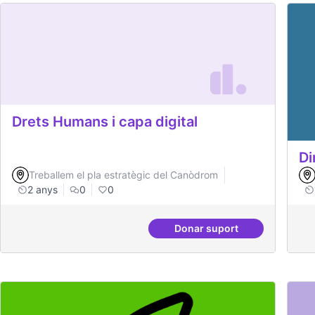
Drets Humans i capa digital
Di
Treballem el pla estratègic del Canòdrom
2 anys
0
0
Donar suport
Drets Humans i capa di