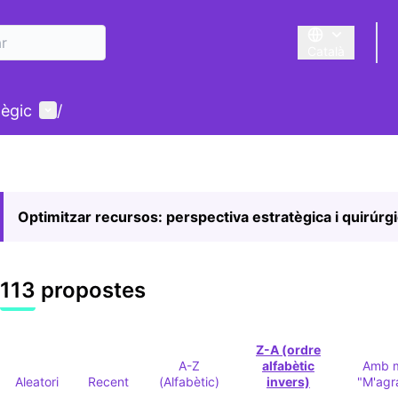
Català
Triar la llengua
Menú d'usuari
tègic
/
Optimitzar recursos: perspectiva estratègica i quirúrg
113 propostes
Z-A (ordre
A-Z
alfabètic
Amb 
Aleatori
Recent
(Alfabètic)
invers)
"M'agr