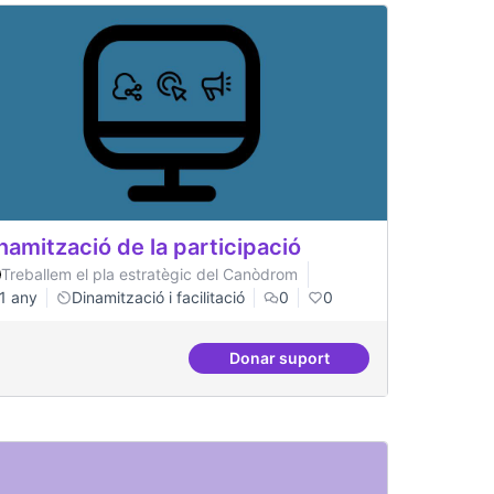
namització de la participació
Treballem el pla estratègic del Canòdrom
1 any
Dinamització i facilitació
0
0
Donar suport
gital
Dinamització de la participac