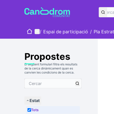
Inici
Menú principal
/
Espai de participació
/
Pla Estra
Propostes
El següent formulari filtra els resultats
de la cerca dinàmicament quan es
canvien les condicions de la cerca.
Estat
Tots