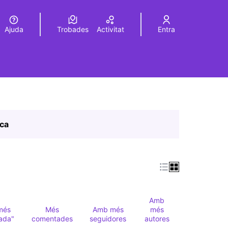
Ajuda
Trobades
Activitat
Entra
Elegir el idioma
Choose language
ica
Amb
més
Més
Amb més
més
ada"
comentades
seguidores
autores