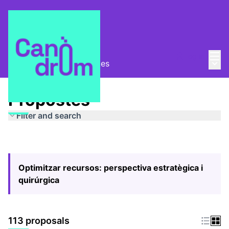
Mai
Log in
Main
Pla Estratègic
/
Propostes
Propostes
Filter and search
Optimitzar recursos: perspectiva estratègica i
quirúrgica
113 proposals