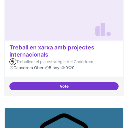
Treball en xarxa amb projectes
internacionals
Treballem el pla estratègic del Canòdrom
Canòdrom Obert
5 anys
0
0
Vote
Treball en xarxa amb projectes i