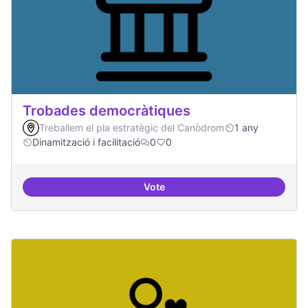
Trobades democràtiques
Treballem el pla estratègic del Canòdrom
1 any
Dinamització i facilitació
0
0
Vote
Trobades democràtiques