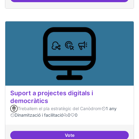
Suport a projectes digitals i dem
Suport a projectes digitals i
democràtics
Treballem el pla estratègic del Canòdrom
1 any
Dinamització i facilitació
0
0
Vote
Suport a projectes digitals i dem