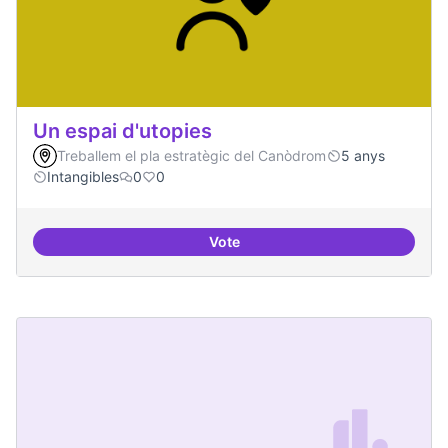
Un espai d'utopies
Treballem el pla estratègic del Canòdrom
5 anys
Intangibles
0
0
Vote
Un espai d'utopies