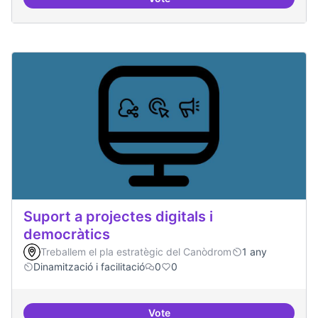
Servei estable de migració al FL
Suport a projectes digitals i
democràtics
Treballem el pla estratègic del Canòdrom
1 any
Dinamització i facilitació
0
0
Vote