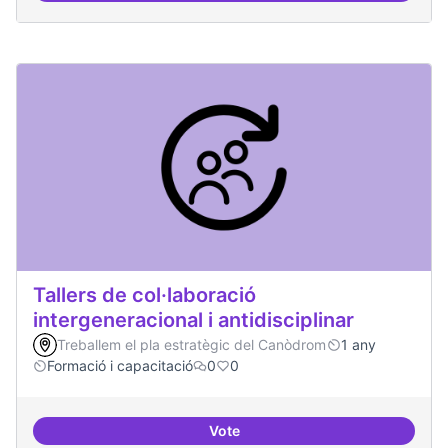
Tallers de col·laboració
intergeneracional i antidisciplinar
Treballem el pla estratègic del Canòdrom
1 any
Formació i capacitació
0
0
Vote
Tallers de col·laboració intergene