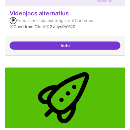
Videojocs alternatius
Treballem el pla estratègic del Canòdrom
Canòdrom Obert
2 anys
0
0
Vote
Videojocs alternatius