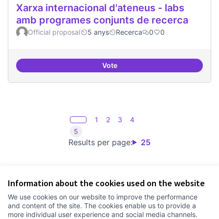
Xarxa internacional d'ateneus - labs
amb programes conjunts de recerca
Official proposal
5 anys
Recerca
0
0
Vote
Xarxa internacional d'ateneus -
1
2
3
4
5
Results per page:
25
Information about the cookies used on the website
Terms of Service
We use cookies on our website to improve the performance
Cookie settings
and content of the site. The cookies enable us to provide a
Comunitat Canòdrom at Facebook
(External link)
Comunitat Canòdrom at Instagram
(External link)
Comunitat Canòdrom at YouTube
(External link)
English
more individual user experience and social media channels.
Triar la llengua
Elegir el idioma
Choose language