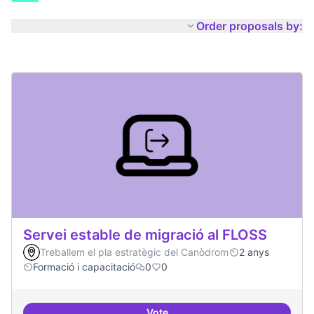
Order proposals by:
Servei estable de migració al FLOSS
Treballem el pla estratègic del Canòdrom
2 anys
Formació i capacitació
0
0
Vote