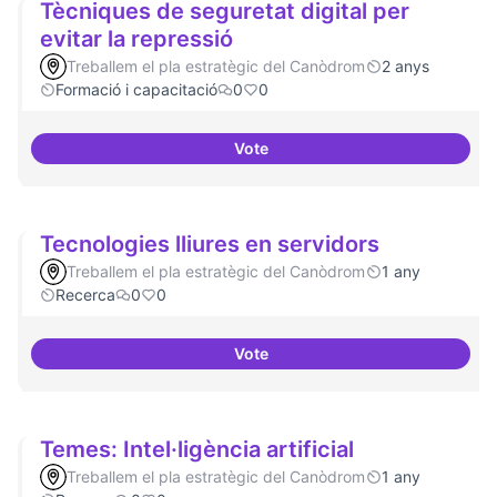
Tècniques de seguretat digital per
evitar la repressió
Treballem el pla estratègic del Canòdrom
2 anys
Formació i capacitació
0
0
Vote
Tècniques de seguretat digital pe
Tecnologies lliures en servidors
Treballem el pla estratègic del Canòdrom
1 any
Recerca
0
0
Vote
Tecnologies lliures en servidors
Temes: Intel·ligència artificial
Treballem el pla estratègic del Canòdrom
1 any