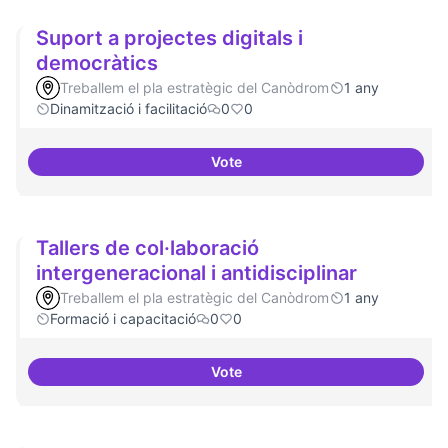
Suport a projectes digitals i
democràtics
Treballem el pla estratègic del Canòdrom
1 any
Dinamització i facilitació
0
0
Vote
Suport a projectes digitals i dem
Tallers de col·laboració
intergeneracional i antidisciplinar
Treballem el pla estratègic del Canòdrom
1 any
Formació i capacitació
0
0
Vote
Tallers de col·laboració intergene