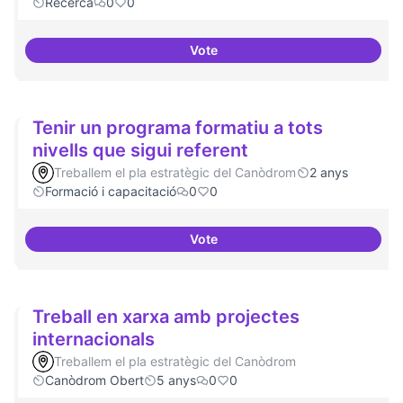
Recerca
0
0
Vote
Temes: Intel·ligència artificial
Tenir un programa formatiu a tots
nivells que sigui referent
Treballem el pla estratègic del Canòdrom
2 anys
Formació i capacitació
0
0
Vote
Tenir un programa formatiu a tots
Treball en xarxa amb projectes
internacionals
Treballem el pla estratègic del Canòdrom
Canòdrom Obert
5 anys
0
0