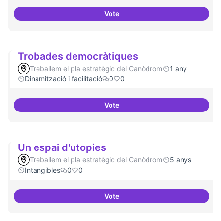
Vote
Treball en xarxa amb projectes i
Trobades democràtiques
Treballem el pla estratègic del Canòdrom
1 any
Dinamització i facilitació
0
0
Vote
Trobades democràtiques
Un espai d'utopies
Treballem el pla estratègic del Canòdrom
5 anys
Intangibles
0
0
Vote
Un espai d'utopies