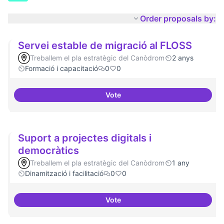
Order proposals by:
Servei estable de migració al FLOSS
Treballem el pla estratègic del Canòdrom
2 anys
Formació i capacitació
0
0
Vote
Servei estable de migració al FL
Suport a projectes digitals i
democràtics
Treballem el pla estratègic del Canòdrom
1 any
Dinamització i facilitació
0
0
Vote
Suport a projectes digitals i dem