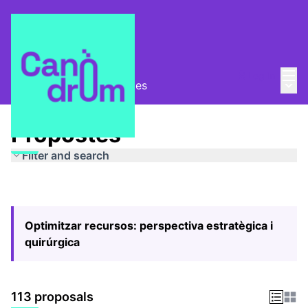
Mai
Log in
Main
Pla Estratègic
/
Propostes
Propostes
Filter and search
Optimitzar recursos: perspectiva estratègica i
quirúrgica
113 proposals