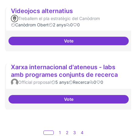
Videojocs alternatius
Treballem el pla estratègic del Canòdrom
Canòdrom Obert
2 anys
0
0
Vote
Videojocs alternatius
Xarxa internacional d'ateneus - labs
amb programes conjunts de recerca
Official proposal
5 anys
Recerca
0
0
Vote
Xarxa internacional d'ateneus -
1
2
3
4