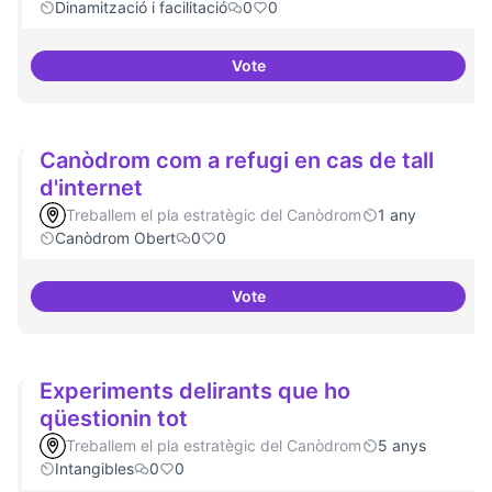
Dinamització i facilitació
0
0
Vote
Trobades democràtiques
Canòdrom com a refugi en cas de tall
d'internet
Treballem el pla estratègic del Canòdrom
1 any
Canòdrom Obert
0
0
Vote
Canòdrom com a refugi en cas de 
Experiments delirants que ho
qüestionin tot
Treballem el pla estratègic del Canòdrom
5 anys
Intangibles
0
0