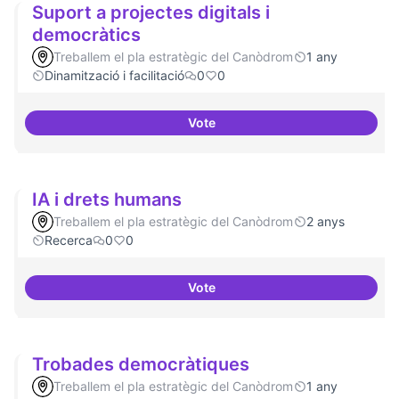
Suport a projectes digitals i
democràtics
Treballem el pla estratègic del Canòdrom
1 any
Dinamització i facilitació
0
0
Vote
Suport a projectes digitals i dem
IA i drets humans
Treballem el pla estratègic del Canòdrom
2 anys
Recerca
0
0
Vote
IA i drets humans
Trobades democràtiques
Treballem el pla estratègic del Canòdrom
1 any