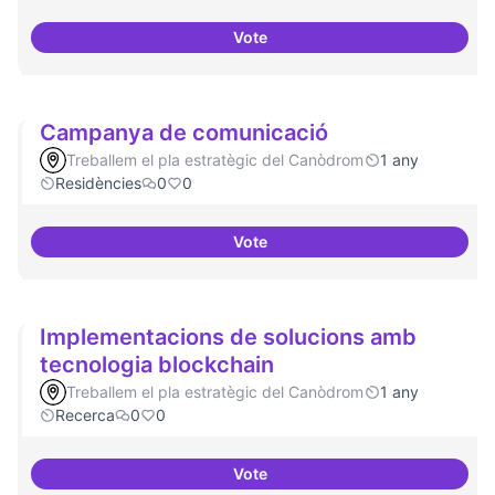
Vote
Drets Humans i capa digital
Campanya de comunicació
Treballem el pla estratègic del Canòdrom
1 any
Residències
0
0
Vote
Campanya de comunicació
Implementacions de solucions amb
tecnologia blockchain
Treballem el pla estratègic del Canòdrom
1 any
Recerca
0
0
Vote
Implementacions de solucions a