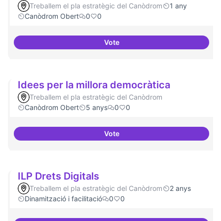
Treballem el pla estratègic del Canòdrom
1 any
Canòdrom Obert
0
0
Vote
Espais oberts i cuidats
Idees per la millora democràtica
Treballem el pla estratègic del Canòdrom
Canòdrom Obert
5 anys
0
0
Vote
Idees per la millora democràtica
ILP Drets Digitals
Treballem el pla estratègic del Canòdrom
2 anys
Dinamització i facilitació
0
0