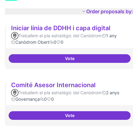
Order proposals by:
Iniciar línia de DDHH i capa digital
Treballem el pla estratègic del Canòdrom
1 any
Canòdrom Obert
0
0
Vote
Iniciar línia de DDHH i capa digita
Comité Asesor Internacional
Treballem el pla estratègic del Canòdrom
2 anys
Governança
0
0
Vote
Comité Asesor Internacional