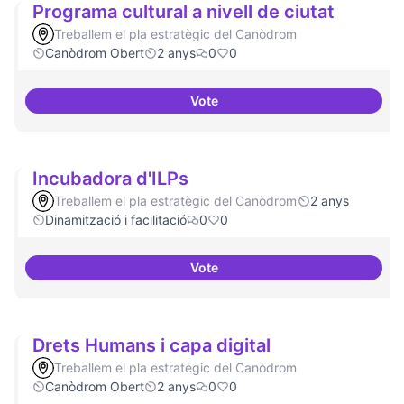
Programa cultural a nivell de ciutat
Treballem el pla estratègic del Canòdrom
Canòdrom Obert
2 anys
0
0
Vote
Programa cultural a nivell de ciu
Incubadora d'ILPs
Treballem el pla estratègic del Canòdrom
2 anys
Dinamització i facilitació
0
0
Vote
Incubadora d'ILPs
Drets Humans i capa digital
Treballem el pla estratègic del Canòdrom
Canòdrom Obert
2 anys
0
0