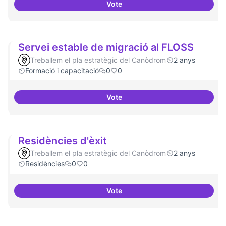
Vote
ILP Drets Digitals
Servei estable de migració al FLOSS
Treballem el pla estratègic del Canòdrom
2 anys
Formació i capacitació
0
0
Vote
Servei estable de migració al FL
Residències d'èxit
Treballem el pla estratègic del Canòdrom
2 anys
Residències
0
0
Vote
Residències d'èxit