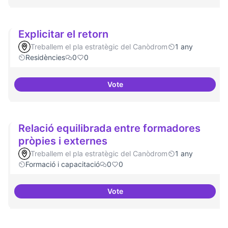
Explicitar el retorn
Treballem el pla estratègic del Canòdrom
1 any
Residències
0
0
Vote
Explicitar el retorn
Relació equilibrada entre formadores
pròpies i externes
Treballem el pla estratègic del Canòdrom
1 any
Formació i capacitació
0
0
Vote
Relació equilibrada entre formad