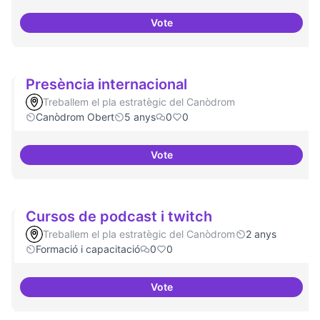
Vote
Experiments delirants que ho qüe
Presència internacional
Treballem el pla estratègic del Canòdrom
Canòdrom Obert
5 anys
0
0
Vote
Presència internacional
Cursos de podcast i twitch
Treballem el pla estratègic del Canòdrom
2 anys
Formació i capacitació
0
0
Vote
Cursos de podcast i twitch