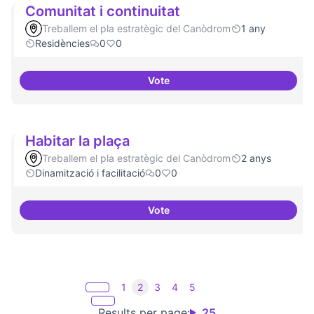
Comunitat i continuitat
Treballem el pla estratègic del Canòdrom
1 any
Residències
0
0
Vote
Comunitat i continuitat
Habitar la plaça
Treballem el pla estratègic del Canòdrom
2 anys
Dinamització i facilitació
0
0
Vote
Habitar la plaça
1
2
3
4
5
Results per page:
25