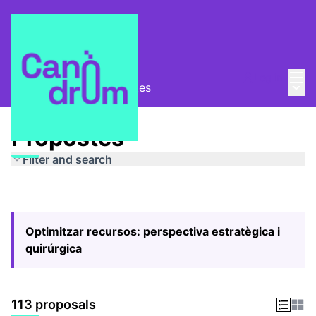
Mai
Log in
Main
Pla Estratègic
/
Propostes
Propostes
Filter and search
Optimitzar recursos: perspectiva estratègica i
quirúrgica
113 proposals