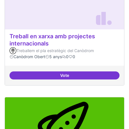
Treball en xarxa amb projectes
internacionals
Treballem el pla estratègic del Canòdrom
Canòdrom Obert
5 anys
0
0
Vote
Treball en xarxa amb projectes i