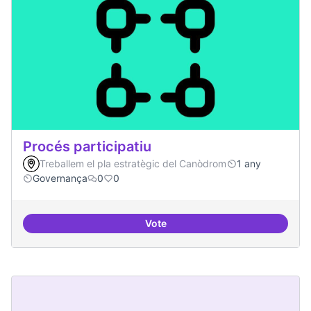
Procés participatiu
Treballem el pla estratègic del Canòdrom
1 any
Governança
0
0
Vote
Procés participatiu