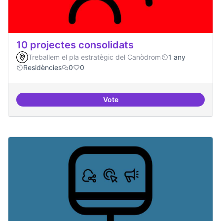
10 projectes consolidats
Treballem el pla estratègic del Canòdrom
1 any
Residències
0
0
Vote
10 projectes consolidats