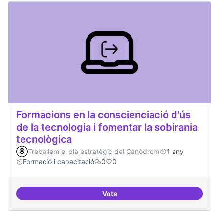
Formacions en la conscienciació d'ús
de la tecnologia i fomentar la sobirania
tecnològica
Treballem el pla estratègic del Canòdrom
1 any
Formació i capacitació
0
0
Vote
Formacions en la conscienciació d