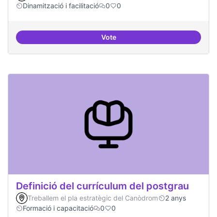
Dinamització i facilitació
0
0
Vote
Habitar la plaça
Definició del currículum del postgrau
Treballem el pla estratègic del Canòdrom
2 anys
Formació i capacitació
0
0