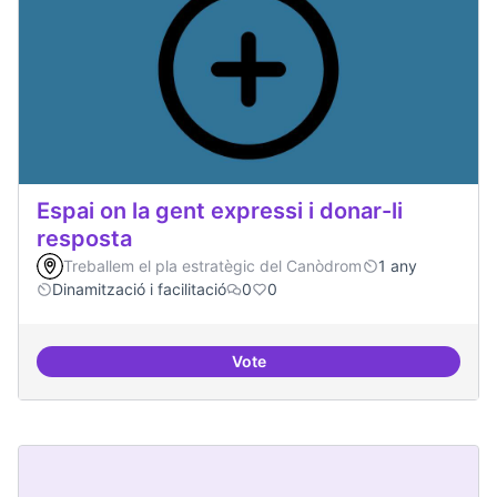
Espai on la gent expressi i donar-li
resposta
Treballem el pla estratègic del Canòdrom
1 any
Dinamització i facilitació
0
0
Vote
Espai on la gent expressi i donar