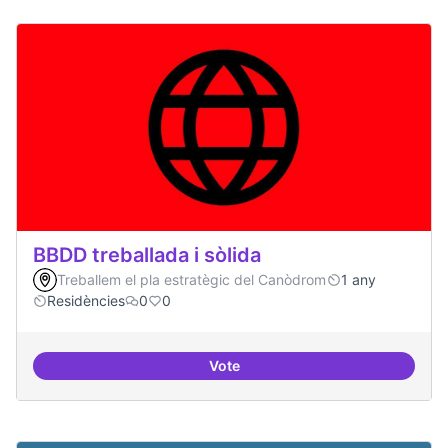
BBDD treballada i sòlida
Treballem el pla estratègic del Canòdrom
1 any
Residències
0
0
Vote
BBDD treballada i sòlida