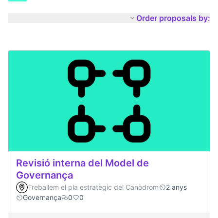
Order proposals by:
Revisió interna del Model de
Governança
Treballem el pla estratègic del Canòdrom
2 anys
Governança
0
0