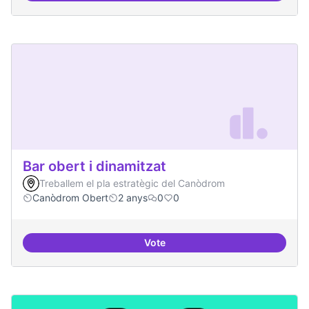
Bar obert i dinamitzat
Treballem el pla estratègic del Canòdrom
Canòdrom Obert
2 anys
0
0
Vote
Bar obert i dinamitzat