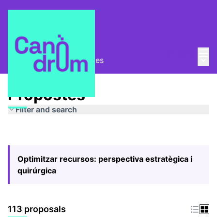
Mai
Log in
Main
Pla Estratègic
/
Propostes
Propostes
Filter and search
Optimitzar recursos: perspectiva estratègica i
quirúrgica
113 proposals