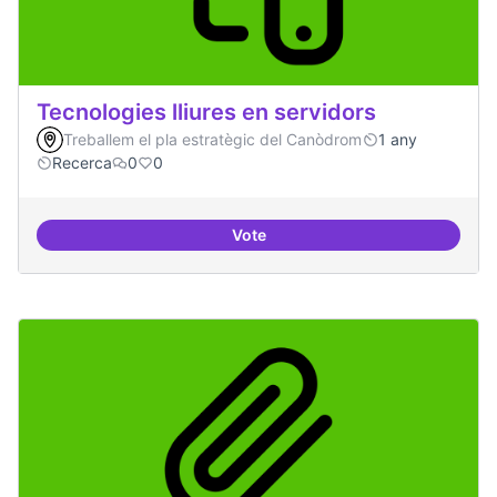
Tecnologies lliures en servidors
Treballem el pla estratègic del Canòdrom
1 any
Recerca
0
0
Vote
Tecnologies lliures en servidors