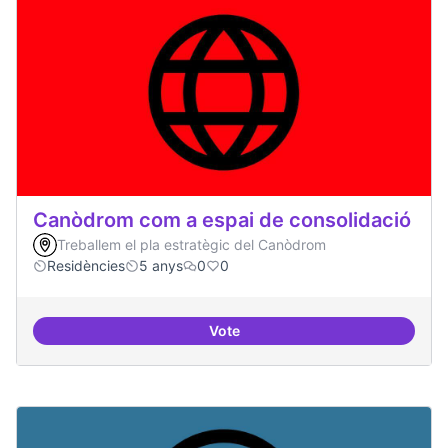
Canòdrom com a espai de consolidació
Treballem el pla estratègic del Canòdrom
Residències
5 anys
0
0
Vote
Canòdrom com a espai de consol