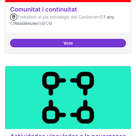
Comunitat i continuitat
Treballem el pla estratègic del Canòdrom
1 any
Residències
0
0
Vote
Comunitat i continuitat