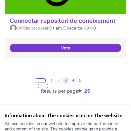
Connectar repositori de coneixement
Official proposal
1 any
Recerca
0
0
Vote
Connectar repositori de coneix
1
2
3
4
5
Results per page:
25
Information about the cookies used on the website
Terms of Service
We use cookies on our website to improve the performance
Cookie settings
and content of the site. The cookies enable us to provide a
Comunitat Canòdrom at Facebook
(External link)
Comunitat Canòdrom at Instagram
(External link)
Comunitat Canòdrom at YouTube
(External link)