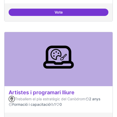
Vote
Definició del currículum del pos
Artistes i programari lliure
Treballem el pla estratègic del Canòdrom
2 anys
Formació i capacitació
1
0