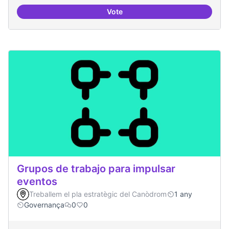
Vote
Revisió interna del Model de Go
Grupos de trabajo para impulsar
eventos
Treballem el pla estratègic del Canòdrom
1 any
Governança
0
0