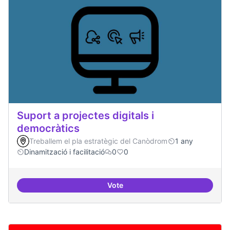
Suport a projectes digitals i
democràtics
Treballem el pla estratègic del Canòdrom
1 any
Dinamització i facilitació
0
0
Vote
Suport a projectes digitals i dem