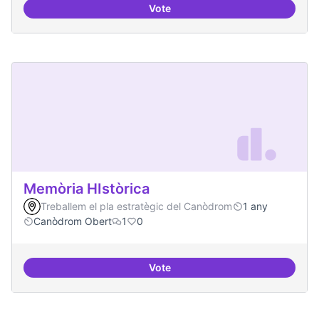
Vote
Beques de recerca per investiga
Memòria HIstòrica
Treballem el pla estratègic del Canòdrom
1 any
Canòdrom Obert
1
0
Vote
Memòria HIstòrica