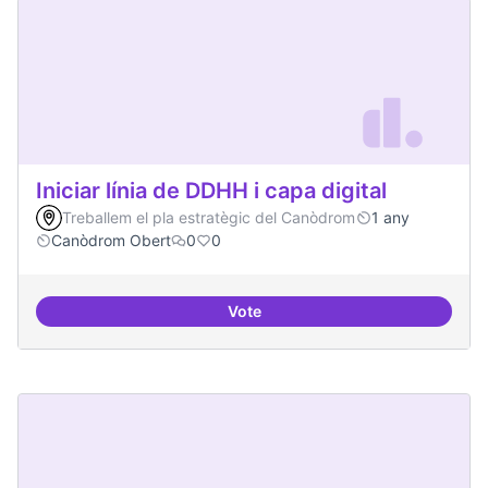
Iniciar línia de DDHH i capa digital
Treballem el pla estratègic del Canòdrom
1 any
Canòdrom Obert
0
0
Vote
Iniciar línia de DDHH i capa digita