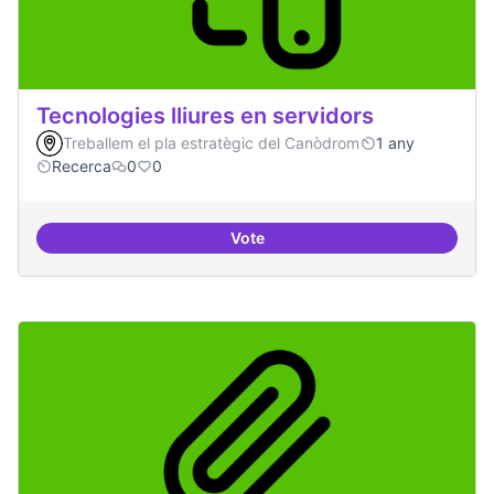
Tecnologies lliures en servidors
Treballem el pla estratègic del Canòdrom
1 any
Recerca
0
0
Vote
Tecnologies lliures en servidors