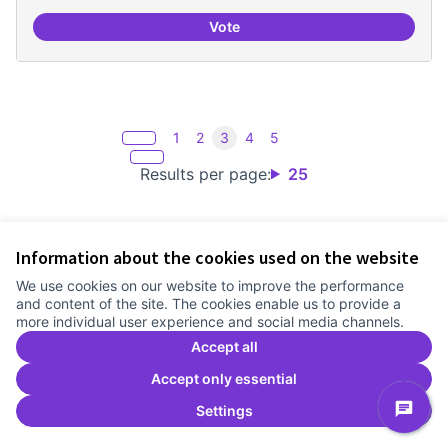
Vote
Incubadora d'ILPs
1
2
3
4
5
Results per page:
25
Information about the cookies used on the website
Terms of Service
We use cookies on our website to improve the performance
Cookie settings
and content of the site. The cookies enable us to provide a
Comunitat Canòdrom at Facebook
(External link)
Comunitat Canòdrom at Instagram
(External link)
Comunitat Canòdrom at YouTube
(External link)
English
more individual user experience and social media channels.
Triar la llengua
Elegir el idioma
Choose language
Accept all
Accept only essential
Settings
C
(E
(External link)
Website made with
free software
.
(External link)