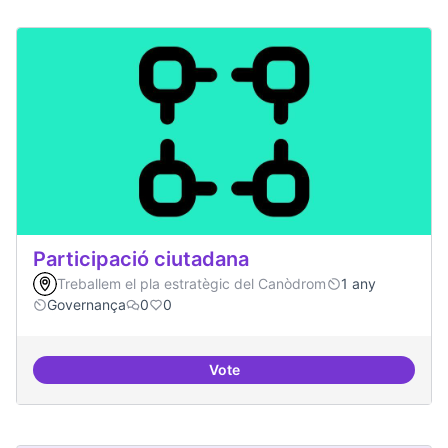
Participació ciutadana
Treballem el pla estratègic del Canòdrom
1 any
Governança
0
0
Vote
Participació ciutadana