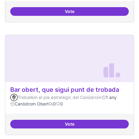
Vote
Repositori de coneixement
Bar obert, que sigui punt de trobada
Treballem el pla estratègic del Canòdrom
1 any
Canòdrom Obert
0
0
Vote
Bar obert, que sigui punt de trob