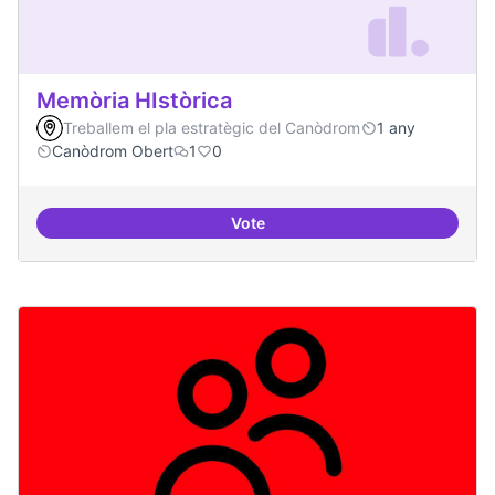
Memòria HIstòrica
Treballem el pla estratègic del Canòdrom
1 any
Canòdrom Obert
1
0
Vote
Memòria HIstòrica