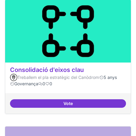
Consolidació d'eixos clau
Treballem el pla estratègic del Canòdrom
5 anys
Governança
0
0
Vote
Consolidació d'eixos clau