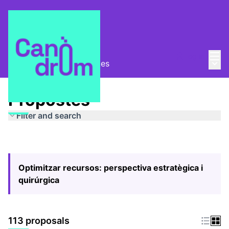
Mai
Log in
Main
Pla Estratègic
/
Propostes
Propostes
Filter and search
Optimitzar recursos: perspectiva estratègica i
quirúrgica
113 proposals