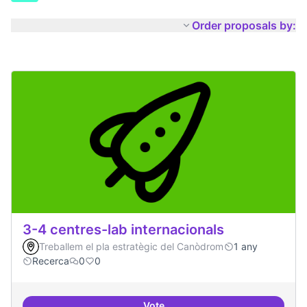
Order proposals by:
3-4 centres-lab internacionals
Treballem el pla estratègic del Canòdrom
1 any
Recerca
0
0
Vote