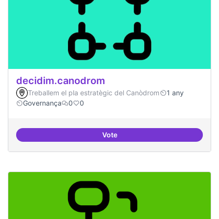
decidim.canodrom
Treballem el pla estratègic del Canòdrom
1 any
Governança
0
0
Vote
decidim.canodrom