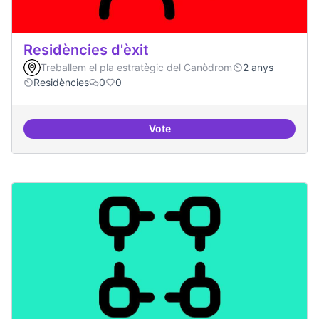
Residències d'èxit
Treballem el pla estratègic del Canòdrom
2 anys
Residències
0
0
Vote
Residències d'èxit