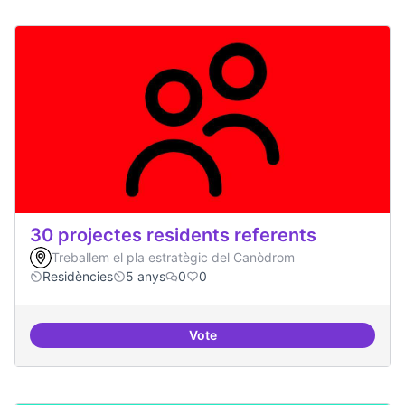
30 projectes residents referents
Treballem el pla estratègic del Canòdrom
Residències
5 anys
0
0
Vote
30 projectes residents referents