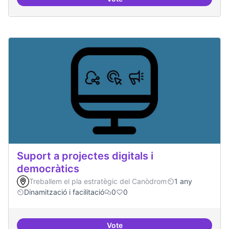
3-4 centres-lab internacionals
Suport a projectes digitals i
democràtics
Treballem el pla estratègic del Canòdrom
1 any
Dinamització i facilitació
0
0
Vote