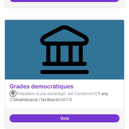
Suport a projectes digitals i dem
Grades democràtiques
Treballem el pla estratègic del Canòdrom
1 any
Dinamització i facilitació
0
0
Vote
Grades democràtiques