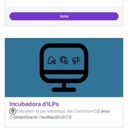
Vote
Festivals anuals de referència
Incubadora d'ILPs
Treballem el pla estratègic del Canòdrom
2 anys
Dinamització i facilitació
0
0