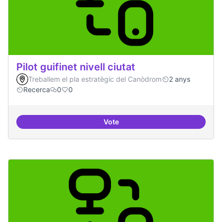
Pilot guifinet nivell ciutat
Treballem el pla estratègic del Canòdrom
2 anys
Recerca
0
0
Vote
Pilot guifinet nivell ciutat