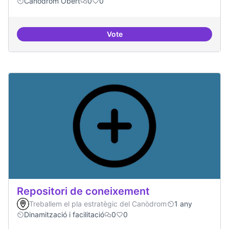
Canòdrom Obert
0
0
Vote
Festival feminisme digital
Repositori de coneixement
Treballem el pla estratègic del Canòdrom
1 any
Dinamització i facilitació
0
0