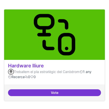
Hardware lliure
Treballem el pla estratègic del Canòdrom
1 any
Recerca
0
0
Vote
Hardware lliure