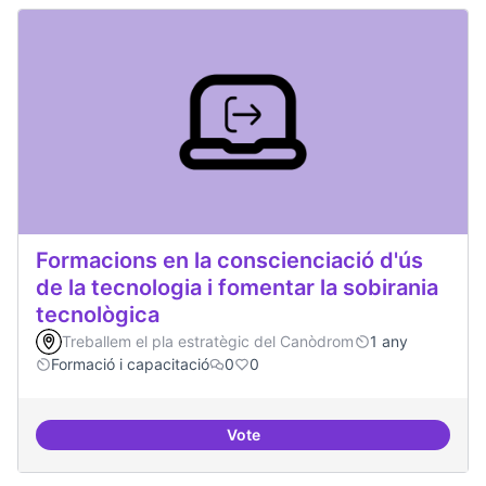
Formacions en la conscienciació d'ús
de la tecnologia i fomentar la sobirania
tecnològica
Treballem el pla estratègic del Canòdrom
1 any
Formació i capacitació
0
0
Vote
Formacions en la conscienciació d