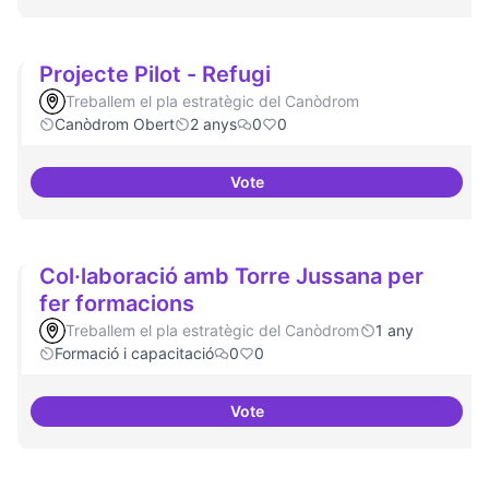
Projecte Pilot - Refugi
Treballem el pla estratègic del Canòdrom
Canòdrom Obert
2 anys
0
0
Vote
Projecte Pilot - Refugi
Col·laboració amb Torre Jussana per
fer formacions
Treballem el pla estratègic del Canòdrom
1 any
Formació i capacitació
0
0
Vote
Col·laboració amb Torre Jussana