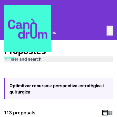
Mai
Log in
Main
Pla Estratègic
/
Propostes
Propostes
Filter and search
Optimitzar recursos: perspectiva estratègica i
quirúrgica
113 proposals