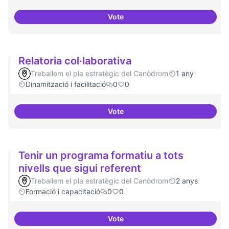
Vote
Oferta formativa especialitzada:
Relatoria col·laborativa
Treballem el pla estratègic del Canòdrom
1 any
Dinamització i facilitació
0
0
Vote
Relatoria col·laborativa
Tenir un programa formatiu a tots
nivells que sigui referent
Treballem el pla estratègic del Canòdrom
2 anys
Formació i capacitació
0
0
Vote
Tenir un programa formatiu a tots