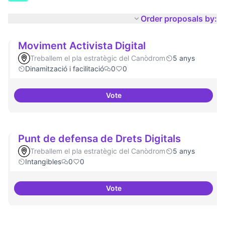
Order proposals by:
Moviment Activista Digital
Treballem el pla estratègic del Canòdrom
5 anys
Dinamització i facilitació
0
0
Vote
Moviment Activista Digital
Punt de defensa de Drets Digitals
Treballem el pla estratègic del Canòdrom
5 anys
Intangibles
0
0
Vote
Punt de defensa de Drets Digital