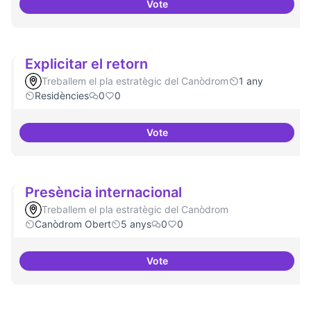
Vote
Suport a projectes digitals i dem
Explicitar el retorn
Treballem el pla estratègic del Canòdrom
1 any
Residències
0
0
Vote
Explicitar el retorn
Presència internacional
Treballem el pla estratègic del Canòdrom
Canòdrom Obert
5 anys
0
0
Vote
Presència internacional