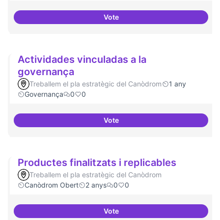
Vote
Projectes de recerca especialitz
Actividades vinculadas a la
governança
Treballem el pla estratègic del Canòdrom
1 any
Governança
0
0
Vote
Actividades vinculadas a la gov
Productes finalitzats i replicables
Treballem el pla estratègic del Canòdrom
Canòdrom Obert
2 anys
0
0
Vote
Productes finalitzats i replicable