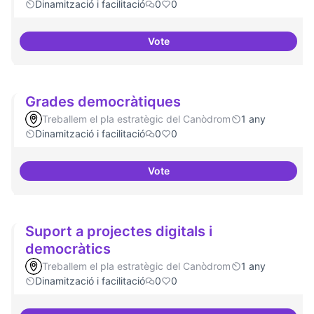
Dinamització i facilitació
0
0
Vote
Incubadora d'ILPs
Grades democràtiques
Treballem el pla estratègic del Canòdrom
1 any
Dinamització i facilitació
0
0
Vote
Grades democràtiques
Suport a projectes digitals i
democràtics
Treballem el pla estratègic del Canòdrom
1 any
Dinamització i facilitació
0
0