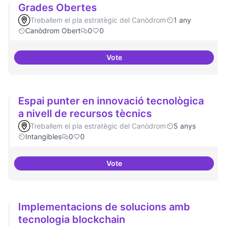
Grades Obertes
Treballem el pla estratègic del Canòdrom
1 any
Canòdrom Obert
0
0
Vote
Grades Obertes
Espai punter en innovació tecnològica
a nivell de recursos tècnics
Treballem el pla estratègic del Canòdrom
5 anys
Intangibles
0
0
Vote
Espai punter en innovació tecnol
Implementacions de solucions amb
tecnologia blockchain