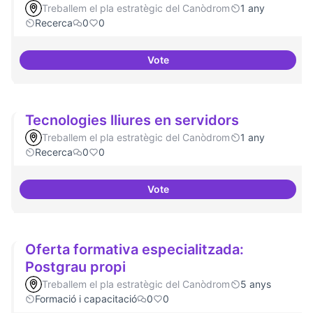
Treballem el pla estratègic del Canòdrom
1 any
Recerca
0
0
Vote
Implementacions de solucions a
Tecnologies lliures en servidors
Treballem el pla estratègic del Canòdrom
1 any
Recerca
0
0
Vote
Tecnologies lliures en servidors
Oferta formativa especialitzada:
Postgrau propi
Treballem el pla estratègic del Canòdrom
5 anys
Formació i capacitació
0
0