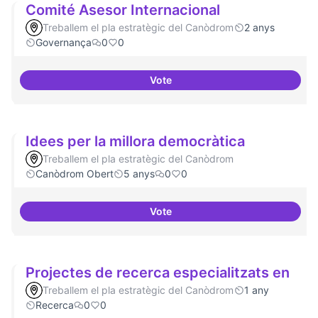
Comité Asesor Internacional
Treballem el pla estratègic del Canòdrom
2 anys
Governança
0
0
Vote
Comité Asesor Internacional
Idees per la millora democràtica
Treballem el pla estratègic del Canòdrom
Canòdrom Obert
5 anys
0
0
Vote
Idees per la millora democràtica
Projectes de recerca especialitzats en
Treballem el pla estratègic del Canòdrom
1 any
Recerca
0
0