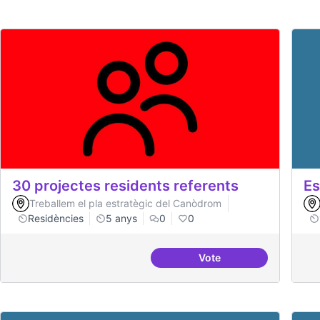
30 projectes residents referents
Es
Treballem el pla estratègic del Canòdrom
Residències
5 anys
0
0
Vote
30 projectes residents