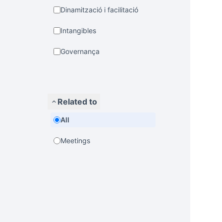
Dinamització i facilitació
Intangibles
Governança
Related to
All
Meetings