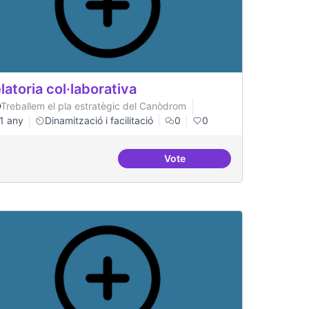
latoria col·laborativa
Treballem el pla estratègic del Canòdrom
1 any
Dinamització i facilitació
0
0
Vote
es
Relatoria col·laborativa