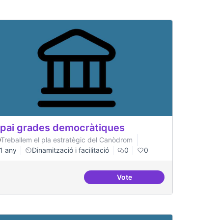
pai grades democràtiques
Treballem el pla estratègic del Canòdrom
1 any
Dinamització i facilitació
0
0
Vote
 referents
Espai grades democràtiques