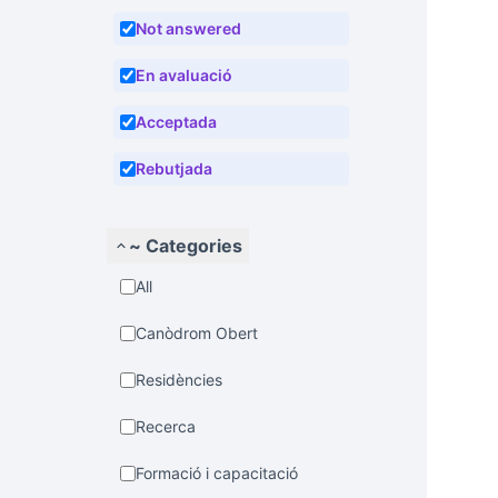
Not answered
En avaluació
Acceptada
Rebutjada
~ Categories
All
Canòdrom Obert
Residències
Recerca
Formació i capacitació