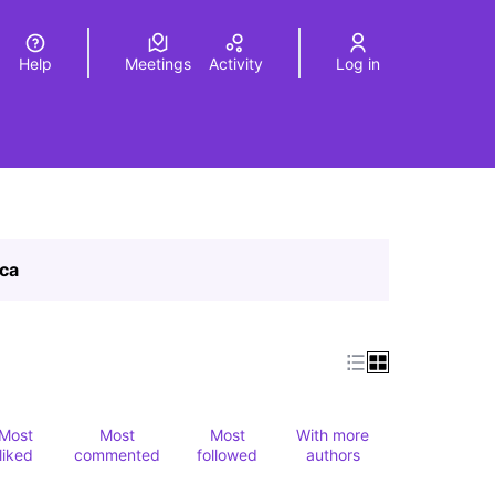
Help
Meetings
Activity
Log in
a
Elegir el idioma
Choose language
ica
Most
Most
Most
With more
liked
commented
followed
authors