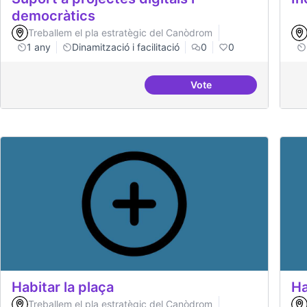
democràtics
Treballem el pla estratègic del Canòdrom
1 any
Dinamització i facilitació
0
0
Vote
Suport a projectes digi
Habitar la plaça
Ha
Treballem el pla estratègic del Canòdrom