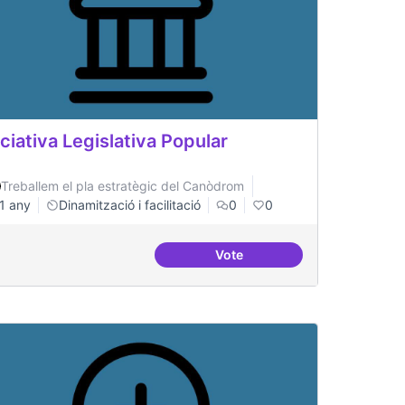
iciativa Legislativa Popular
Treballem el pla estratègic del Canòdrom
1 any
Dinamització i facilitació
0
0
Vote
tals i democràtics
Iniciativa Legislativa Popular