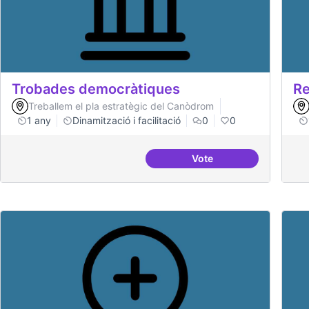
Trobades democràtiques
Re
Treballem el pla estratègic del Canòdrom
1 any
Dinamització i facilitació
0
0
Vote
Trobades democràtiqu