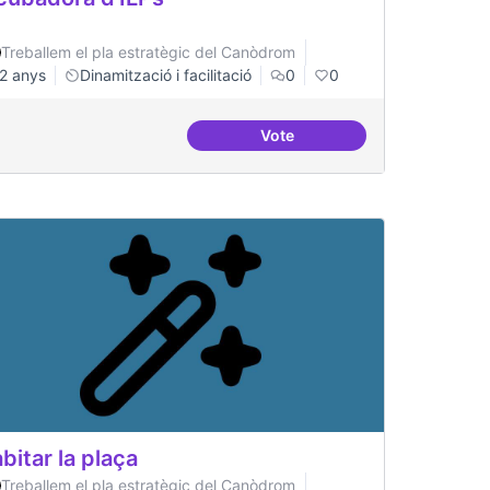
Treballem el pla estratègic del Canòdrom
2 anys
Dinamització i facilitació
0
0
Vote
tals i democràtics
Incubadora d'ILPs
bitar la plaça
Treballem el pla estratègic del Canòdrom