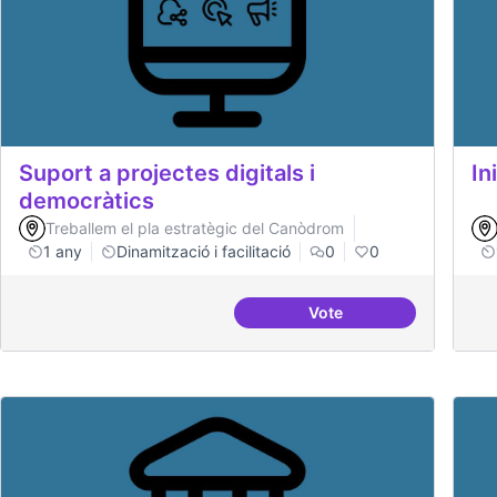
Suport a projectes digitals i
In
democràtics
Treballem el pla estratègic del Canòdrom
1 any
Dinamització i facilitació
0
0
Vote
Suport a projectes digi