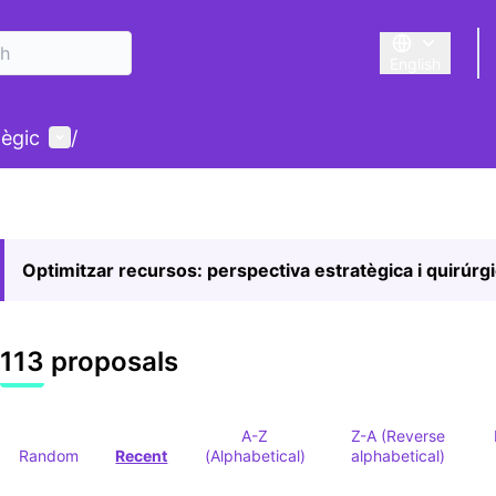
English
Triar la llengu
User menu
tègic
/
Optimitzar recursos: perspectiva estratègica i quirúrg
113 proposals
A-Z
Z-A (Reverse
Random
Recent
(Alphabetical)
alphabetical)