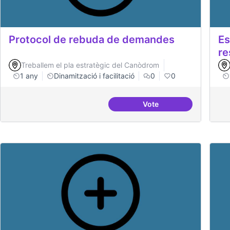
Protocol de rebuda de demandes
Es
re
Treballem el pla estratègic del Canòdrom
1 any
Dinamització i facilitació
0
0
Vote
Protocol de rebuda d