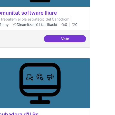
munitat software lliure
Treballem el pla estratègic del Canòdrom
1 any
Dinamització i facilitació
0
0
Vote
ment
Comunitat software lliure
cubadora d'ILPs