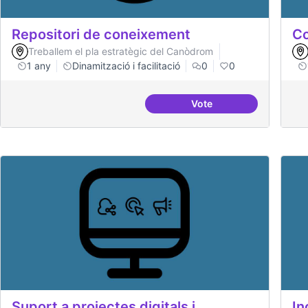
Repositori de coneixement
Co
Treballem el pla estratègic del Canòdrom
1 any
Dinamització i facilitació
0
0
Vote
Repositori de coneixe
Suport a projectes digitals i
In