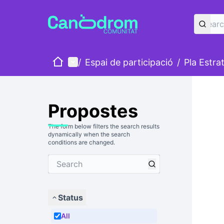
Home
Main menu
/
Espai de participació
/
Pla Estra
Propostes
The form below filters the search results
dynamically when the search
conditions are changed.
Status
All