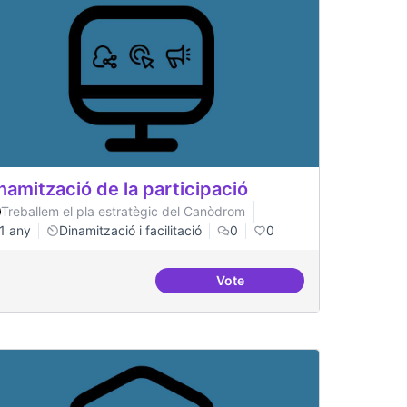
namització de la participació
Treballem el pla estratègic del Canòdrom
1 any
Dinamització i facilitació
0
0
Vote
s
Dinamització de la participac