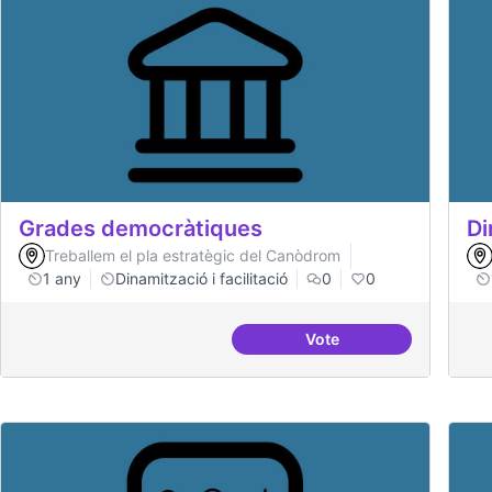
Grades democràtiques
Di
Treballem el pla estratègic del Canòdrom
1 any
Dinamització i facilitació
0
0
Vote
Grades democràtique