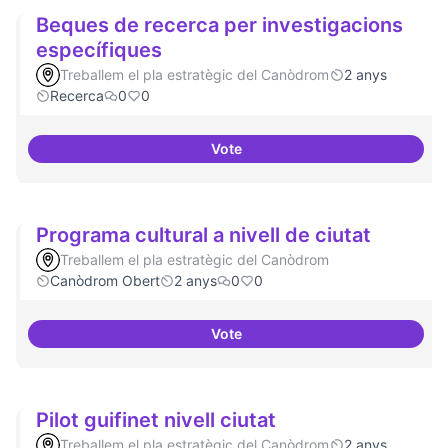
Beques de recerca per investigacions
específiques
Treballem el pla estratègic del Canòdrom
2 anys
Recerca
0
0
Vote
Beques de recerca per investiga
Programa cultural a nivell de ciutat
Treballem el pla estratègic del Canòdrom
Canòdrom Obert
2 anys
0
0
Vote
Programa cultural a nivell de ciu
Pilot guifinet nivell ciutat
Treballem el pla estratègic del Canòdrom
2 anys