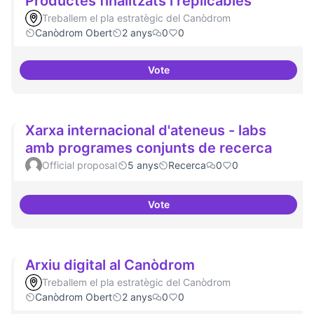
Productes finalitzats i replicables
Treballem el pla estratègic del Canòdrom
Canòdrom Obert
2 anys
0
0
Vote
Productes finalitzats i replicable
Xarxa internacional d'ateneus - labs
amb programes conjunts de recerca
Official proposal
5 anys
Recerca
0
0
Vote
Xarxa internacional d'ateneus -
Arxiu digital al Canòdrom
Treballem el pla estratègic del Canòdrom
Canòdrom Obert
2 anys
0
0