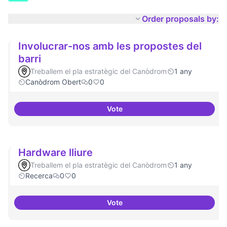
Order proposals by:
Involucrar-nos amb les propostes del
barri
Treballem el pla estratègic del Canòdrom
1 any
Canòdrom Obert
0
0
Vote
Involucrar-nos amb les proposte
Hardware lliure
Treballem el pla estratègic del Canòdrom
1 any
Recerca
0
0
Vote
Hardware lliure