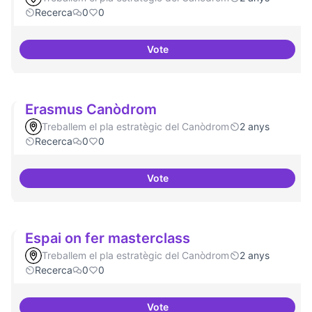
Recerca
0
0
Vote
Pilot guifinet nivell ciutat
Erasmus Canòdrom
Treballem el pla estratègic del Canòdrom
2 anys
Recerca
0
0
Vote
Erasmus Canòdrom
Espai on fer masterclass
Treballem el pla estratègic del Canòdrom
2 anys
Recerca
0
0
Vote