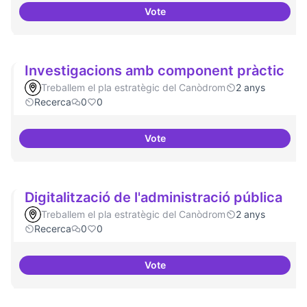
Vote
IA i drets humans
Investigacions amb component pràctic
Treballem el pla estratègic del Canòdrom
2 anys
Recerca
0
0
Vote
Investigacions amb component p
Digitalització de l'administració pública
Treballem el pla estratègic del Canòdrom
2 anys
Recerca
0
0
Vote
Digitalització de l'administració 