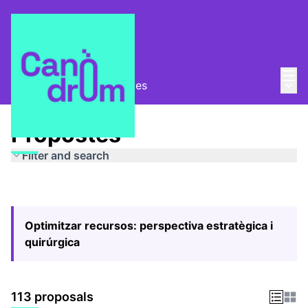
Mai
Log in
Main
Pla Estratègic
/
Propostes
Propostes
Filter and search
Optimitzar recursos: perspectiva estratègica i
quirúrgica
113 proposals