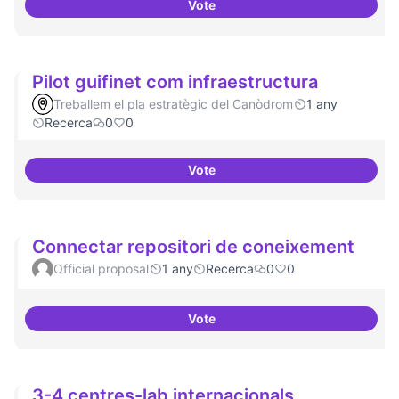
Vote
Programa de seminari regular
Pilot guifinet com infraestructura
Treballem el pla estratègic del Canòdrom
1 any
Recerca
0
0
Vote
Pilot guifinet com infraestructur
Connectar repositori de coneixement
Official proposal
1 any
Recerca
0
0
Vote
Connectar repositori de coneix
3-4 centres-lab internacionals