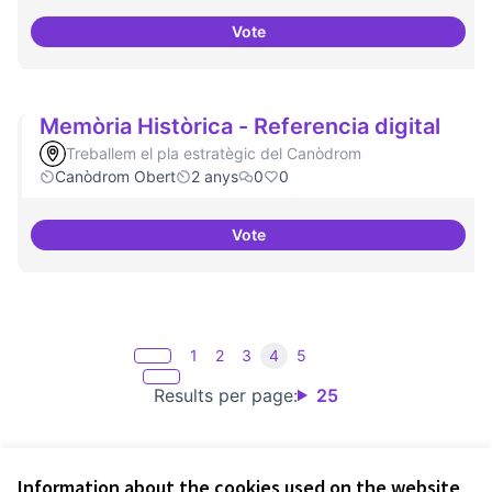
Vote
Arxiu digital al Canòdrom
Memòria Històrica - Referencia digital
Treballem el pla estratègic del Canòdrom
Canòdrom Obert
2 anys
0
0
Vote
Memòria Històrica - Referencia d
1
2
3
4
5
Results per page:
25
Information about the cookies used on the website