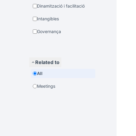
Dinamització i facilitació
Intangibles
Governança
Related to
All
Meetings