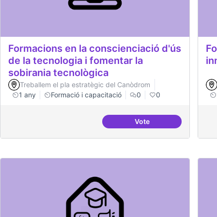
Formacions en la conscienciació d'ús
Fo
de la tecnologia i fomentar la
in
sobirania tecnològica
Treballem el pla estratègic del Canòdrom
1 any
Formació i capacitació
0
0
Vote
Formacions en la consc