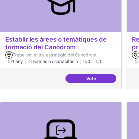
Establir les àrees o temàtiques de
Re
formació del Canòdrom
pr
Treballem el pla estratègic del Canòdrom
1 any
Formació i capacitació
0
0
Vote
Establir les àrees o t