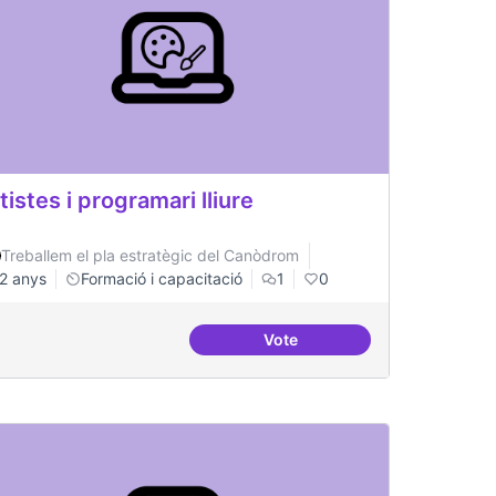
tistes i programari lliure
Treballem el pla estratègic del Canòdrom
2 anys
Formació i capacitació
1
0
Vote
tiu a tots nivells que sigui referent
Artistes i programari lliure