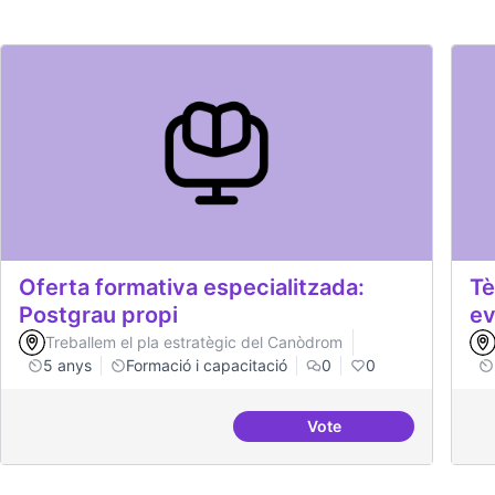
Oferta formativa especialitzada:
Tè
Postgrau propi
ev
Treballem el pla estratègic del Canòdrom
5 anys
Formació i capacitació
0
0
Vote
Oferta formativa espec