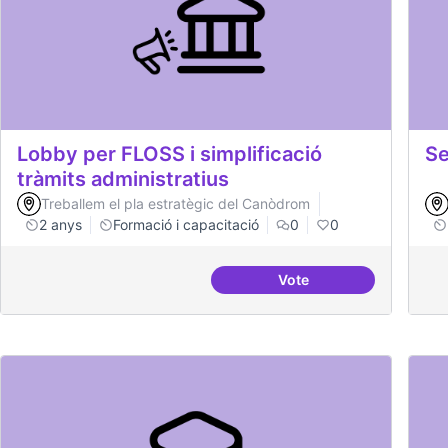
Lobby per FLOSS i simplificació
Se
tràmits administratius
Treballem el pla estratègic del Canòdrom
2 anys
Formació i capacitació
0
0
Vote
Lobby per FLOSS i simp