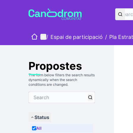
Home
Main menu
/
Espai de participació
/
Pla Estra
Propostes
The form below filters the search results
dynamically when the search
conditions are changed.
Status
All