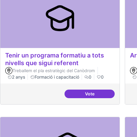
Tenir un programa formatiu a tots
Ar
nivells que sigui referent
Treballem el pla estratègic del Canòdrom
2 anys
Formació i capacitació
0
0
Vote
Tenir un programa forma