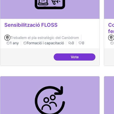
Sensibilització FLOSS
Co
fe
Treballem el pla estratègic del Canòdrom
1 any
Formació i capacitació
0
0
Vote
Sensibilització FLOSS