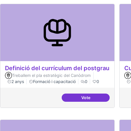
Definició del currículum del postgrau
Cu
Treballem el pla estratègic del Canòdrom
2 anys
Formació i capacitació
0
0
Vote
Definició del currícul