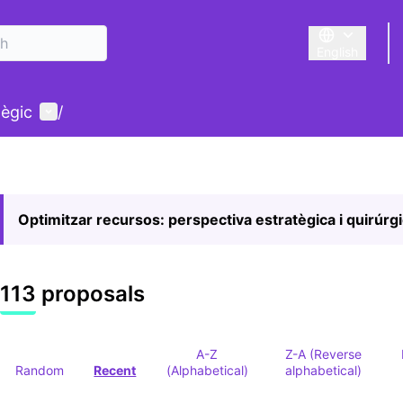
English
Triar la llengu
User menu
tègic
/
Optimitzar recursos: perspectiva estratègica i quirúrg
113 proposals
A-Z
Z-A (Reverse
Random
Recent
(Alphabetical)
alphabetical)