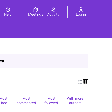
Help
Meetings
Activity
Log in
a
Elegir el idioma
Choose language
ica
Most
Most
Most
With more
liked
commented
followed
authors