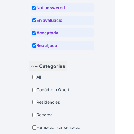
Not answered
En avaluació
Acceptada
Rebutjada
~ Categories
All
Canòdrom Obert
Residències
Recerca
Formació i capacitació