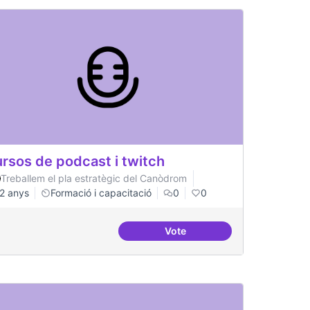
rsos de podcast i twitch
Treballem el pla estratègic del Canòdrom
2 anys
Formació i capacitació
0
0
Vote
um del postgrau
Cursos de podcast i twitch