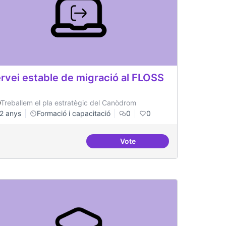
rvei estable de migració al FLOSS
Treballem el pla estratègic del Canòdrom
2 anys
Formació i capacitació
0
0
Vote
lificació tràmits administratius
Servei estable de migració a