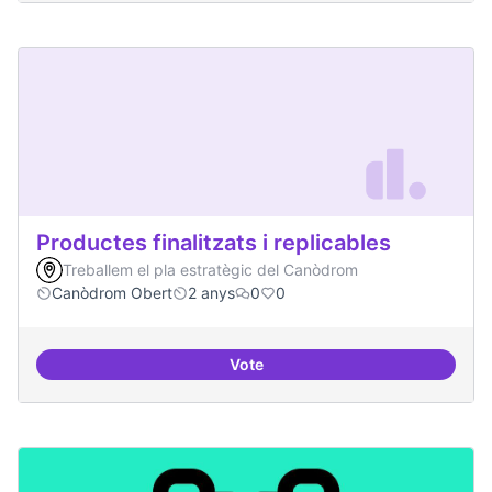
Productes finalitzats i replicables
Treballem el pla estratègic del Canòdrom
Canòdrom Obert
2 anys
0
0
Vote
Productes finalitzats i replicable