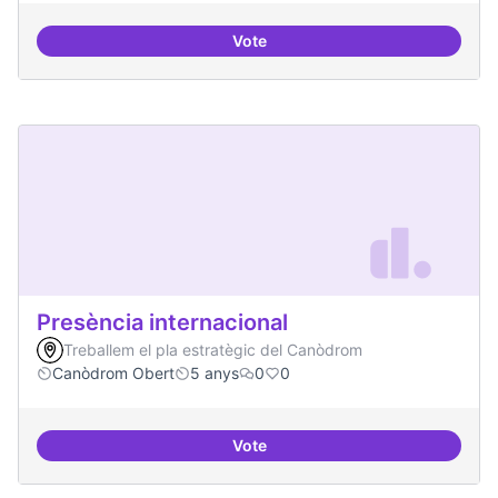
Vote
Programa de seminari regular
Presència internacional
Treballem el pla estratègic del Canòdrom
Canòdrom Obert
5 anys
0
0
Vote
Presència internacional