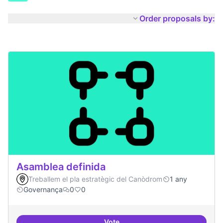
Order proposals by:
Asamblea definida
Treballem el pla estratègic del Canòdrom
1 any
Governança
0
0
Vote