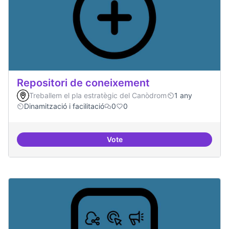
Repositori de coneixement
Treballem el pla estratègic del Canòdrom
1 any
Dinamització i facilitació
0
0
Vote
Repositori de coneixement