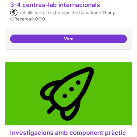
3-4 centres-lab internacionals
Treballem el pla estratègic del Canòdrom
1 any
Recerca
0
0
Vote
3-4 centres-lab internacionals
Investigacions amb component pràctic