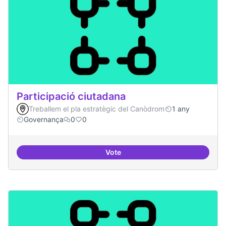
Participació ciutadana
Treballem el pla estratègic del Canòdrom
1 any
Governança
0
0
Vote
Participació ciutadana