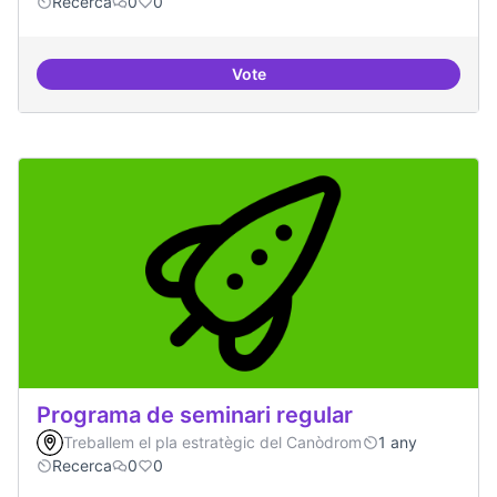
Recerca
0
0
Vote
IA i drets humans
Programa de seminari regular
Treballem el pla estratègic del Canòdrom
1 any
Recerca
0
0