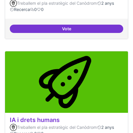
Treballem el pla estratègic del Canòdrom
2 anys
Recerca
0
0
Vote
Investigacions amb component p
IA i drets humans
Treballem el pla estratègic del Canòdrom
2 anys