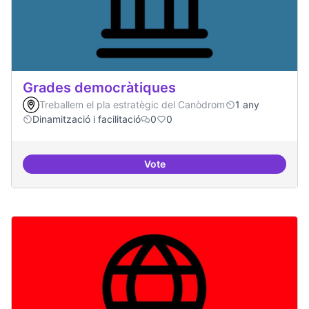
Grades democràtiques
Treballem el pla estratègic del Canòdrom
1 any
Dinamització i facilitació
0
0
Vote
Grades democràtiques