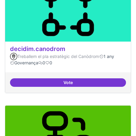
decidim.canodrom
Treballem el pla estratègic del Canòdrom
1 any
Governança
0
0
Vote
decidim.canodrom