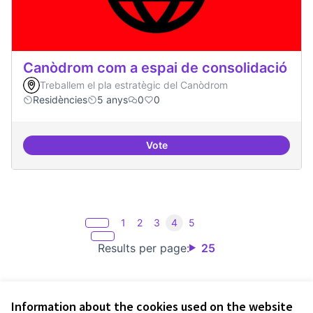
Canòdrom com a espai de consolidació
Treballem el pla estratègic del Canòdrom
Residències
5 anys
0
0
Vote
Canòdrom com a espai de consol
1
2
3
4
5
Results per page:
25
Information about the cookies used on the website