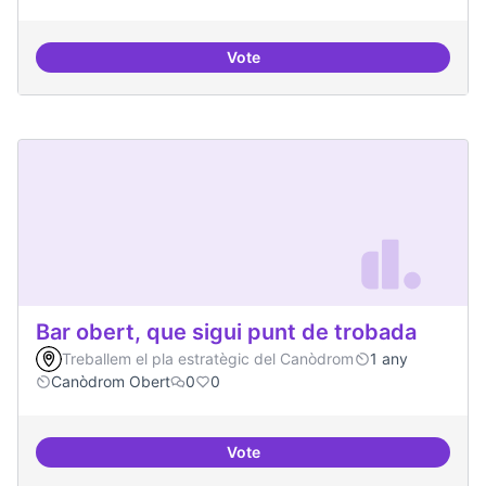
Vote
Memòria Històrica - Referencia di
Bar obert, que sigui punt de trobada
Treballem el pla estratègic del Canòdrom
1 any
Canòdrom Obert
0
0
Vote
Bar obert, que sigui punt de trob