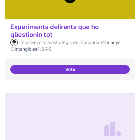
Experiments delirants que ho
qüestionin tot
Treballem el pla estratègic del Canòdrom
5 anys
Intangibles
0
0
Vote
Experiments delirants que ho qüe