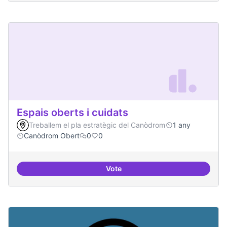
Espais oberts i cuidats
Treballem el pla estratègic del Canòdrom
1 any
Canòdrom Obert
0
0
Vote
Espais oberts i cuidats