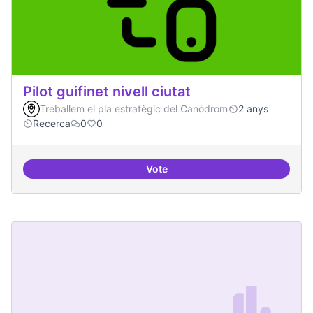
Pilot guifinet nivell ciutat
Treballem el pla estratègic del Canòdrom
2 anys
Recerca
0
0
Vote
Pilot guifinet nivell ciutat