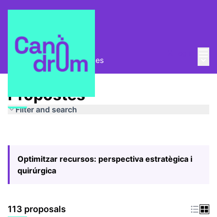
Mai
Log in
Main
Pla Estratègic
/
Propostes
Propostes
Filter and search
Optimitzar recursos: perspectiva estratègica i
quirúrgica
113 proposals