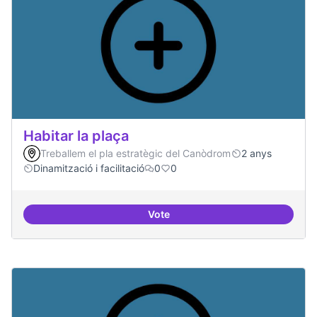
Habitar la plaça
Treballem el pla estratègic del Canòdrom
2 anys
Dinamització i facilitació
0
0
Vote
Habitar la plaça