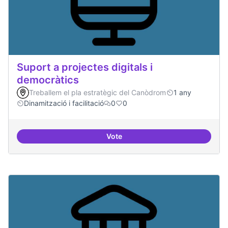
Suport a projectes digitals i
democràtics
Treballem el pla estratègic del Canòdrom
1 any
Dinamització i facilitació
0
0
Vote
Suport a projectes digitals i dem