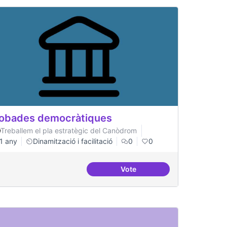
obades democràtiques
Treballem el pla estratègic del Canòdrom
1 any
Dinamització i facilitació
0
0
Vote
Trobades democràtiques