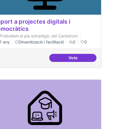
port a projectes digitals i
mocràtics
Treballem el pla estratègic del Canòdrom
1 any
Dinamització i facilitació
0
0
Vote
tals i democràtics
Suport a projectes digitals i