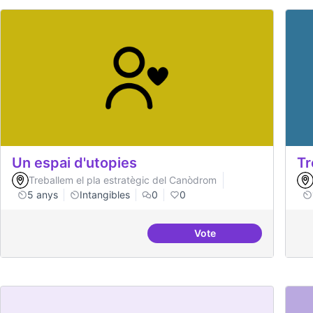
Un espai d'utopies
Tr
Treballem el pla estratègic del Canòdrom
5 anys
Intangibles
0
0
Vote
Un espai d'utopies