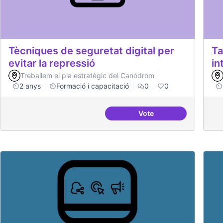
Tècniques de seguretat digital per
Ta
evitar la repressió
in
Treballem el pla estratègic del Canòdrom
2 anys
Formació i capacitació
0
0
Vote
Tècniques de seguretat 