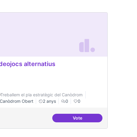
deojocs alternatius
Treballem el pla estratègic del Canòdrom
Canòdrom Obert
2 anys
0
0
Vote
ateneus - labs amb programes conjunts de recerca
Videojocs alternatius