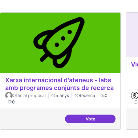
Vi
Xarxa internacional d'ateneus - labs
amb programes conjunts de recerca
Official proposal
5 anys
Recerca
0
0
Vote
Xarxa internacional d'