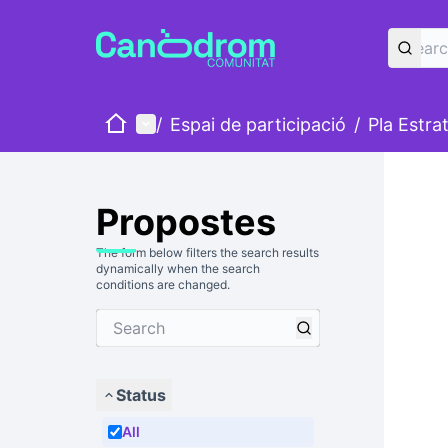
Home
Main menu
/
Espai de participació
/
Pla Estra
Propostes
The form below filters the search results
dynamically when the search
conditions are changed.
Status
All