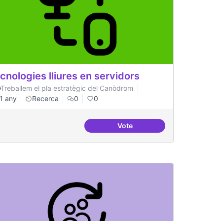
cnologies lliures en servidors
Treballem el pla estratègic del Canòdrom
1 any
Recerca
0
0
Vote
ificial
Tecnologies lliures en servi