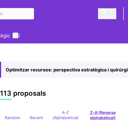
English
Triar la llengu
User menu
tègic
/
Optimitzar recursos: perspectiva estratègica i quirúrg
113 proposals
A-Z
Z-A (Reverse
Random
Recent
(Alphabetical)
alphabetical)