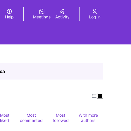
Help
Meetings
Activity
Log in
a
Elegir el idioma
Choose language
ica
Most
Most
Most
With more
liked
commented
followed
authors