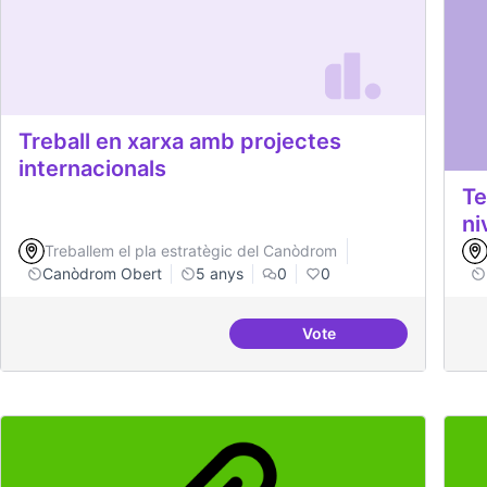
Treball en xarxa amb projectes
internacionals
Te
ni
Treballem el pla estratègic del Canòdrom
Canòdrom Obert
5 anys
0
0
Vote
Treball en xarxa amb p