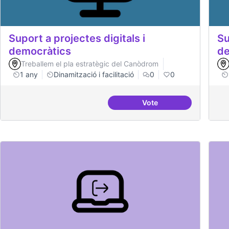
Suport a projectes digitals i
Su
democràtics
de
Treballem el pla estratègic del Canòdrom
1 any
Dinamització i facilitació
0
0
Vote
Suport a projectes digi