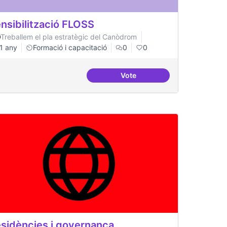
nsibilització FLOSS
Treballem el pla estratègic del Canòdrom
1 any
Formació i capacitació
0
0
Vote
ació al FLOSS
Sensibilització FLOSS
sidències i governança