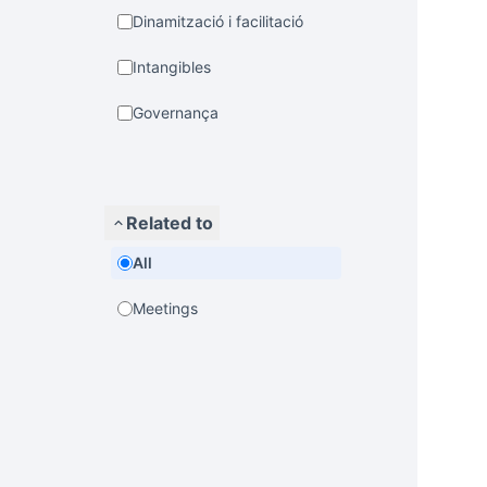
Dinamització i facilitació
Intangibles
Governança
Related to
All
Meetings