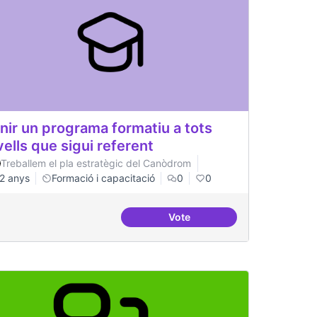
nir un programa formatiu a tots
vells que sigui referent
Treballem el pla estratègic del Canòdrom
2 anys
Formació i capacitació
0
0
Vote
rojectes internacionals
Tenir un programa formatiu a 