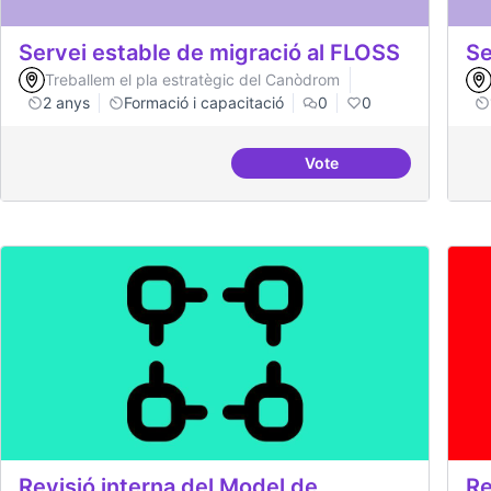
Servei estable de migració al FLOSS
Se
Treballem el pla estratègic del Canòdrom
2 anys
Formació i capacitació
0
0
Vote
Servei estable de migr
Revisió interna del Model de
Re