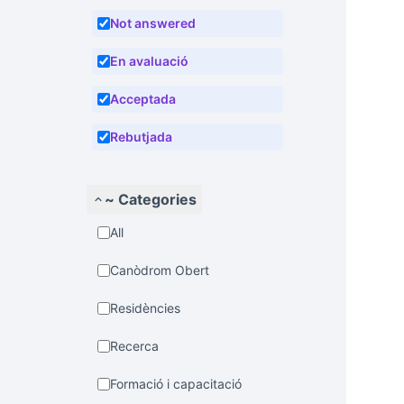
Not answered
En avaluació
Acceptada
Rebutjada
~ Categories
All
Canòdrom Obert
Residències
Recerca
Formació i capacitació