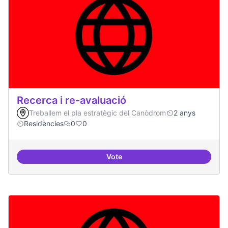
Recerca i re-avaluació
Treballem el pla estratègic del Canòdrom
2 anys
Residències
0
0
Vote
Recerca i re-avaluació