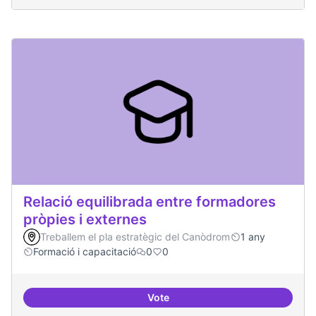
Relació equilibrada entre formadores
pròpies i externes
Treballem el pla estratègic del Canòdrom
1 any
Formació i capacitació
0
0
Vote
Relació equilibrada entre formad