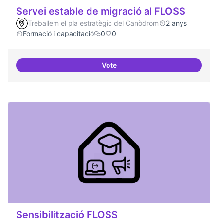
Servei estable de migració al FLOSS
Treballem el pla estratègic del Canòdrom
2 anys
Formació i capacitació
0
0
Vote
Servei estable de migració al FL
Sensibilització FLOSS