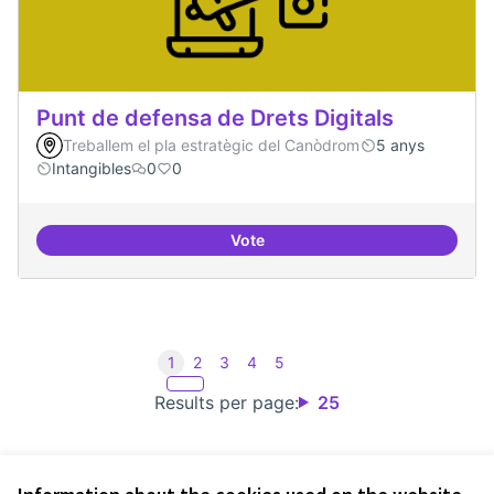
Punt de defensa de Drets Digitals
Treballem el pla estratègic del Canòdrom
5 anys
Intangibles
0
0
Vote
Punt de defensa de Drets Digitals
1
2
3
4
5
Results per page:
25