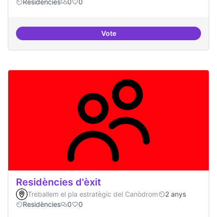
Residències
0
0
Vote
Residències i governança
Residències d'èxit
Treballem el pla estratègic del Canòdrom
2 anys
Residències
0
0