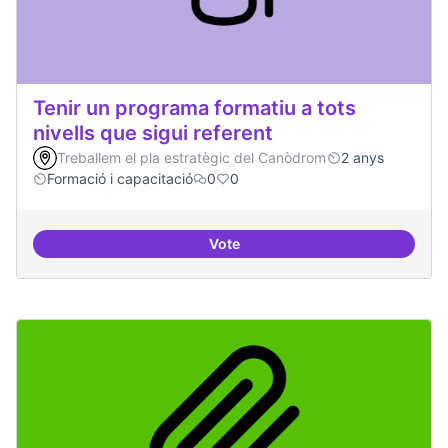
Tenir un programa formatiu a tots
nivells que sigui referent
Treballem el pla estratègic del Canòdrom
2 anys
Formació i capacitació
0
0
Vote
Tenir un programa formatiu a tots