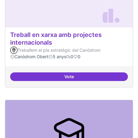
Treball en xarxa amb projectes
internacionals
Treballem el pla estratègic del Canòdrom
Canòdrom Obert
5 anys
0
0
Vote
Treball en xarxa amb projectes i