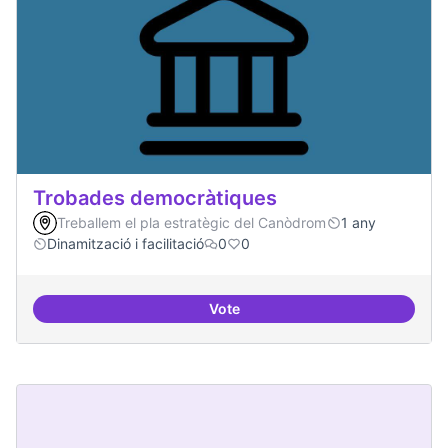
Trobades democràtiques
Treballem el pla estratègic del Canòdrom
1 any
Dinamització i facilitació
0
0
Vote
Trobades democràtiques