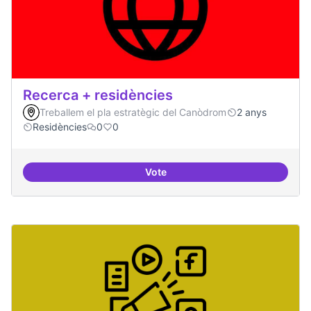
Recerca + residències
Treballem el pla estratègic del Canòdrom
2 anys
Residències
0
0
Vote
Recerca + residències