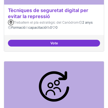
Tècniques de seguretat digital per
evitar la repressió
Treballem el pla estratègic del Canòdrom
2 anys
Formació i capacitació
0
0
Vote
Tècniques de seguretat digital per