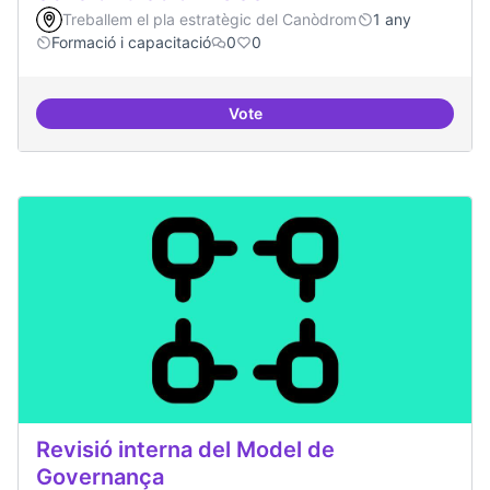
Treballem el pla estratègic del Canòdrom
1 any
Formació i capacitació
0
0
Vote
Sensibilització FLOSS
Revisió interna del Model de
Governança