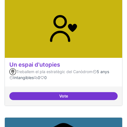
Un espai d'utopies
Treballem el pla estratègic del Canòdrom
5 anys
Intangibles
0
0
Vote
Un espai d'utopies