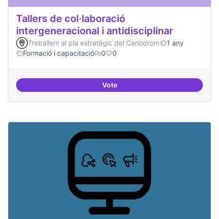
Tallers de col·laboració
intergeneracional i antidisciplinar
Treballem el pla estratègic del Canòdrom
1 any
Formació i capacitació
0
0
Vote
Tallers de col·laboració intergene