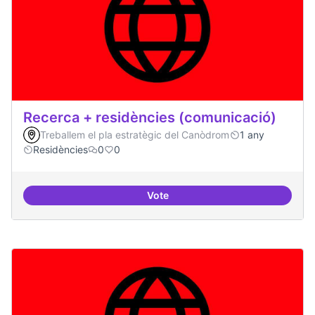
Recerca + residències (comunicació)
Treballem el pla estratègic del Canòdrom
1 any
Residències
0
0
Vote
Recerca + residències (comunica