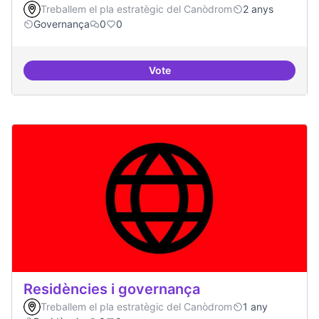
Treballem el pla estratègic del Canòdrom
2 anys
Governança
0
0
Vote
Revisió interna del Model de Go
Residències i governança
Treballem el pla estratègic del Canòdrom
1 any