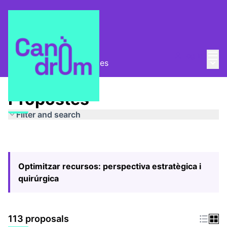
Mai
Log in
Main
Pla Estratègic
/
Propostes
Propostes
Filter and search
Optimitzar recursos: perspectiva estratègica i
quirúrgica
113 proposals