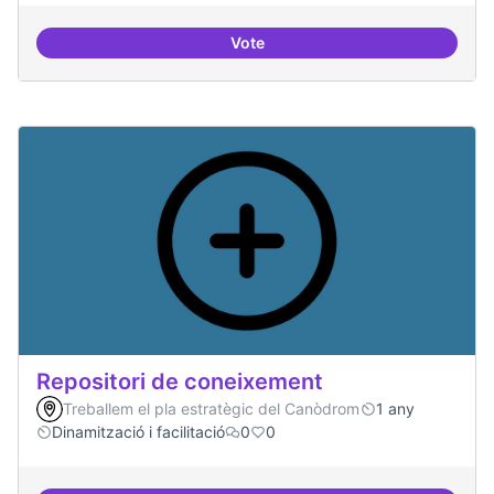
Vote
Residències d'èxit
Repositori de coneixement
Treballem el pla estratègic del Canòdrom
1 any
Dinamització i facilitació
0
0