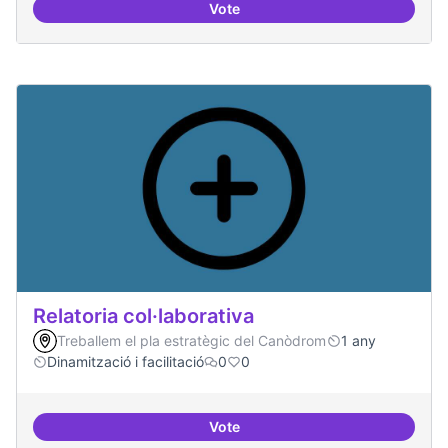
Vote
Repositori de coneixement
Relatoria col·laborativa
Treballem el pla estratègic del Canòdrom
1 any
Dinamització i facilitació
0
0
Vote
Relatoria col·laborativa