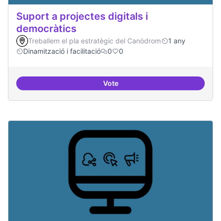
Suport a projectes digitals i
democràtics
Treballem el pla estratègic del Canòdrom
1 any
Dinamització i facilitació
0
0
Vote
Suport a projectes digitals i dem