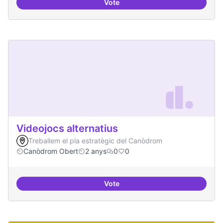
Vote
Xarxa internacional d'ateneus -
Videojocs alternatius
Treballem el pla estratègic del Canòdrom
Canòdrom Obert
2 anys
0
0
Vote
Videojocs alternatius