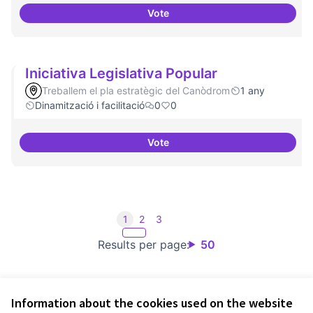
Vote
Investigacions amb component p
Iniciativa Legislativa Popular
Treballem el pla estratègic del Canòdrom
1 any
Dinamització i facilitació
0
0
Vote
Iniciativa Legislativa Popular
1
2
3
Results per page:
50
Information about the cookies used on the website