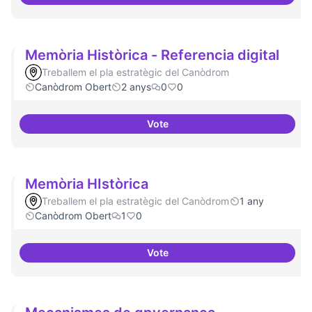
Mobile Social Congress
Memòria Històrica - Referencia digital
Treballem el pla estratègic del Canòdrom
Canòdrom Obert
2 anys
0
0
Vote
Memòria Històrica - Referencia d
Memòria HIstòrica
Treballem el pla estratègic del Canòdrom
1 any
Canòdrom Obert
1
0
Vote
Memòria HIstòrica