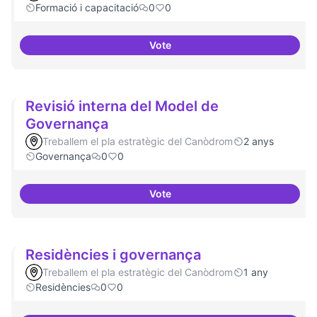
Formació i capacitació
0
0
Vote
Sensibilització FLOSS
Revisió interna del Model de
Governança
Treballem el pla estratègic del Canòdrom
2 anys
Governança
0
0
Vote
Revisió interna del Model de Go
Residències i governança
Treballem el pla estratègic del Canòdrom
1 any
Residències
0
0