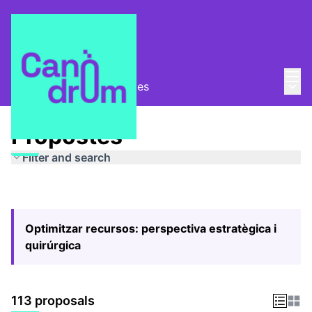
Mai
Log in
Main
Pla Estratègic
/
Propostes
Propostes
Filter and search
Optimitzar recursos: perspectiva estratègica i
quirúrgica
113 proposals