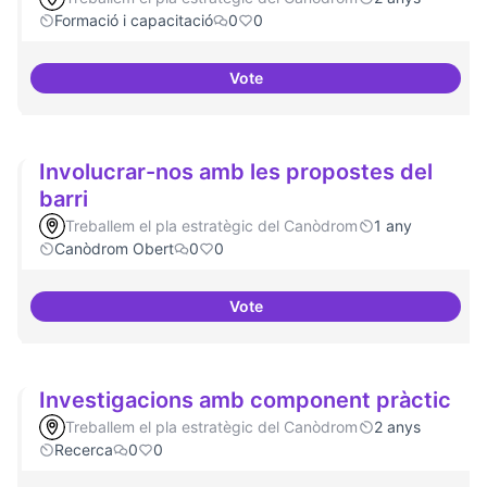
Formació i capacitació
0
0
Vote
Lobby per FLOSS i simplificació 
Involucrar-nos amb les propostes del
barri
Treballem el pla estratègic del Canòdrom
1 any
Canòdrom Obert
0
0
Vote
Involucrar-nos amb les proposte
Investigacions amb component pràctic
Treballem el pla estratègic del Canòdrom
2 anys
Recerca
0
0