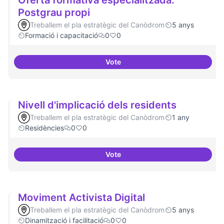
Oferta formativa especialitzada:
Postgrau propi
Treballem el pla estratègic del Canòdrom
5 anys
Formació i capacitació
0
0
Vote
Oferta formativa especialitzada:
Nivell d'implicació dels residents
Treballem el pla estratègic del Canòdrom
1 any
Residències
0
0
Vote
Nivell d'implicació dels resident
Moviment Activista Digital
Treballem el pla estratègic del Canòdrom
5 anys
Dinamització i facilitació
0
0