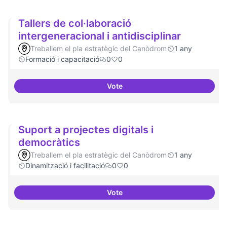
Tallers de col·laboració
intergeneracional i antidisciplinar
Treballem el pla estratègic del Canòdrom
1 any
Formació i capacitació
0
0
Vote
Tallers de col·laboració intergene
Suport a projectes digitals i
democràtics
Treballem el pla estratègic del Canòdrom
1 any
Dinamització i facilitació
0
0
Vote
Suport a projectes digitals i dem