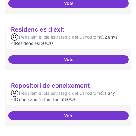
Vote
Residències i governança
Residències d'èxit
Treballem el pla estratègic del Canòdrom
2 anys
Residències
0
0
Vote
Residències d'èxit
Repositori de coneixement
Treballem el pla estratègic del Canòdrom
1 any
Dinamització i facilitació
0
0
Vote
Repositori de coneixement