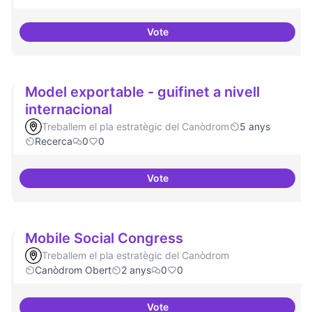
Vote
Moviment Activista Digital
Model exportable - guifinet a nivell
internacional
Treballem el pla estratègic del Canòdrom
5 anys
Recerca
0
0
Vote
Model exportable - guifinet a niv
Mobile Social Congress
Treballem el pla estratègic del Canòdrom
Canòdrom Obert
2 anys
0
0
Vote