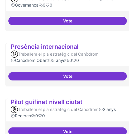
Governança
0
0
Vote
Procés participatiu
Presència internacional
Treballem el pla estratègic del Canòdrom
Canòdrom Obert
5 anys
0
0
Vote
Presència internacional
Pilot guifinet nivell ciutat
Treballem el pla estratègic del Canòdrom
2 anys
Recerca
0
0
Vote
Pilot guifinet nivell ciutat