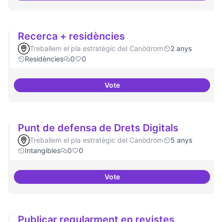
Recerca + residències
Treballem el pla estratègic del Canòdrom
2 anys
Residències
0
0
Vote
Recerca + residències
Punt de defensa de Drets Digitals
Treballem el pla estratègic del Canòdrom
5 anys
Intangibles
0
0
Vote
Punt de defensa de Drets Digital
Publicar regularment en revistes