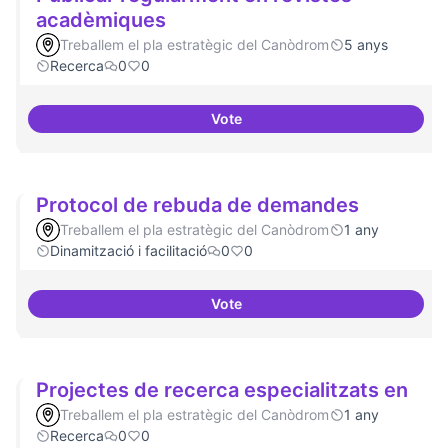
acadèmiques
Treballem el pla estratègic del Canòdrom
5 anys
Recerca
0
0
Vote
Publicar regularment en revist
Protocol de rebuda de demandes
Treballem el pla estratègic del Canòdrom
1 any
Dinamització i facilitació
0
0
Vote
Protocol de rebuda de demande
Projectes de recerca especialitzats en
Treballem el pla estratègic del Canòdrom
1 any
Recerca
0
0