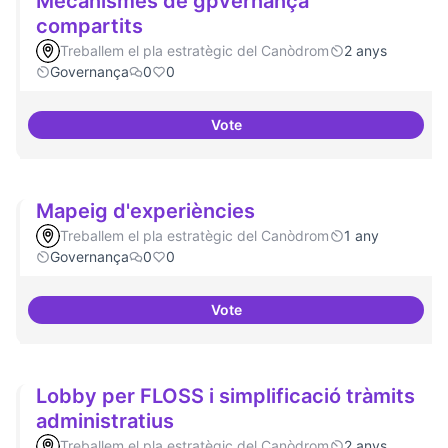
Mecanismes de gpvernança
compartits
Treballem el pla estratègic del Canòdrom
2 anys
Governança
0
0
Vote
Mecanismes de gpvernança com
Mapeig d'experiències
Treballem el pla estratègic del Canòdrom
1 any
Governança
0
0
Vote
Mapeig d'experiències
Lobby per FLOSS i simplificació tràmits
administratius
Treballem el pla estratègic del Canòdrom
2 anys