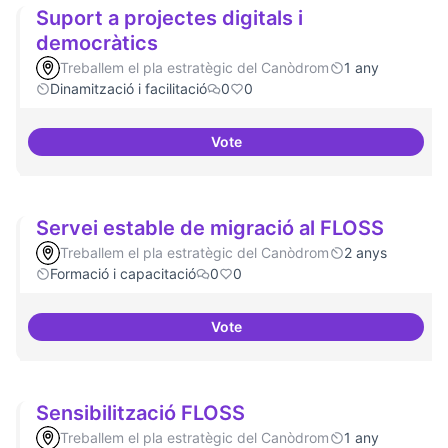
Suport a projectes digitals i
democràtics
Treballem el pla estratègic del Canòdrom
1 any
Dinamització i facilitació
0
0
Vote
Suport a projectes digitals i dem
Servei estable de migració al FLOSS
Treballem el pla estratègic del Canòdrom
2 anys
Formació i capacitació
0
0
Vote
Servei estable de migració al FL
Sensibilització FLOSS
Treballem el pla estratègic del Canòdrom
1 any