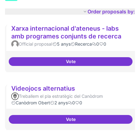
Order proposals by:
Xarxa internacional d'ateneus - labs
amb programes conjunts de recerca
Official proposal
5 anys
Recerca
0
0
Vote
Xarxa internacional d'ateneus -
Videojocs alternatius
Treballem el pla estratègic del Canòdrom
Canòdrom Obert
2 anys
0
0
Vote
Videojocs alternatius