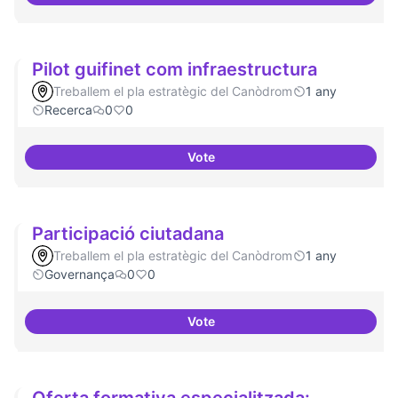
Pilot guifinet com infraestructura
Treballem el pla estratègic del Canòdrom
1 any
Recerca
0
0
Vote
Pilot guifinet com infraestructur
Participació ciutadana
Treballem el pla estratègic del Canòdrom
1 any
Governança
0
0
Vote
Participació ciutadana