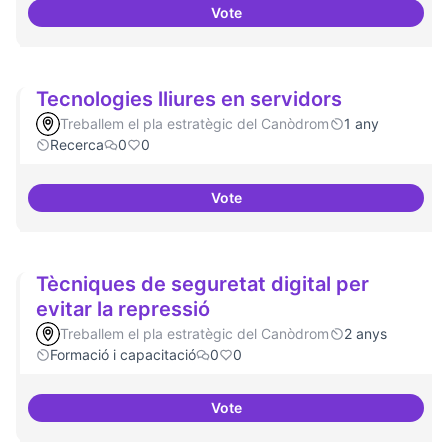
Vote
Temes: Intel·ligència artificial
Tecnologies lliures en servidors
Treballem el pla estratègic del Canòdrom
1 any
Recerca
0
0
Vote
Tecnologies lliures en servidors
Tècniques de seguretat digital per
evitar la repressió
Treballem el pla estratègic del Canòdrom
2 anys
Formació i capacitació
0
0
Vote
Tècniques de seguretat digital pe