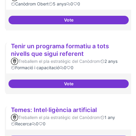
Canòdrom Obert
5 anys
0
0
Vote
Treball en xarxa amb projectes i
Tenir un programa formatiu a tots
nivells que sigui referent
Treballem el pla estratègic del Canòdrom
2 anys
Formació i capacitació
0
0
Vote
Tenir un programa formatiu a tots
Temes: Intel·ligència artificial
Treballem el pla estratègic del Canòdrom
1 any
Recerca
0
0