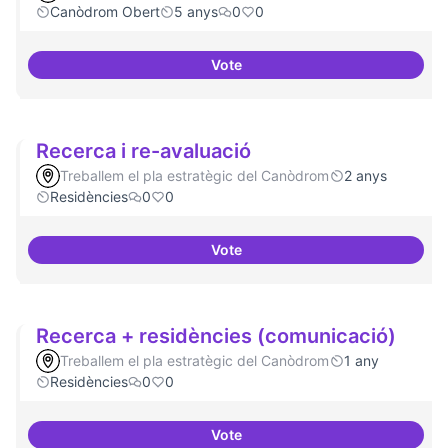
Canòdrom Obert
5 anys
0
0
Vote
Refugi en cas d'un tall a internet
Recerca i re-avaluació
Treballem el pla estratègic del Canòdrom
2 anys
Residències
0
0
Vote
Recerca i re-avaluació
Recerca + residències (comunicació)
Treballem el pla estratègic del Canòdrom
1 any
Residències
0
0
Vote
Recerca + residències (comunic