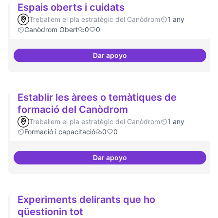
Espais oberts i cuidats
Treballem el pla estratègic del Canòdrom
1 any
Canòdrom Obert
0
0
Dar apoyo
Espais oberts i cuidats
Establir les àrees o temàtiques de
formació del Canòdrom
Treballem el pla estratègic del Canòdrom
1 any
Formació i capacitació
0
0
Dar apoyo
Establir les àrees o temàtiques
Experiments delirants que ho
qüestionin tot