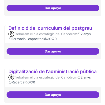
Dar apoyo
decidim.canodrom
Definició del currículum del postgrau
Treballem el pla estratègic del Canòdrom
2 anys
Formació i capacitació
0
0
Dar apoyo
Definició del currículum del pos
Digitalització de l'administració pública
Treballem el pla estratègic del Canòdrom
2 anys
Recerca
0
0
Dar apoyo
Digitalització de l'administració 