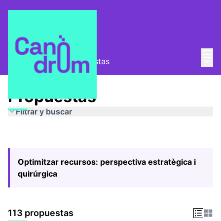
Menú
Entra
Menú 
Pla Estratègic
/
Propuestas
Propuestas
Filtrar y buscar
Optimitzar recursos: perspectiva estratègica i
quirúrgica
113 propuestas