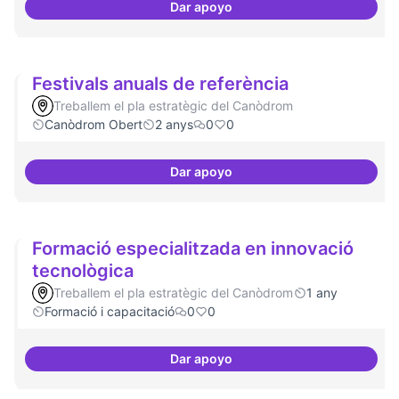
Dar apoyo
Festival feminisme digital
Festivals anuals de referència
Treballem el pla estratègic del Canòdrom
Canòdrom Obert
2 anys
0
0
Dar apoyo
Festivals anuals de referència
Formació especialitzada en innovació
tecnològica
Treballem el pla estratègic del Canòdrom
1 any
Formació i capacitació
0
0
Dar apoyo
Formació especialitzada en inno