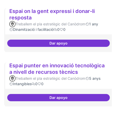
Espai on la gent expressi i donar-li
resposta
Treballem el pla estratègic del Canòdrom
1 any
Dinamització i facilitació
0
0
Dar apoyo
Espai on la gent expressi i donar
Espai punter en innovació tecnològica
a nivell de recursos tècnics
Treballem el pla estratègic del Canòdrom
5 anys
Intangibles
0
0
Dar apoyo
Espai punter en innovació tecnol