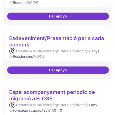
Recerca
0
0
Dar apoyo
Erasmus Canòdrom
Esdeveniment/Presentació per a cada
concurs
Treballem el pla estratègic del Canòdrom
2 anys
Residències
0
0
Dar apoyo
Esdeveniment/Presentació per a
Espai acompanyament periòdic de
migració a FLOSS
Treballem el pla estratègic del Canòdrom
1 any
Formació i capacitació
0
0