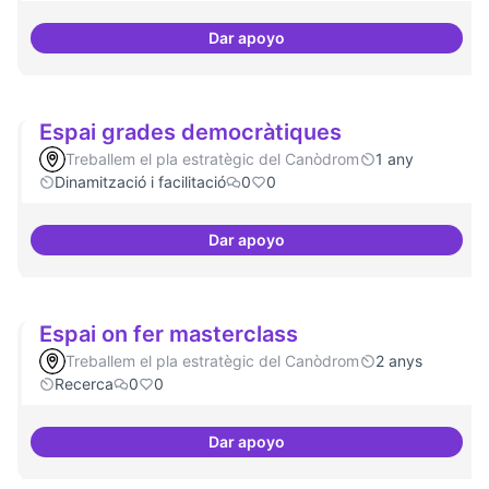
Dar apoyo
Espai acompanyament periòdic 
Espai grades democràtiques
Treballem el pla estratègic del Canòdrom
1 any
Dinamització i facilitació
0
0
Dar apoyo
Espai grades democràtiques
Espai on fer masterclass
Treballem el pla estratègic del Canòdrom
2 anys
Recerca
0
0
Dar apoyo
Espai on fer masterclass