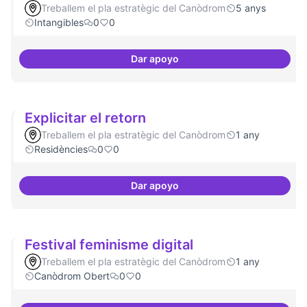
Treballem el pla estratègic del Canòdrom
5 anys
Intangibles
0
0
Dar apoyo
Experiments delirants que ho qüe
Explicitar el retorn
Treballem el pla estratègic del Canòdrom
1 any
Residències
0
0
Dar apoyo
Explicitar el retorn
Festival feminisme digital
Treballem el pla estratègic del Canòdrom
1 any
Canòdrom Obert
0
0