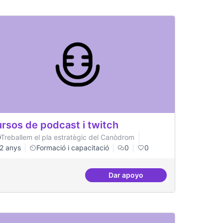
rsos de podcast i twitch
Treballem el pla estratègic del Canòdrom
2 anys
Formació i capacitació
0
0
Dar apoyo
um del postgrau
Cursos de podcast i twitch