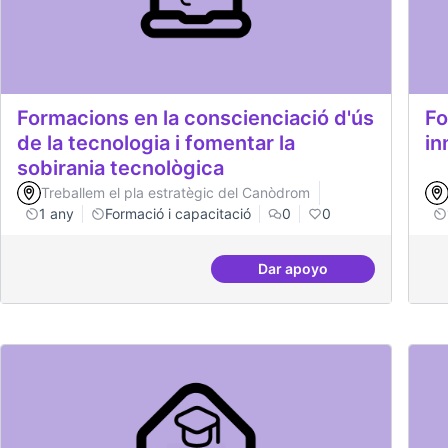
Formacions en la conscienciació d'ús
Fo
de la tecnologia i fomentar la
in
sobirania tecnològica
Treballem el pla estratègic del Canòdrom
1 any
Formació i capacitació
0
0
Dar apoyo
Formacions en la consc