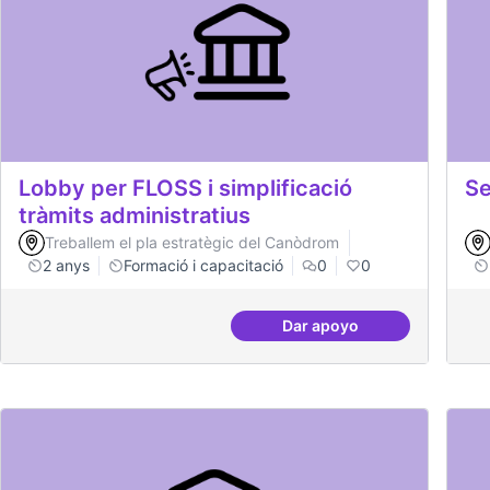
Lobby per FLOSS i simplificació
Se
tràmits administratius
Treballem el pla estratègic del Canòdrom
2 anys
Formació i capacitació
0
0
Dar apoyo
Lobby per FLOSS i simp