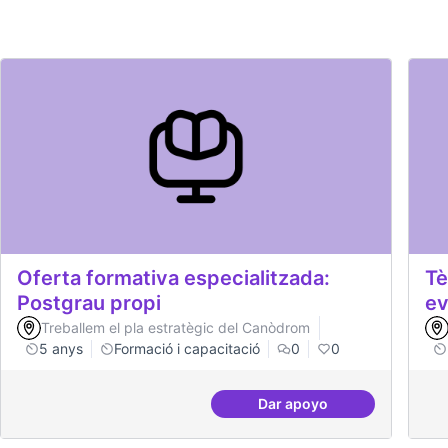
Oferta formativa especialitzada:
Tè
Postgrau propi
ev
Treballem el pla estratègic del Canòdrom
5 anys
Formació i capacitació
0
0
Dar apoyo
Oferta formativa espec