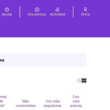
Ayuda
Encuentros
Actividad
Entra
legir el idioma
Choose language
ica
 más
Con
Me
Más
Con más
más
ta"
comentadas
seguidoras
autoras