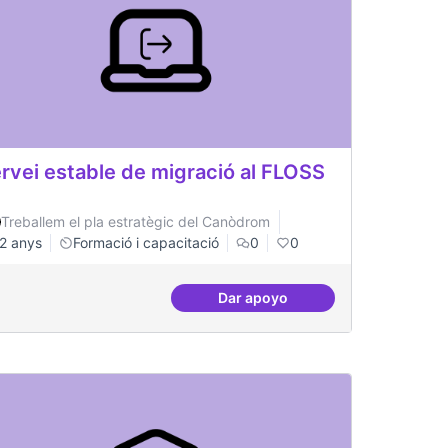
rvei estable de migració al FLOSS
Treballem el pla estratègic del Canòdrom
2 anys
Formació i capacitació
0
0
Dar apoyo
lificació tràmits administratius
Servei estable de migració a