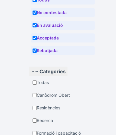
No contestada
En avaluació
Acceptada
Rebutjada
~ Categories
Todas
Canòdrom Obert
Residències
Recerca
Formació i capacitació