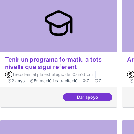
Tenir un programa formatiu a tots
Ar
nivells que sigui referent
Treballem el pla estratègic del Canòdrom
2 anys
Formació i capacitació
0
0
Dar apoyo
Tenir un programa forma