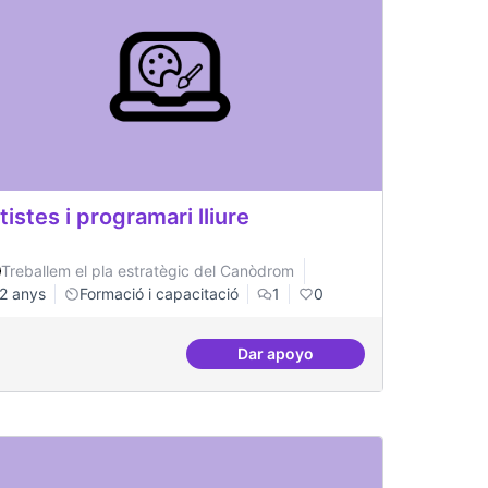
tistes i programari lliure
Treballem el pla estratègic del Canòdrom
2 anys
Formació i capacitació
1
0
Dar apoyo
tiu a tots nivells que sigui referent
Artistes i programari lliure