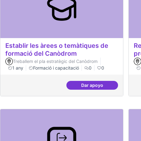
Establir les àrees o temàtiques de
Re
formació del Canòdrom
pr
Treballem el pla estratègic del Canòdrom
1 any
Formació i capacitació
0
0
Dar apoyo
Establir les àrees o t