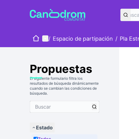
Inicio
Menú principal
/
Espacio de partipación
/
Pla Est
Propuestas
El siguiente formulario filtra los
resultados de búsqueda dinámicamente
cuando se cambian las condiciones de
búsqueda.
Estado
Todos