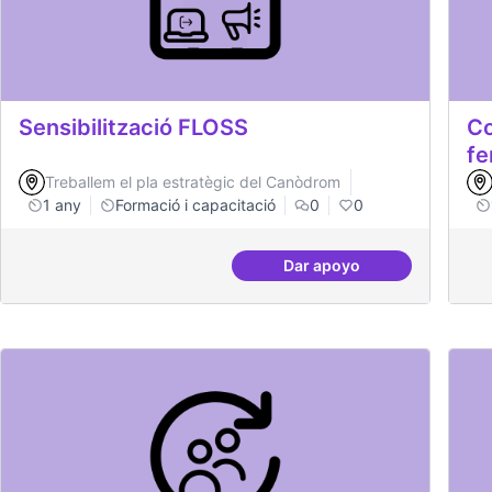
Sensibilització FLOSS
Co
fe
Treballem el pla estratègic del Canòdrom
1 any
Formació i capacitació
0
0
Dar apoyo
Sensibilització FLOSS