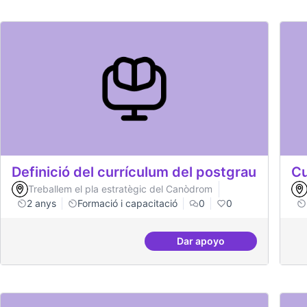
Definició del currículum del postgrau
Cu
Treballem el pla estratègic del Canòdrom
2 anys
Formació i capacitació
0
0
Dar apoyo
Definició del currícul