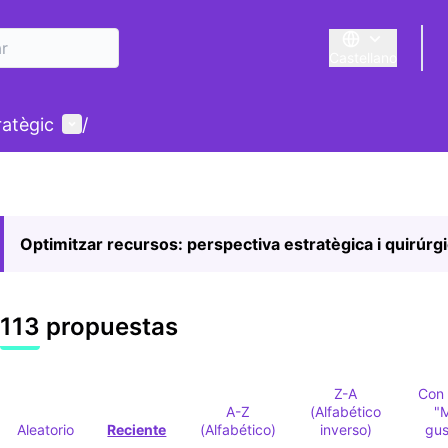
Castellano
Triar la llengua
E
Menú de usuario
ratègic
/
Optimitzar recursos: perspectiva estratègica i quirúrg
113 propuestas
Z-A
Con
A-Z
(Alfabético
"
Aleatorio
Reciente
(Alfabético)
inverso)
gus