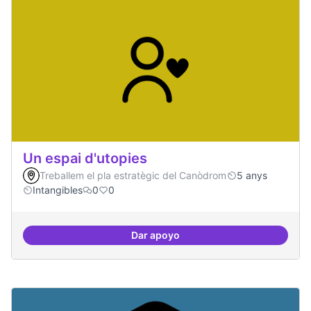
Un espai d'utopies
Treballem el pla estratègic del Canòdrom
5 anys
Intangibles
0
0
Dar apoyo
Un espai d'utopies