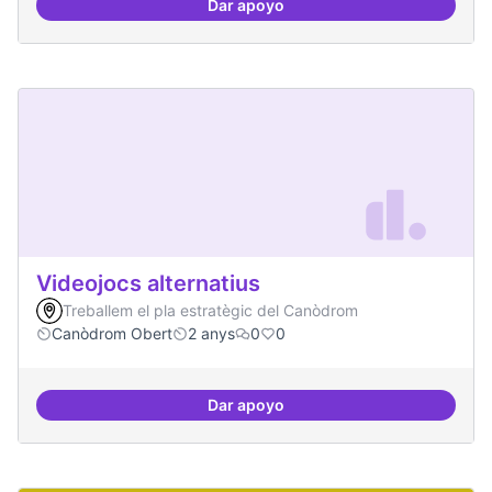
Dar apoyo
Xarxa internacional d'ateneus -
Videojocs alternatius
Treballem el pla estratègic del Canòdrom
Canòdrom Obert
2 anys
0
0
Dar apoyo
Videojocs alternatius