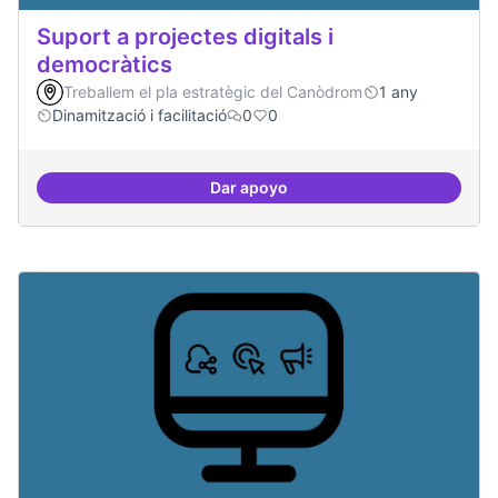
Suport a projectes digitals i
democràtics
Treballem el pla estratègic del Canòdrom
1 any
Dinamització i facilitació
0
0
Dar apoyo
Suport a projectes digitals i dem