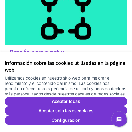
Procés participatiu
Treballem el pla estratègic del Canòdrom
1 any
Información sobre las cookies utilizadas en la página
Governança
0
0
web
Utilizamos cookies en nuestro sitio web para mejorar el
rendimiento y el contenido del mismo. Las cookies nos
Dar apoyo
Procés participatiu
permiten ofrecer una experiencia de usuario y unos contenidos
más personalizados desde nuestros canales de redes sociales.
Aceptar todas
Aceptar solo las esenciales
Configuración