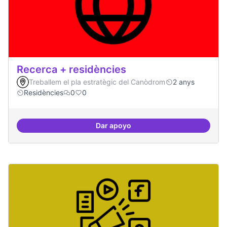
Recerca + residències
Treballem el pla estratègic del Canòdrom
2 anys
Residències
0
0
Dar apoyo
Recerca + residències