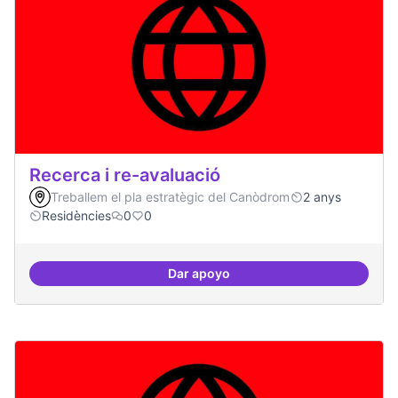
Recerca i re-avaluació
Treballem el pla estratègic del Canòdrom
2 anys
Residències
0
0
Dar apoyo
Recerca i re-avaluació