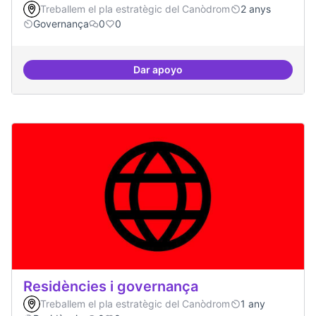
Treballem el pla estratègic del Canòdrom
2 anys
Governança
0
0
Dar apoyo
Revisió interna del Model de Go
Residències i governança
Treballem el pla estratègic del Canòdrom
1 any