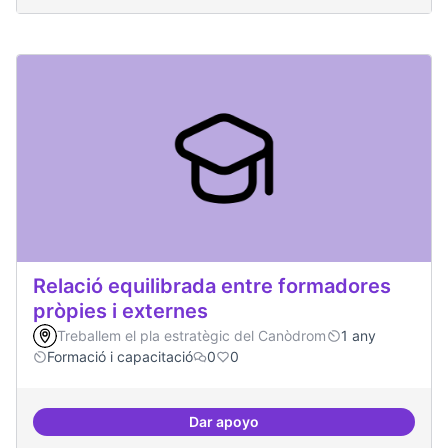
Relació equilibrada entre formadores
pròpies i externes
Treballem el pla estratègic del Canòdrom
1 any
Formació i capacitació
0
0
Dar apoyo
Relació equilibrada entre formad