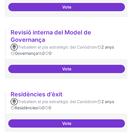
Vote
Projectes de recerca especialitz
Revisió interna del Model de
Governança
Treballem el pla estratègic del Canòdrom
2 anys
Governança
0
0
Vote
Revisió interna del Model de Go
Residències d'èxit
Treballem el pla estratègic del Canòdrom
2 anys
Residències
0
0
Vote
Residències d'èxit