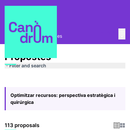
Mai
Log in
Main
Pla Estratègic
/
Propostes
Propostes
Filter and search
Optimitzar recursos: perspectiva estratègica i
quirúrgica
113 proposals