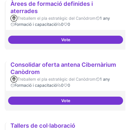
Àrees de formació definides i
aterrades
Treballem el pla estratègic del Canòdrom
1 any
Formació i capacitació
0
0
Vote
Àrees de formació definides i at
Consolidar oferta antena Cibernàrium
Canòdrom
Treballem el pla estratègic del Canòdrom
1 any
Formació i capacitació
0
0
Vote
Consolidar oferta antena Ciber
Tallers de col·laboració