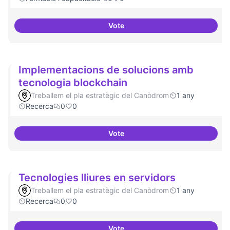
Vote
Tenir un programa formatiu a tots
Implementacions de solucions amb
tecnologia blockchain
Treballem el pla estratègic del Canòdrom
1 any
Recerca
0
0
Vote
Implementacions de solucions a
Tecnologies lliures en servidors
Treballem el pla estratègic del Canòdrom
1 any
Recerca
0
0
Vote