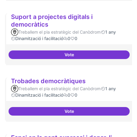
Suport a projectes digitals i
democràtics
Treballem el pla estratègic del Canòdrom
1 any
Dinamització i facilitació
0
0
Vote
Suport a projectes digitals i dem
Trobades democràtiques
Treballem el pla estratègic del Canòdrom
1 any
Dinamització i facilitació
0
0
Vote
Trobades democràtiques