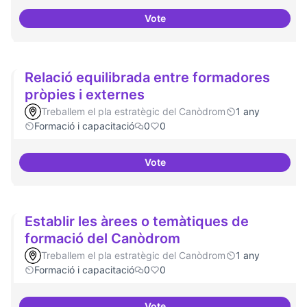
Vote
Formacions en la conscienciació 
Relació equilibrada entre formadores
pròpies i externes
Treballem el pla estratègic del Canòdrom
1 any
Formació i capacitació
0
0
Vote
Relació equilibrada entre formad
Establir les àrees o temàtiques de
formació del Canòdrom
Treballem el pla estratègic del Canòdrom
1 any
Formació i capacitació
0
0
Vote