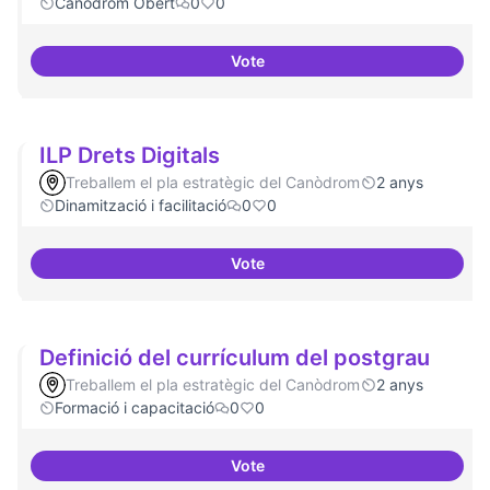
Canòdrom Obert
0
0
Vote
Grades Obertes
ILP Drets Digitals
Treballem el pla estratègic del Canòdrom
2 anys
Dinamització i facilitació
0
0
Vote
ILP Drets Digitals
Definició del currículum del postgrau
Treballem el pla estratègic del Canòdrom
2 anys
Formació i capacitació
0
0
Vote
Definició del currículum del pos