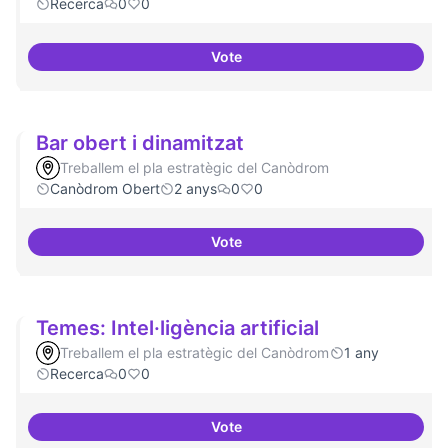
Recerca
0
0
Vote
Beques de recerca per investiga
Bar obert i dinamitzat
Treballem el pla estratègic del Canòdrom
Canòdrom Obert
2 anys
0
0
Vote
Bar obert i dinamitzat
Temes: Intel·ligència artificial
Treballem el pla estratègic del Canòdrom
1 any
Recerca
0
0
Vote
Temes: Intel·ligència artificial