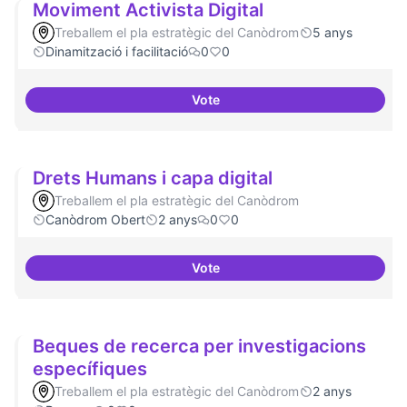
Moviment Activista Digital
Treballem el pla estratègic del Canòdrom
5 anys
Dinamització i facilitació
0
0
Vote
Moviment Activista Digital
Drets Humans i capa digital
Treballem el pla estratègic del Canòdrom
Canòdrom Obert
2 anys
0
0
Vote
Drets Humans i capa digital
Beques de recerca per investigacions
específiques
Treballem el pla estratègic del Canòdrom
2 anys