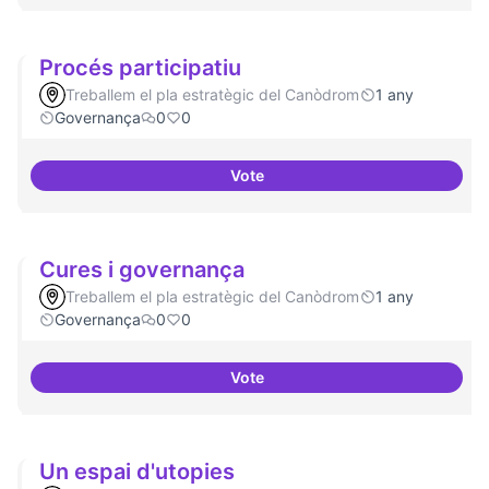
Procés participatiu
Treballem el pla estratègic del Canòdrom
1 any
Governança
0
0
Vote
Procés participatiu
Cures i governança
Treballem el pla estratègic del Canòdrom
1 any
Governança
0
0
Vote
Cures i governança
Un espai d'utopies