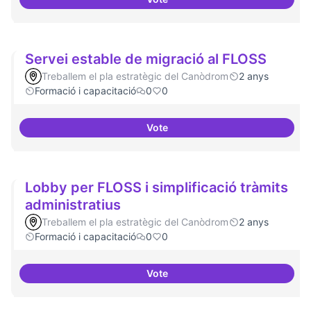
Establir les àrees o temàtiques
Servei estable de migració al FLOSS
Treballem el pla estratègic del Canòdrom
2 anys
Formació i capacitació
0
0
Vote
Servei estable de migració al FL
Lobby per FLOSS i simplificació tràmits
administratius
Treballem el pla estratègic del Canòdrom
2 anys
Formació i capacitació
0
0
Vote
Lobby per FLOSS i simplificació 