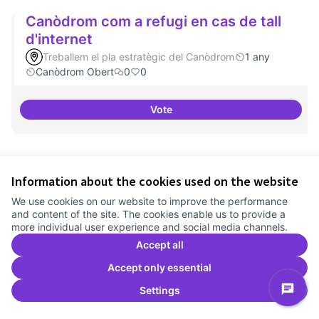
Canòdrom com a refugi en cas de tall
d'internet
Treballem el pla estratègic del Canòdrom
1 any
Canòdrom Obert
0
0
Vote
Canòdrom com a refugi en cas de 
Festival feminisme digital
Information about the cookies used on the website
Treballem el pla estratègic del Canòdrom
1 any
We use cookies on our website to improve the performance
Canòdrom Obert
0
0
and content of the site. The cookies enable us to provide a
more individual user experience and social media channels.
Vote
Accept all
Festival feminisme digital
Accept only essential
Settings
Comité Asesor Internacional