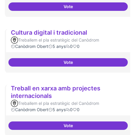
Vote
Model exportable - guifinet a niv
Cultura digital i tradicional
Treballem el pla estratègic del Canòdrom
Canòdrom Obert
5 anys
0
0
Vote
Cultura digital i tradicional
Treball en xarxa amb projectes
internacionals
Treballem el pla estratègic del Canòdrom
Canòdrom Obert
5 anys
0
0
Vote
Treball en xarxa amb projectes i