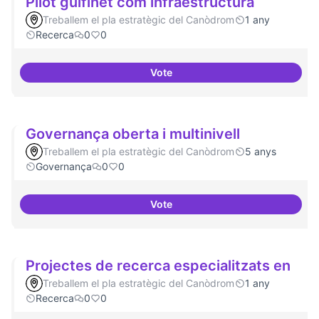
Pilot guifinet com infraestructura
Treballem el pla estratègic del Canòdrom
1 any
Recerca
0
0
Vote
Pilot guifinet com infraestructur
Governança oberta i multinivell
Treballem el pla estratègic del Canòdrom
5 anys
Governança
0
0
Vote
Governança oberta i multinivell
Projectes de recerca especialitzats en
Treballem el pla estratègic del Canòdrom
1 any
Recerca
0
0