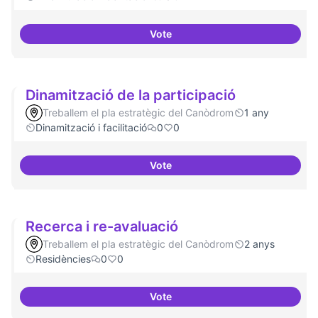
Vote
Espai grades democràtiques
Dinamització de la participació
Treballem el pla estratègic del Canòdrom
1 any
Dinamització i facilitació
0
0
Vote
Dinamització de la participació
Recerca i re-avaluació
Treballem el pla estratègic del Canòdrom
2 anys
Residències
0
0
Vote
Recerca i re-avaluació