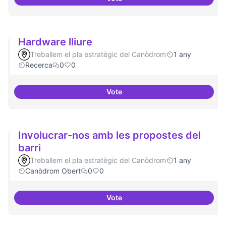
Tecnologies lliures en servidors
Hardware lliure
Treballem el pla estratègic del Canòdrom
1 any
Recerca
0
0
Vote
Hardware lliure
Involucrar-nos amb les propostes del
barri
Treballem el pla estratègic del Canòdrom
1 any
Canòdrom Obert
0
0
Vote
Involucrar-nos amb les proposte