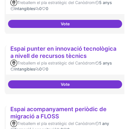
Treballem el pla estratègic del Canòdrom
5 anys
Intangibles
0
0
Vote
Un espai d'utopies
Espai punter en innovació tecnològica
a nivell de recursos tècnics
Treballem el pla estratègic del Canòdrom
5 anys
Intangibles
0
0
Vote
Espai punter en innovació tecnol
Espai acompanyament periòdic de
migració a FLOSS
Treballem el pla estratègic del Canòdrom
1 any