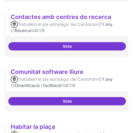
Contactes amb centres de recerca
Treballem el pla estratègic del Canòdrom
1 any
Recerca
0
0
Vote
Contactes amb centres de recer
Comunitat software lliure
Treballem el pla estratègic del Canòdrom
1 any
Dinamització i facilitació
0
0
Vote
Comunitat software lliure
Habitar la plaça