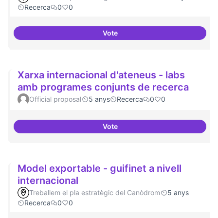
Recerca
0
0
Vote
Erasmus Canòdrom
Xarxa internacional d'ateneus - labs
amb programes conjunts de recerca
Official proposal
5 anys
Recerca
0
0
Vote
Xarxa internacional d'ateneus -
Model exportable - guifinet a nivell
internacional
Treballem el pla estratègic del Canòdrom
5 anys
Recerca
0
0