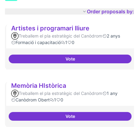
Order proposals by:
Artistes i programari lliure
Treballem el pla estratègic del Canòdrom
2 anys
Formació i capacitació
1
0
Vote
Artistes i programari lliure
Memòria HIstòrica
Treballem el pla estratègic del Canòdrom
1 any
Canòdrom Obert
1
0
Vote
Memòria HIstòrica