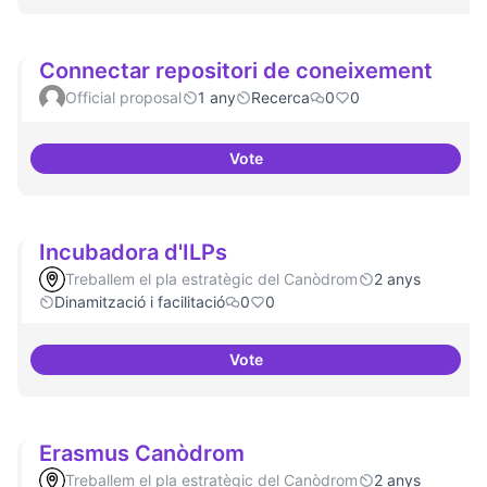
Connectar repositori de coneixement
Official proposal
1 any
Recerca
0
0
Vote
Connectar repositori de coneix
Incubadora d'ILPs
Treballem el pla estratègic del Canòdrom
2 anys
Dinamització i facilitació
0
0
Vote
Incubadora d'ILPs
Erasmus Canòdrom
Treballem el pla estratègic del Canòdrom
2 anys