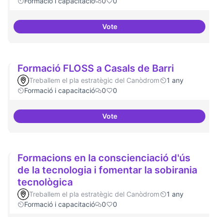
Formació i capacitació
0
0
Vote
Espai acompanyament periòdic 
Formació FLOSS a Casals de Barri
Treballem el pla estratègic del Canòdrom
1 any
Formació i capacitació
0
0
Vote
Formació FLOSS a Casals de Barr
Formacions en la conscienciació d'ús
de la tecnologia i fomentar la sobirania
tecnològica
Treballem el pla estratègic del Canòdrom
1 any
Formació i capacitació
0
0