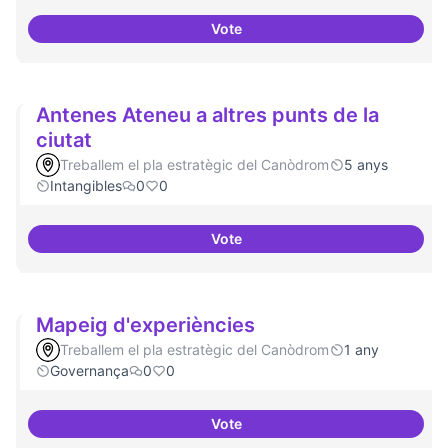
Vote
Idees per la millora democràtica
Antenes Ateneu a altres punts de la
ciutat
Treballem el pla estratègic del Canòdrom
5 anys
Intangibles
0
0
Vote
Antenes Ateneu a altres punts de 
Mapeig d'experiències
Treballem el pla estratègic del Canòdrom
1 any
Governança
0
0
Vote
Mapeig d'experiències