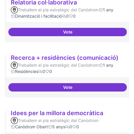
Relatoria col·laborativa
Treballem el pla estratègic del Canòdrom
1 any
Dinamització i facilitació
0
0
Vote
Relatoria col·laborativa
Recerca + residències (comunicació)
Treballem el pla estratègic del Canòdrom
1 any
Residències
0
0
Vote
Recerca + residències (comunic
Idees per la millora democràtica
Treballem el pla estratègic del Canòdrom
Canòdrom Obert
5 anys
0
0