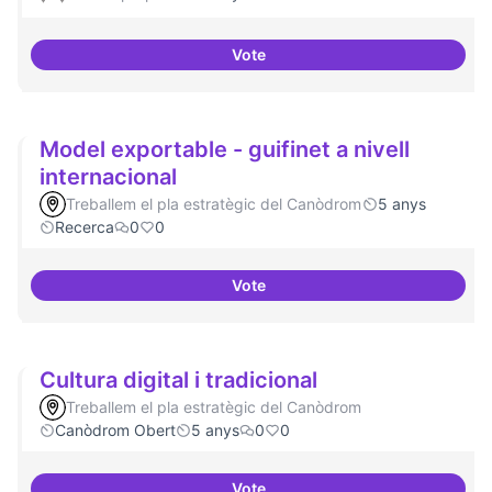
Vote
Xarxa internacional d'ateneus -
Model exportable - guifinet a nivell
internacional
Treballem el pla estratègic del Canòdrom
5 anys
Recerca
0
0
Vote
Model exportable - guifinet a niv
Cultura digital i tradicional
Treballem el pla estratègic del Canòdrom
Canòdrom Obert
5 anys
0
0
Vote