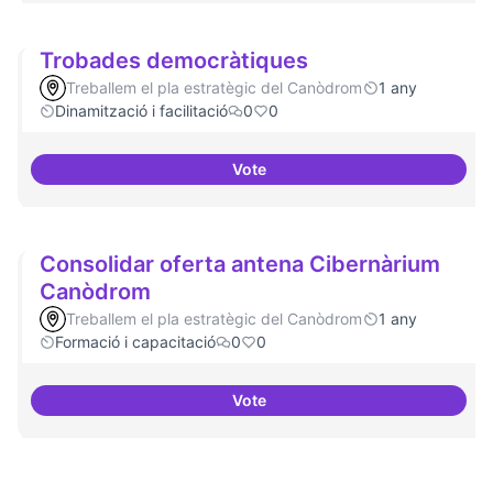
Trobades democràtiques
Treballem el pla estratègic del Canòdrom
1 any
Dinamització i facilitació
0
0
Vote
Trobades democràtiques
Consolidar oferta antena Cibernàrium
Canòdrom
Treballem el pla estratègic del Canòdrom
1 any
Formació i capacitació
0
0
Vote
Consolidar oferta antena Ciber