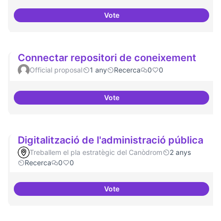
Vote
Definició del currículum del pos
Connectar repositori de coneixement
Official proposal
1 any
Recerca
0
0
Vote
Connectar repositori de coneix
Digitalització de l'administració pública
Treballem el pla estratègic del Canòdrom
2 anys
Recerca
0
0
Vote
Digitalització de l'administració 