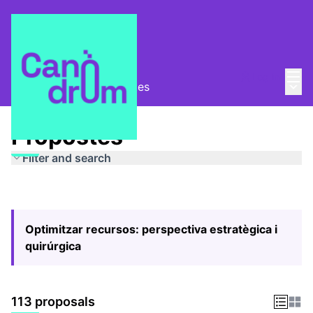
Mai
Log in
Main
Pla Estratègic
/
Propostes
Propostes
Filter and search
Optimitzar recursos: perspectiva estratègica i
quirúrgica
113 proposals