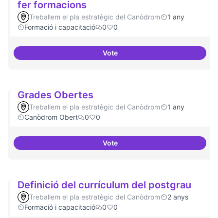
fer formacions
Treballem el pla estratègic del Canòdrom
1 any
Formació i capacitació
0
0
Vote
Col·laboració amb Torre Jussana
Grades Obertes
Treballem el pla estratègic del Canòdrom
1 any
Canòdrom Obert
0
0
Vote
Grades Obertes
Definició del currículum del postgrau
Treballem el pla estratègic del Canòdrom
2 anys
Formació i capacitació
0
0