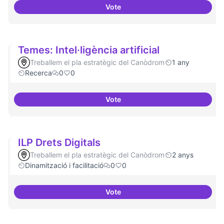
Vote
Bar obert i dinamitzat
Temes: Intel·ligència artificial
Treballem el pla estratègic del Canòdrom
1 any
Recerca
0
0
Vote
Temes: Intel·ligència artificial
ILP Drets Digitals
Treballem el pla estratègic del Canòdrom
2 anys
Dinamització i facilitació
0
0
Vote
ILP Drets Digitals