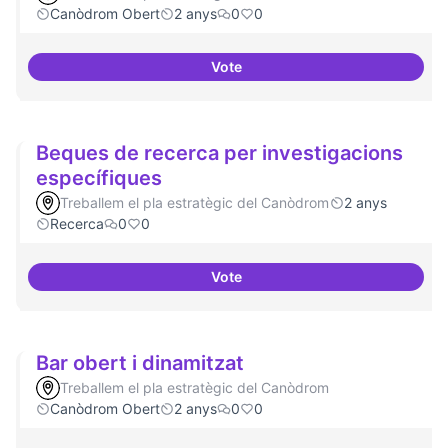
Canòdrom Obert
2 anys
0
0
Vote
Drets Humans i capa digital
Beques de recerca per investigacions
específiques
Treballem el pla estratègic del Canòdrom
2 anys
Recerca
0
0
Vote
Beques de recerca per investiga
Bar obert i dinamitzat
Treballem el pla estratègic del Canòdrom
Canòdrom Obert
2 anys
0
0