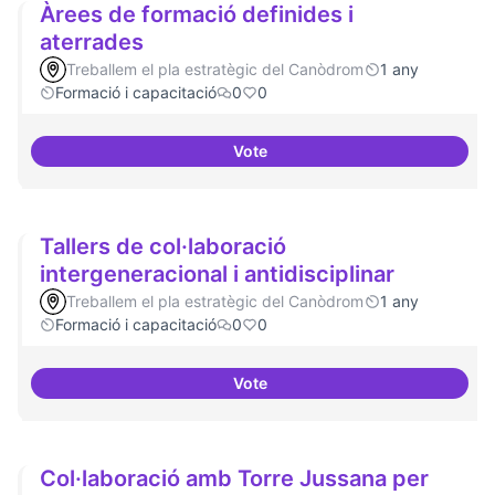
Àrees de formació definides i
aterrades
Treballem el pla estratègic del Canòdrom
1 any
Formació i capacitació
0
0
Vote
Àrees de formació definides i at
Tallers de col·laboració
intergeneracional i antidisciplinar
Treballem el pla estratègic del Canòdrom
1 any
Formació i capacitació
0
0
Vote
Tallers de col·laboració intergene
Col·laboració amb Torre Jussana per