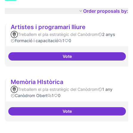
Order proposals by:
Artistes i programari lliure
Treballem el pla estratègic del Canòdrom
2 anys
Formació i capacitació
1
0
Vote
Artistes i programari lliure
Memòria HIstòrica
Treballem el pla estratègic del Canòdrom
1 any
Canòdrom Obert
1
0
Vote
Memòria HIstòrica