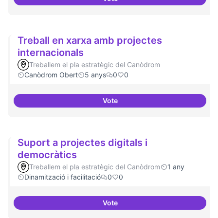
Cultura digital i tradicional
Treball en xarxa amb projectes
internacionals
Treballem el pla estratègic del Canòdrom
Canòdrom Obert
5 anys
0
0
Vote
Treball en xarxa amb projectes i
Suport a projectes digitals i
democràtics
Treballem el pla estratègic del Canòdrom
1 any
Dinamització i facilitació
0
0
Vote
Suport a projectes digitals i dem