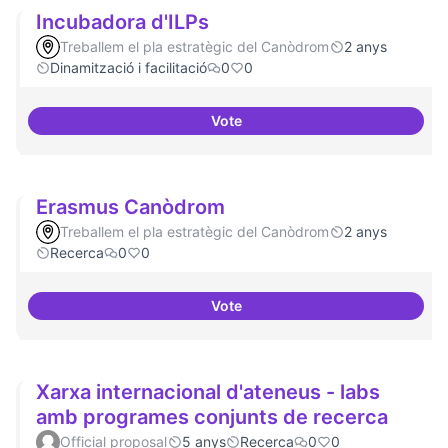
Incubadora d'ILPs
Treballem el pla estratègic del Canòdrom
2 anys
Dinamització i facilitació
0
0
Vote
Incubadora d'ILPs
Erasmus Canòdrom
Treballem el pla estratègic del Canòdrom
2 anys
Recerca
0
0
Vote
Erasmus Canòdrom
Xarxa internacional d'ateneus - labs
amb programes conjunts de recerca
Official proposal
5 anys
Recerca
0
0