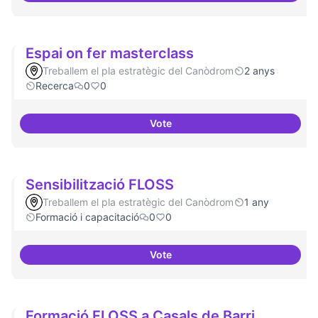
Espai on fer masterclass
Treballem el pla estratègic del Canòdrom
2 anys
Recerca
0
0
Vote
Espai on fer masterclass
Sensibilització FLOSS
Treballem el pla estratègic del Canòdrom
1 any
Formació i capacitació
0
0
Vote
Sensibilització FLOSS
Formació FLOSS a Casals de Barri