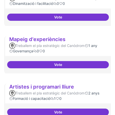
Dinamització i facilitació
0
0
Vote
Repositori de coneixement
Mapeig d'experiències
Treballem el pla estratègic del Canòdrom
1 any
Governança
0
0
Vote
Mapeig d'experiències
Artistes i programari lliure
Treballem el pla estratègic del Canòdrom
2 anys
Formació i capacitació
1
0
Vote
Artistes i programari lliure