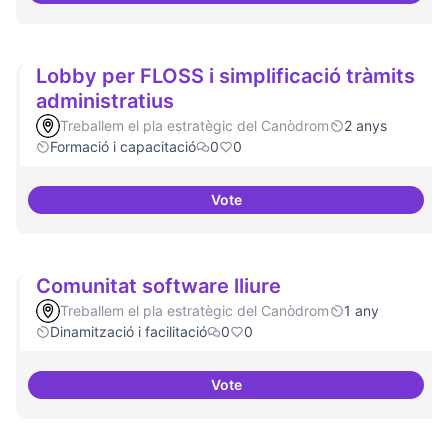
Lobby per FLOSS i simplificació tràmits
administratius
Treballem el pla estratègic del Canòdrom
2 anys
Formació i capacitació
0
0
Vote
Lobby per FLOSS i simplificació 
Comunitat software lliure
Treballem el pla estratègic del Canòdrom
1 any
Dinamització i facilitació
0
0
Vote
Comunitat software lliure