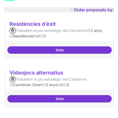
Order proposals by:
Residències d'èxit
Treballem el pla estratègic del Canòdrom
2 anys
Residències
0
0
Vote
Residències d'èxit
Videojocs alternatius
Treballem el pla estratègic del Canòdrom
Canòdrom Obert
2 anys
0
0
Vote
Videojocs alternatius