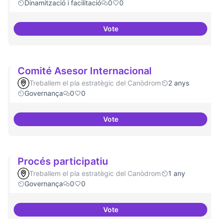
Dinamització i facilitació
0
0
Vote
Incubadora d'ILPs
Comité Asesor Internacional
Treballem el pla estratègic del Canòdrom
2 anys
Governança
0
0
Vote
Comité Asesor Internacional
Procés participatiu
Treballem el pla estratègic del Canòdrom
1 any
Governança
0
0
Vote
Procés participatiu