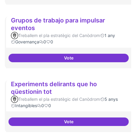
Grupos de trabajo para impulsar
eventos
Treballem el pla estratègic del Canòdrom
1 any
Governança
0
0
Vote
Grupos de trabajo para impulsar
Experiments delirants que ho
qüestionin tot
Treballem el pla estratègic del Canòdrom
5 anys
Intangibles
0
0
Vote
Experiments delirants que ho qüe