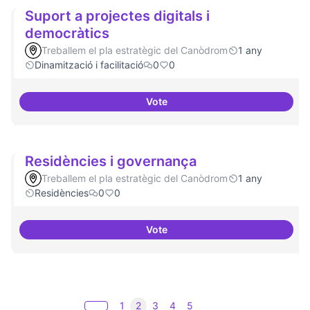
Suport a projectes digitals i
democràtics
Treballem el pla estratègic del Canòdrom
1 any
Dinamització i facilitació
0
0
Vote
Suport a projectes digitals i dem
Residències i governança
Treballem el pla estratègic del Canòdrom
1 any
Residències
0
0
Vote
Residències i governança
1
2
3
4
5