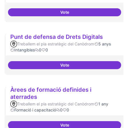
Vote
Espai acompanyament periòdic 
Punt de defensa de Drets Digitals
Treballem el pla estratègic del Canòdrom
5 anys
Intangibles
0
0
Vote
Punt de defensa de Drets Digital
Àrees de formació definides i
aterrades
Treballem el pla estratègic del Canòdrom
1 any
Formació i capacitació
0
0
Vote
Àrees de formació definides i at