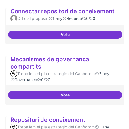
Connectar repositori de coneixement
Official proposal
1 any
Recerca
0
0
Vote
Connectar repositori de coneix
Mecanismes de gpvernança
compartits
Treballem el pla estratègic del Canòdrom
2 anys
Governança
0
0
Vote
Mecanismes de gpvernança com
Repositori de coneixement
Treballem el pla estratègic del Canòdrom
1 any