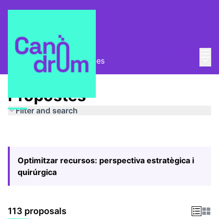
Mai
Log in
Main
Pla Estratègic
/
Propostes
Propostes
Filter and search
Optimitzar recursos: perspectiva estratègica i
quirúrgica
113 proposals