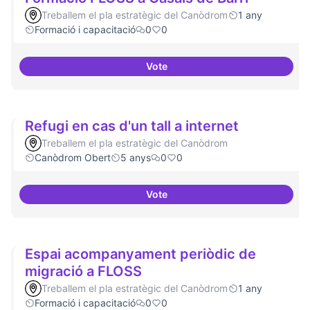
Treballem el pla estratègic del Canòdrom
1 any
Formació i capacitació
0
0
Vote
Formació FLOSS a Casals de Barr
Refugi en cas d'un tall a internet
Treballem el pla estratègic del Canòdrom
Canòdrom Obert
5 anys
0
0
Vote
Refugi en cas d'un tall a internet
Espai acompanyament periòdic de
migració a FLOSS
Treballem el pla estratègic del Canòdrom
1 any
Formació i capacitació
0
0