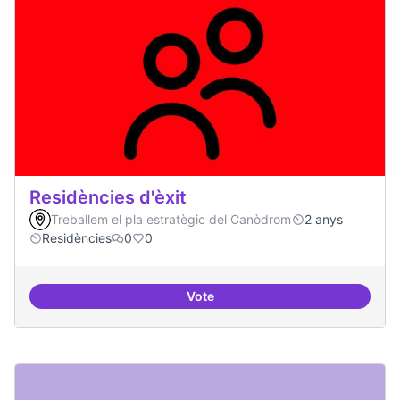
Residències d'èxit
Treballem el pla estratègic del Canòdrom
2 anys
Residències
0
0
Vote
Residències d'èxit