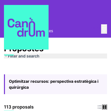
Mai
Log in
Main
Pla Estratègic
/
Propostes
Propostes
Filter and search
Optimitzar recursos: perspectiva estratègica i
quirúrgica
113 proposals