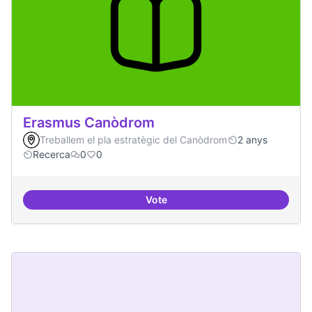
Erasmus Canòdrom
Treballem el pla estratègic del Canòdrom
2 anys
Recerca
0
0
Vote
Erasmus Canòdrom