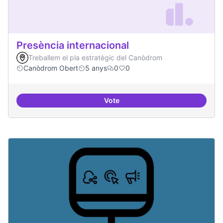
Presència internacional
Treballem el pla estratègic del Canòdrom
Canòdrom Obert
5 anys
0
0
Vote
Presència internacional