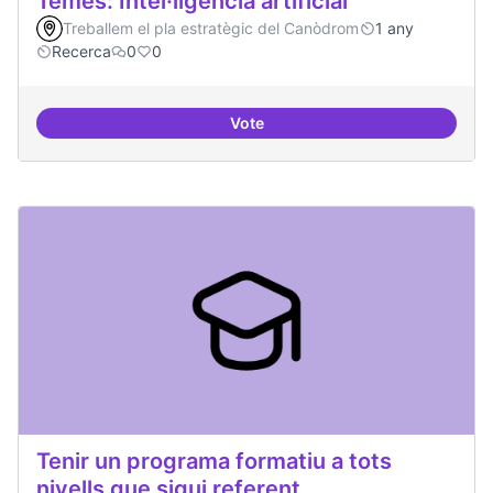
Temes: Intel·ligència artificial
Treballem el pla estratègic del Canòdrom
1 any
Recerca
0
0
Vote
Temes: Intel·ligència artificial
Tenir un programa formatiu a tots
nivells que sigui referent