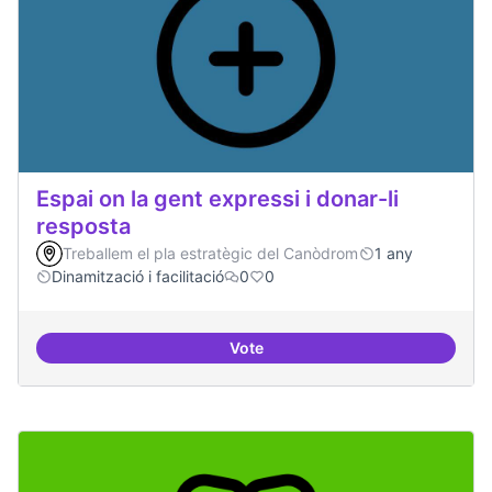
Espai on la gent expressi i donar-li
resposta
Treballem el pla estratègic del Canòdrom
1 any
Dinamització i facilitació
0
0
Vote
Espai on la gent expressi i donar