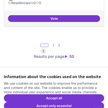
Residències
0
0
Vote
Nivell d'implicació dels residents
1
2
3
Results per page:
50
Information about the cookies used on the website
Terms of Service
We use cookies on our website to improve the performance
Cookie settings
and content of the site. The cookies enable us to provide a
Comunitat Canòdrom at Facebook
(External link)
Comunitat Canòdrom at Instagram
(External link)
Comunitat Canòdrom at YouTube
(External link)
English
more individual user experience and social media channels.
Triar la llengua
Elegir el idioma
Choose language
Accept all
Accept only essential