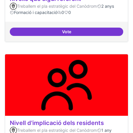
Treballem el pla estratègic del Canòdrom
2 anys
Formació i capacitació
0
0
Vote
Tenir un programa formatiu a tots
Nivell d'implicació dels residents
Treballem el pla estratègic del Canòdrom
1 any