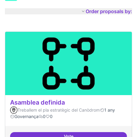
Order proposals by:
Asamblea definida
Treballem el pla estratègic del Canòdrom
1 any
Governança
0
0
Vote