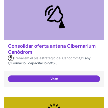
Consolidar oferta antena Cibernàrium
Canòdrom
Treballem el pla estratègic del Canòdrom
1 any
Formació i capacitació
0
0
Vote
Consolidar oferta antena Ciber