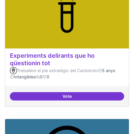
Experiments delirants que ho
qüestionin tot
Treballem el pla estratègic del Canòdrom
5 anys
Intangibles
0
0
Vote
Experiments delirants que ho qüe