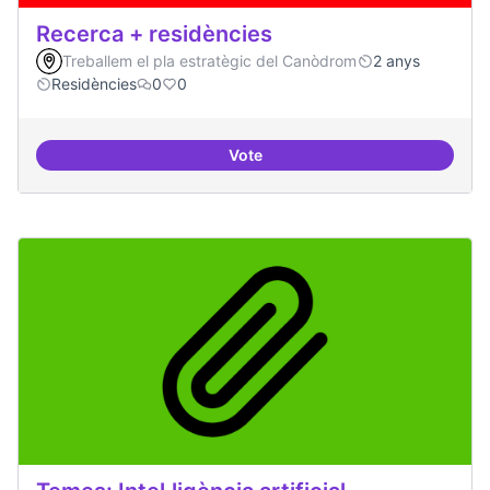
Recerca + residències
Treballem el pla estratègic del Canòdrom
2 anys
Residències
0
0
Vote
Recerca + residències