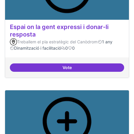
Espai on la gent expressi i donar-li
resposta
Treballem el pla estratègic del Canòdrom
1 any
Dinamització i facilitació
0
0
Vote
Espai on la gent expressi i donar