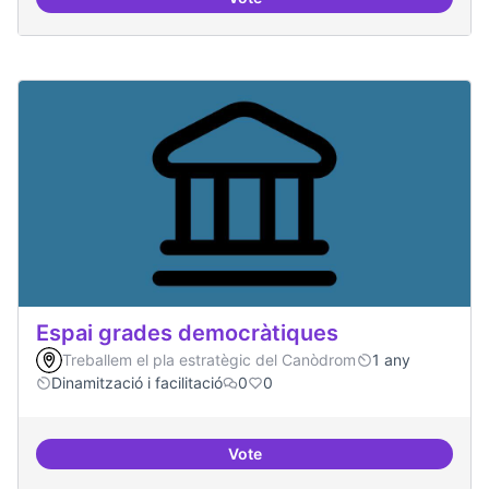
30 projectes residents referents
Espai grades democràtiques
Treballem el pla estratègic del Canòdrom
1 any
Dinamització i facilitació
0
0
Vote
Espai grades democràtiques