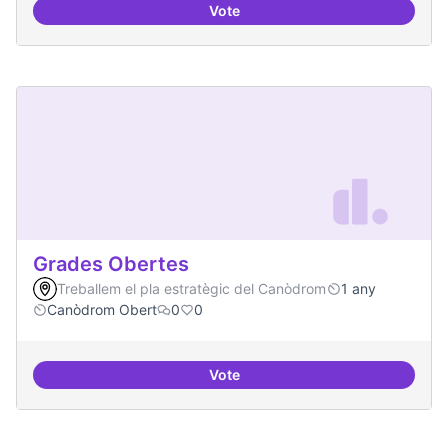
Vote
Moviment Activista Digital
Grades Obertes
Treballem el pla estratègic del Canòdrom
1 any
Canòdrom Obert
0
0
Vote
Grades Obertes