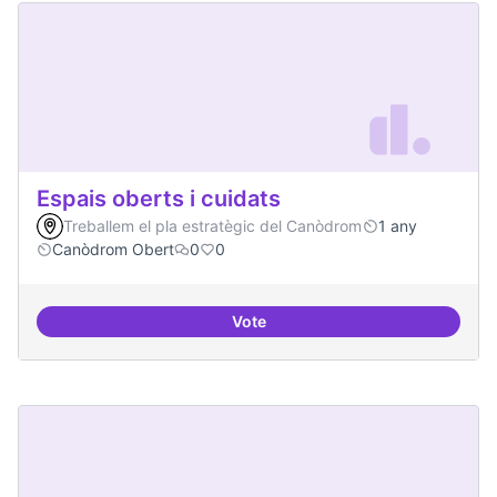
Espais oberts i cuidats
Treballem el pla estratègic del Canòdrom
1 any
Canòdrom Obert
0
0
Vote
Espais oberts i cuidats