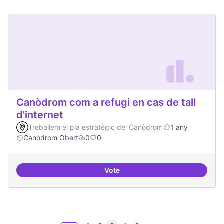
Canòdrom com a refugi en cas de tall
d'internet
Treballem el pla estratègic del Canòdrom
1 any
Canòdrom Obert
0
0
Vote
Canòdrom com a refugi en cas de t