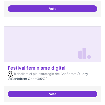
Vote
Iniciar línia de DDHH i capa digita
Festival feminisme digital
Treballem el pla estratègic del Canòdrom
1 any
Canòdrom Obert
0
0
Vote
Festival feminisme digital