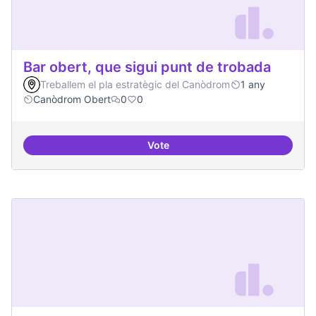
Bar obert, que sigui punt de trobada
Treballem el pla estratègic del Canòdrom
1 any
Canòdrom Obert
0
0
Vote
Bar obert, que sigui punt de trob