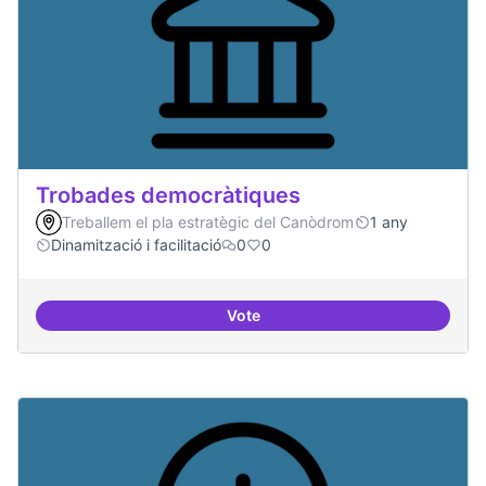
Trobades democràtiques
Treballem el pla estratègic del Canòdrom
1 any
Dinamització i facilitació
0
0
Vote
Trobades democràtiques