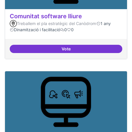
Comunitat software lliure
Treballem el pla estratègic del Canòdrom
1 any
Dinamització i facilitació
0
0
Vote
Comunitat software lliure