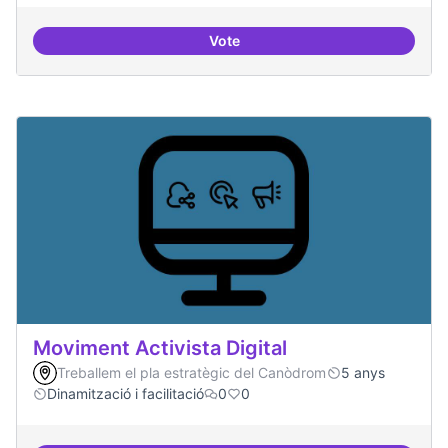
Vote
ILP Drets Digitals
Moviment Activista Digital
Treballem el pla estratègic del Canòdrom
5 anys
Dinamització i facilitació
0
0