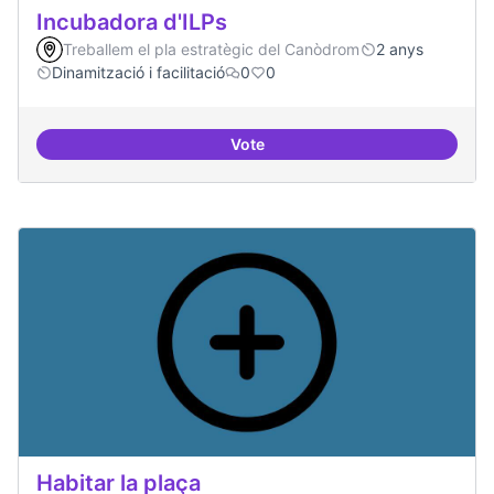
Incubadora d'ILPs
Treballem el pla estratègic del Canòdrom
2 anys
Dinamització i facilitació
0
0
Vote
Incubadora d'ILPs
Habitar la plaça