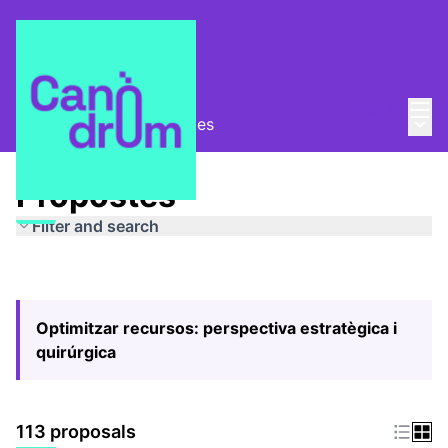
Mai
Log in
Main
Pla Estratègic
/
Propostes
Propostes
Filter and search
Optimitzar recursos: perspectiva estratègica i
quirúrgica
113 proposals