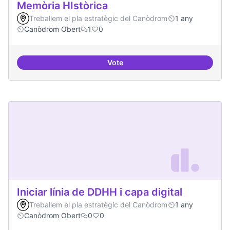
Memòria HIstòrica
Treballem el pla estratègic del Canòdrom
1 any
Canòdrom Obert
1
0
Vote
Memòria HIstòrica
Iniciar línia de DDHH i capa digital
Treballem el pla estratègic del Canòdrom
1 any
Canòdrom Obert
0
0