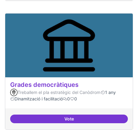
Grades democràtiques
Treballem el pla estratègic del Canòdrom
1 any
Dinamització i facilitació
0
0
Vote
Grades democràtiques