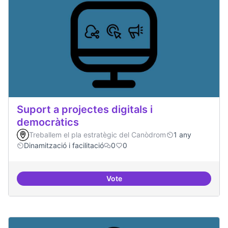
Suport a projectes digitals i
democràtics
Treballem el pla estratègic del Canòdrom
1 any
Dinamització i facilitació
0
0
Vote
Suport a projectes digitals i dem