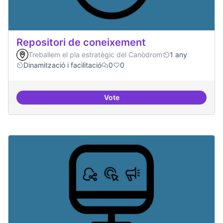
Repositori de coneixement
Treballem el pla estratègic del Canòdrom
1 any
Dinamització i facilitació
0
0
Vote
Repositori de coneixement