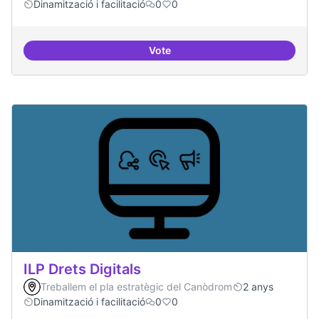
Dinamització i facilitació
0
0
Vote
Habitar la plaça
ILP Drets Digitals
Treballem el pla estratègic del Canòdrom
2 anys
Dinamització i facilitació
0
0