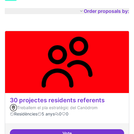
Order proposals by:
30 projectes residents referents
Treballem el pla estratègic del Canòdrom
Residències
5 anys
0
0
Vote