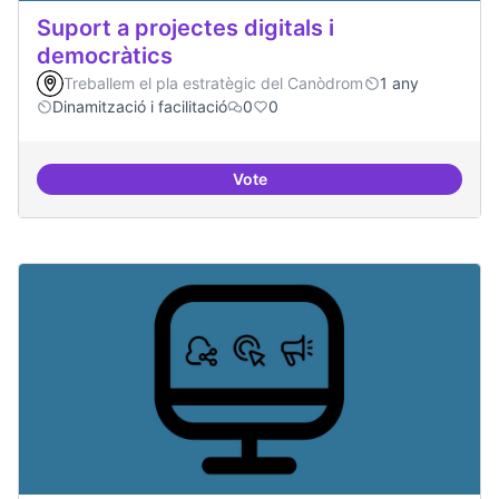
Suport a projectes digitals i
democràtics
Treballem el pla estratègic del Canòdrom
1 any
Dinamització i facilitació
0
0
Vote
Suport a projectes digitals i dem