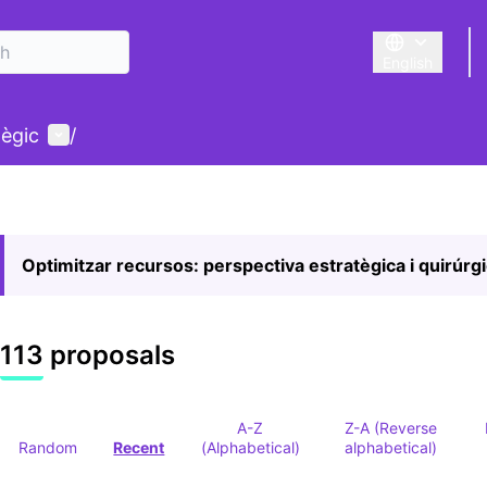
English
Triar la llengu
User menu
tègic
/
Optimitzar recursos: perspectiva estratègica i quirúrg
113 proposals
A-Z
Z-A (Reverse
Random
Recent
(Alphabetical)
alphabetical)