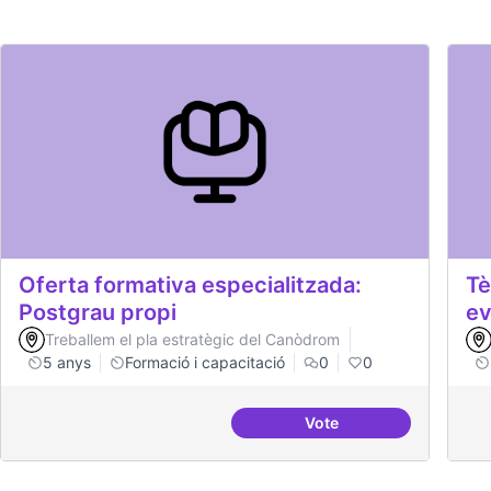
Oferta formativa especialitzada:
Tè
Postgrau propi
ev
Treballem el pla estratègic del Canòdrom
5 anys
Formació i capacitació
0
0
Vote
Oferta formativa espec