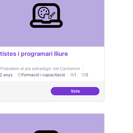
tistes i programari lliure
Treballem el pla estratègic del Canòdrom
2 anys
Formació i capacitació
1
0
Vote
tiu a tots nivells que sigui referent
Artistes i programari lliure