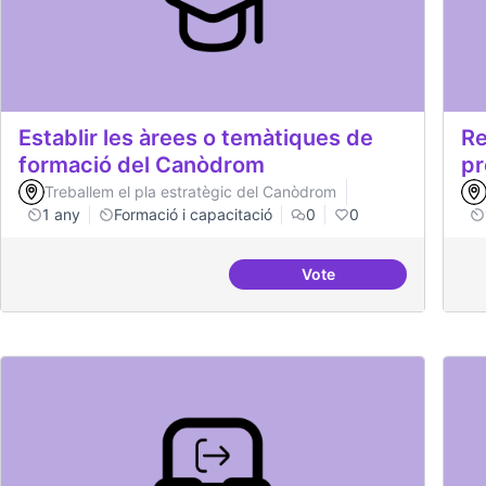
Establir les àrees o temàtiques de
Re
formació del Canòdrom
pr
Treballem el pla estratègic del Canòdrom
1 any
Formació i capacitació
0
0
Vote
Establir les àrees o t