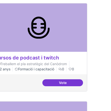
rsos de podcast i twitch
Treballem el pla estratègic del Canòdrom
2 anys
Formació i capacitació
0
0
Vote
um del postgrau
Cursos de podcast i twitch