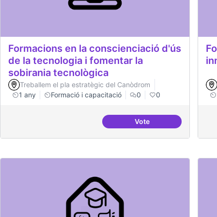
Formacions en la conscienciació d'ús
Fo
de la tecnologia i fomentar la
in
sobirania tecnològica
Treballem el pla estratègic del Canòdrom
1 any
Formació i capacitació
0
0
Vote
Formacions en la consc