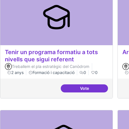
Tenir un programa formatiu a tots
Ar
nivells que sigui referent
Treballem el pla estratègic del Canòdrom
2 anys
Formació i capacitació
0
0
Vote
Tenir un programa forma