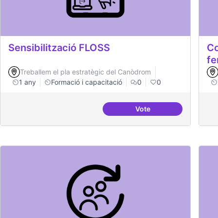
Sensibilització FLOSS
Co
fe
Treballem el pla estratègic del Canòdrom
1 any
Formació i capacitació
0
0
Vote
Sensibilització FLOSS