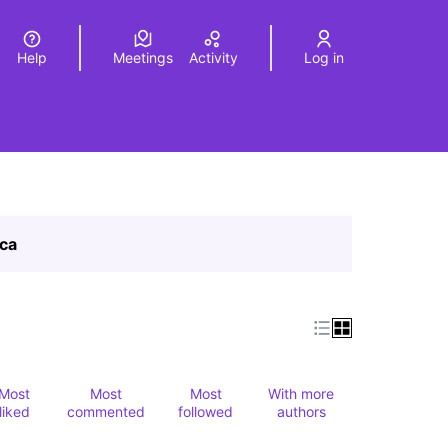
Help
Meetings
Activity
Log in
a
Elegir el idioma
Choose language
ica
Most
Most
Most
With more
liked
commented
followed
authors