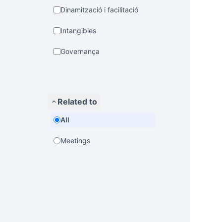
Dinamització i facilitació
Intangibles
Governança
Related to
All
Meetings