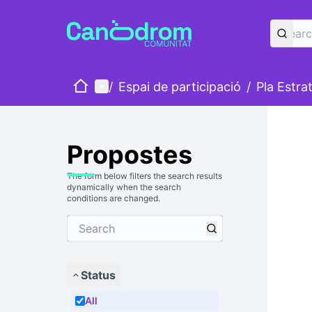
Home
Main menu
/
Espai de participació
/
Pla Estra
Propostes
The form below filters the search results
dynamically when the search
conditions are changed.
Status
All