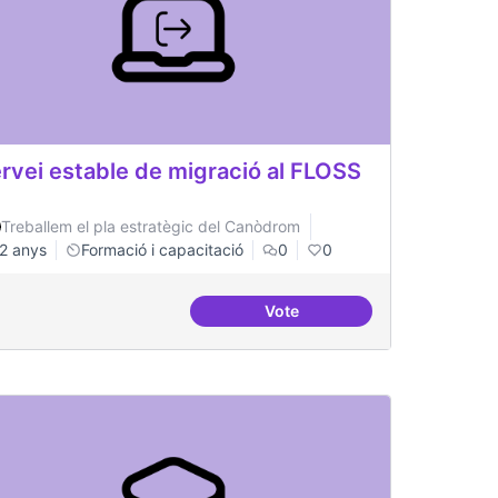
rvei estable de migració al FLOSS
Treballem el pla estratègic del Canòdrom
2 anys
Formació i capacitació
0
0
Vote
lificació tràmits administratius
Servei estable de migració a