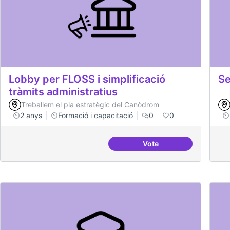
Lobby per FLOSS i simplificació
Se
tràmits administratius
Treballem el pla estratègic del Canòdrom
2 anys
Formació i capacitació
0
0
Vote
Lobby per FLOSS i simp