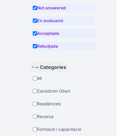
Not answered
En avaluació
Acceptada
Rebutjada
~ Categories
All
Canòdrom Obert
Residències
Recerca
Formació i capacitació