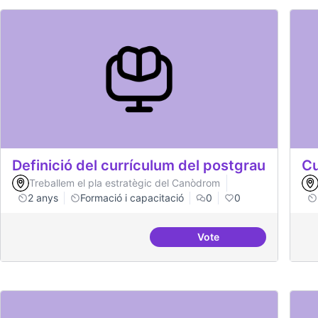
Definició del currículum del postgrau
Cu
Treballem el pla estratègic del Canòdrom
2 anys
Formació i capacitació
0
0
Vote
Definició del currícul