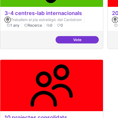
3-4 centres-lab internacionals
20
Treballem el pla estratègic del Canòdrom
1 any
Recerca
0
0
Vote
3-4 centres-lab intern
10 projectes consolidats