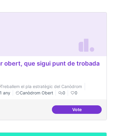
r obert, que sigui punt de trobada
Treballem el pla estratègic del Canòdrom
1 any
Canòdrom Obert
0
0
Vote
a
Bar obert, que sigui punt de