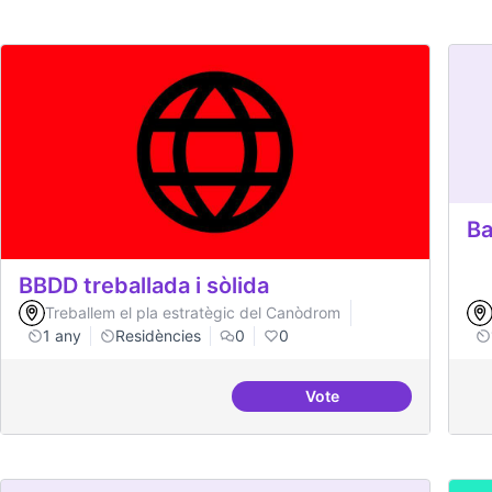
Ba
BBDD treballada i sòlida
Treballem el pla estratègic del Canòdrom
1 any
Residències
0
0
Vote
BBDD treballada i sòlid