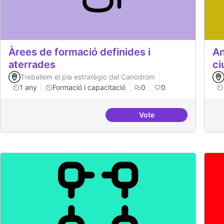
Àrees de formació definides i
An
aterrades
ci
Treballem el pla estratègic del Canòdrom
1 any
Formació i capacitació
0
0
Vote
Àrees de formació defi