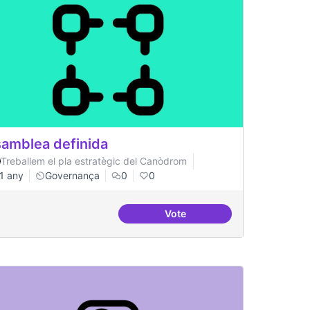
amblea definida
Treballem el pla estratègic del Canòdrom
1 any
Governança
0
0
Vote
Asamblea definida