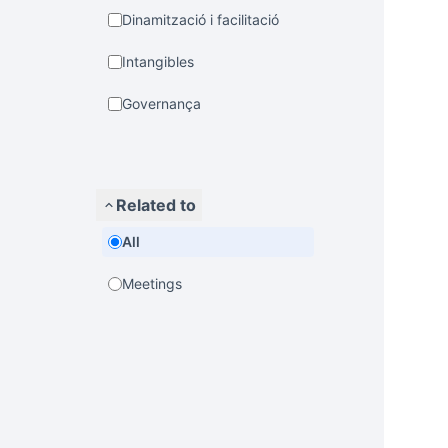
Dinamització i facilitació
Intangibles
Governança
Related to
All
Meetings