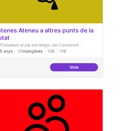
tenes Ateneu a altres punts de la
utat
Treballem el pla estratègic del Canòdrom
5 anys
Intangibles
0
0
Vote
nides i aterrades
Antenes Ateneu a altres punts