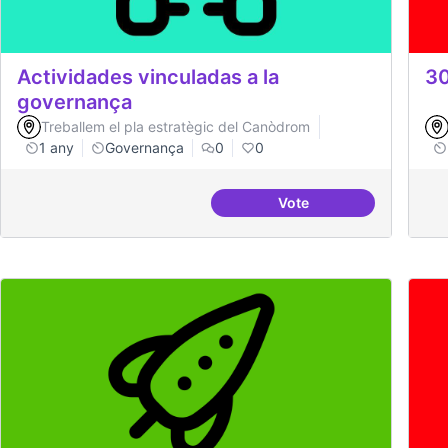
Actividades vinculadas a la
30
governança
Treballem el pla estratègic del Canòdrom
1 any
Governança
0
0
Vote
Actividades vinculadas