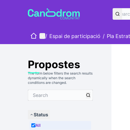
Home
Main menu
/
Espai de participació
/
Pla Estra
Propostes
The form below filters the search results
dynamically when the search
conditions are changed.
Status
All