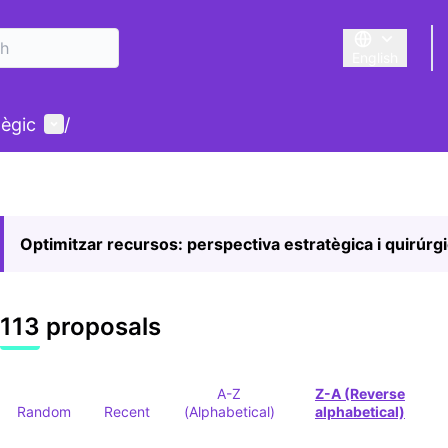
English
Triar la llengu
User menu
tègic
/
Optimitzar recursos: perspectiva estratègica i quirúrg
113 proposals
A-Z
Z-A (Reverse
Random
Recent
(Alphabetical)
alphabetical)