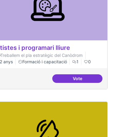
tistes i programari lliure
Treballem el pla estratègic del Canòdrom
2 anys
Formació i capacitació
1
0
Vote
rom
Artistes i programari lliure