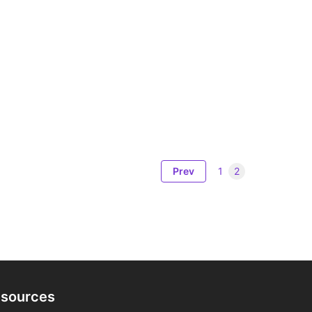
ts
Prev
1
2
sources