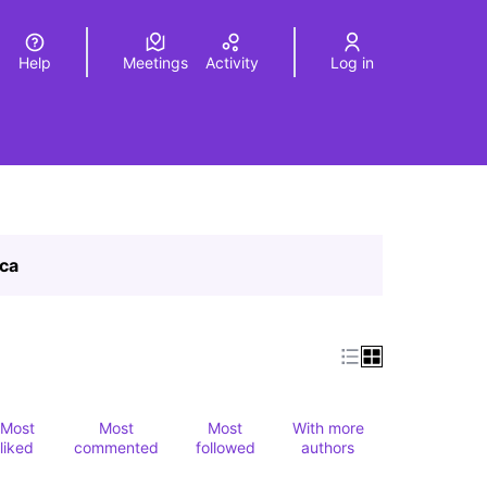
Help
Meetings
Activity
Log in
a
Elegir el idioma
Choose language
ica
Most
Most
Most
With more
liked
commented
followed
authors