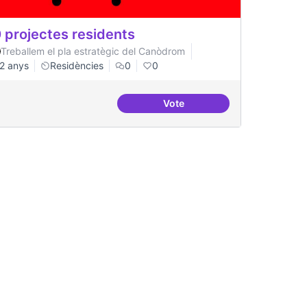
 projectes residents
Treballem el pla estratègic del Canòdrom
2 anys
Residències
0
0
Vote
acionals
20 projectes residents