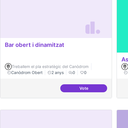
Bar obert i dinamitzat
As
Treballem el pla estratègic del Canòdrom
Canòdrom Obert
2 anys
0
0
Vote
Bar obert i dinamitzat