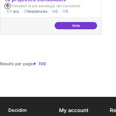
Treballem el pla estratègic del Canòdrom
1 any
Residències
0
0
Vote
10 projectes consolida
Results per page:
100
My account
Re
Decidim