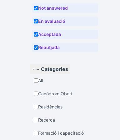
Not answered
En avaluació
Acceptada
Rebutjada
~ Categories
All
Canòdrom Obert
Residències
Recerca
Formació i capacitació