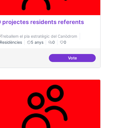
 projectes residents referents
Treballem el pla estratègic del Canòdrom
Residències
5 anys
0
0
Vote
 a la governança
30 projectes residents refer