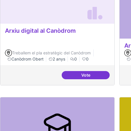
Arxiu digital al Canòdrom
Ar
Treballem el pla estratègic del Canòdrom
Canòdrom Obert
2 anys
0
0
Vote
Arxiu digital al Canòd