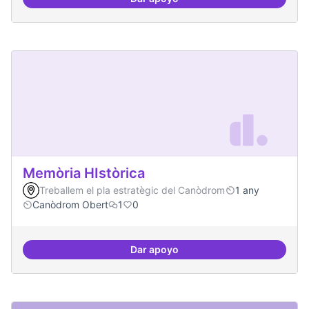
Artistes i programari lliure
Memòria HIstòrica
Treballem el pla estratègic del Canòdrom
1 any
Canòdrom Obert
1
0
Dar apoyo
Memòria HIstòrica