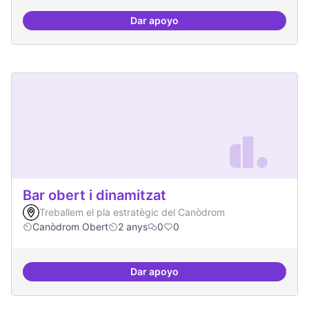
Dar apoyo
Beques de recerca per investiga
Bar obert i dinamitzat
Treballem el pla estratègic del Canòdrom
Canòdrom Obert
2 anys
0
0
Dar apoyo
Bar obert i dinamitzat