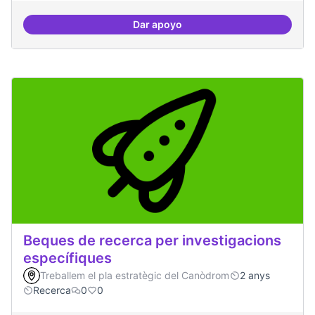
Dar apoyo
Drets Humans i capa digital
Beques de recerca per investigacions
específiques
Treballem el pla estratègic del Canòdrom
2 anys
Recerca
0
0