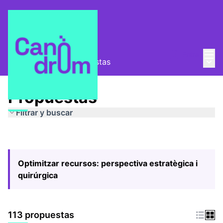
Menú
Entra
Menú 
Pla Estratègic
/
Propuestas
Propuestas
Filtrar y buscar
Optimitzar recursos: perspectiva estratègica i
quirúrgica
113 propuestas