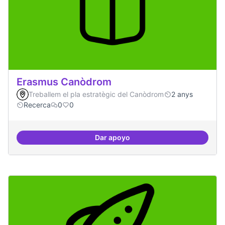
Erasmus Canòdrom
Treballem el pla estratègic del Canòdrom
2 anys
Recerca
0
0
Dar apoyo
Erasmus Canòdrom