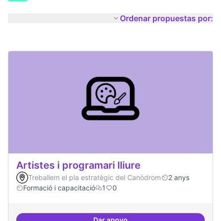
Ordenar propuestas por:
Artistes i programari lliure
Treballem el pla estratègic del Canòdrom
2 anys
Formació i capacitació
1
0
Dar apoyo