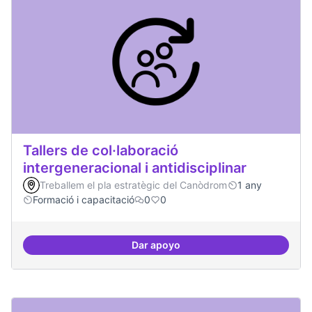
Tallers de col·laboració
intergeneracional i antidisciplinar
Treballem el pla estratègic del Canòdrom
1 any
Formació i capacitació
0
0
Dar apoyo
Tallers de col·laboració intergene