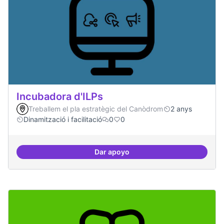
Incubadora d'ILPs
Treballem el pla estratègic del Canòdrom
2 anys
Dinamització i facilitació
0
0
Dar apoyo
Incubadora d'ILPs