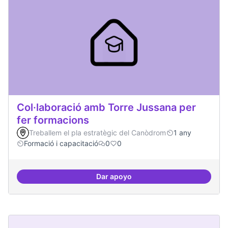
Col·laboració amb Torre Jussana per
fer formacions
Treballem el pla estratègic del Canòdrom
1 any
Formació i capacitació
0
0
Dar apoyo
Col·laboració amb Torre Jussana