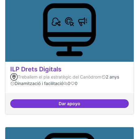
ILP Drets Digitals
Treballem el pla estratègic del Canòdrom
2 anys
Dinamització i facilitació
0
0
Dar apoyo
ILP Drets Digitals