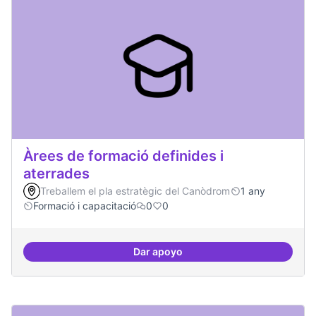
Àrees de formació definides i
aterrades
Treballem el pla estratègic del Canòdrom
1 any
Formació i capacitació
0
0
Dar apoyo
Àrees de formació definides i at