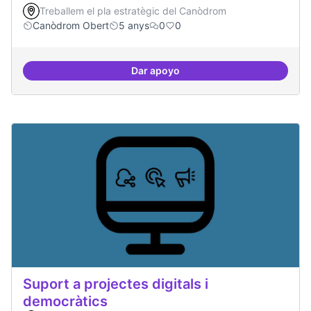
Treballem el pla estratègic del Canòdrom
Canòdrom Obert
5 anys
0
0
Dar apoyo
Treball en xarxa amb projectes i
Suport a projectes digitals i
democràtics