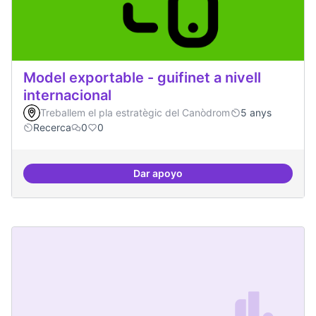
Model exportable - guifinet a nivell
internacional
Treballem el pla estratègic del Canòdrom
5 anys
Recerca
0
0
Dar apoyo
Model exportable - guifinet a nive