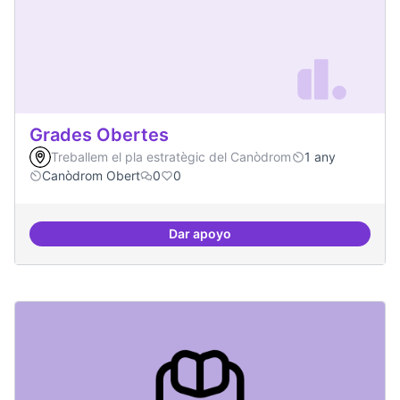
Grades Obertes
Treballem el pla estratègic del Canòdrom
1 any
Canòdrom Obert
0
0
Dar apoyo
Grades Obertes