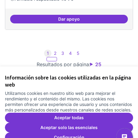
Dar apoyo
Consolidar oferta antena Ciber
1
2
3
4
5
Resultados por página:
25
Información sobre las cookies utilizadas en la página
web
Utilizamos cookies en nuestro sitio web para mejorar el
Términos y condiciones de uso
rendimiento y el contenido del mismo. Las cookies nos
Configuración de cookies
permiten ofrecer una experiencia de usuario y unos contenidos
Comunitat Canòdrom en Facebook
(Link extern)
Comunitat Canòdrom en Instagram
(Link extern)
Comunitat Canòdrom en YouTube
(Link extern)
Castellano
más personalizados desde nuestros canales de redes sociales.
Triar la llengua
Elegir el idioma
Choose language
Aceptar todas
Aceptar solo las esenciales
Configuración
Co
(L