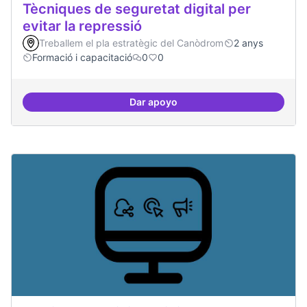
Tècniques de seguretat digital per
evitar la repressió
Treballem el pla estratègic del Canòdrom
2 anys
Formació i capacitació
0
0
Dar apoyo
Tècniques de seguretat digital per