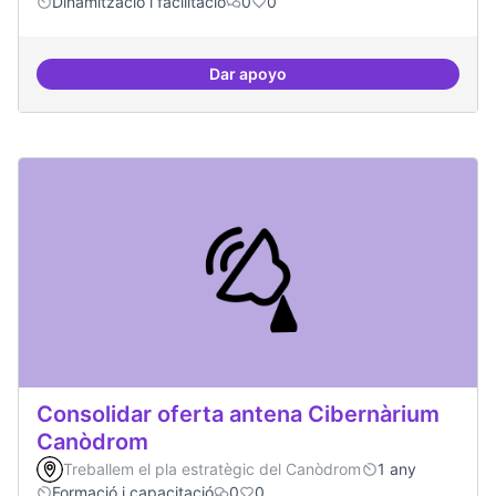
Dinamització i facilitació
0
0
Dar apoyo
Trobades democràtiques
Consolidar oferta antena Cibernàrium
Canòdrom
Treballem el pla estratègic del Canòdrom
1 any
Formació i capacitació
0
0