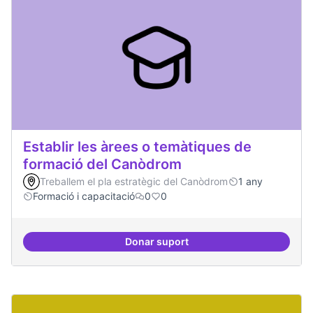
Establir les àrees o temàtiques de
formació del Canòdrom
Treballem el pla estratègic del Canòdrom
1 any
Formació i capacitació
0
0
Donar suport
Establir les àrees o temàtiques 