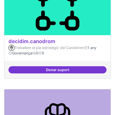
decidim.canodrom
Treballem el pla estratègic del Canòdrom
1 any
Governança
0
0
Donar suport
decidim.canodrom