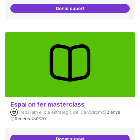
Donar suport
Espai grades democràtiques
Espai on fer masterclass
Treballem el pla estratègic del Canòdrom
2 anys
Recerca
0
0
Donar suport