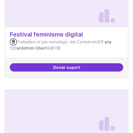
Festival feminisme digital
Treballem el pla estratègic del Canòdrom
1 any
Canòdrom Obert
0
0
Donar suport
Festival feminisme digital