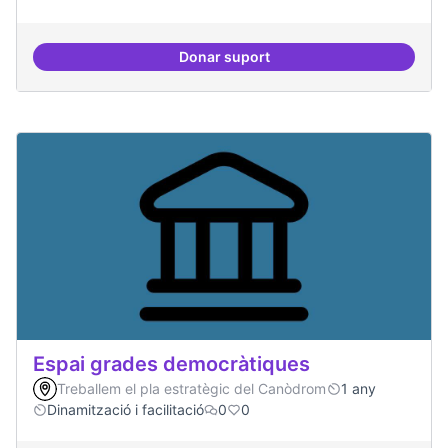
Donar suport
Espai acompanyament periòdic d
Espai grades democràtiques
Treballem el pla estratègic del Canòdrom
1 any
Dinamització i facilitació
0
0