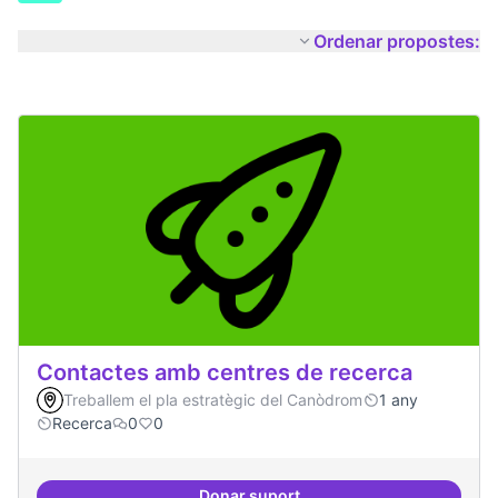
Ordenar propostes:
Contactes amb centres de recerca
Treballem el pla estratègic del Canòdrom
1 any
Recerca
0
0
Donar suport