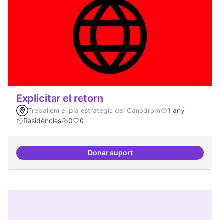
Explicitar el retorn
Treballem el pla estratègic del Canòdrom
1 any
Residències
0
0
Donar suport
Explicitar el retorn