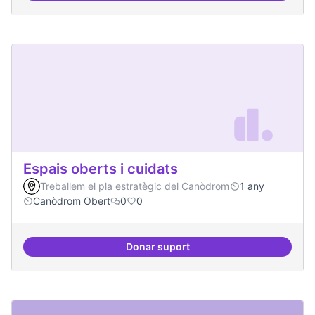
Espais oberts i cuidats
Treballem el pla estratègic del Canòdrom
1 any
Canòdrom Obert
0
0
Donar suport
Espais oberts i cuidats