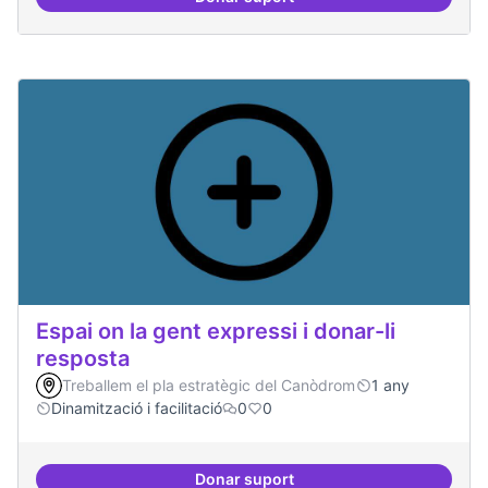
Espai on fer masterclass
Espai on la gent expressi i donar-li
resposta
Treballem el pla estratègic del Canòdrom
1 any
Dinamització i facilitació
0
0
Donar suport
Espai on la gent expressi i donar