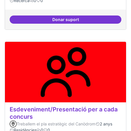
Recerca
0
0
Donar suport
Erasmus Canòdrom
Esdeveniment/Presentació per a cada
concurs
Treballem el pla estratègic del Canòdrom
2 anys
Residències
0
0