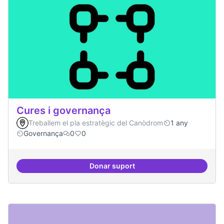
Cures i governança
Treballem el pla estratègic del Canòdrom
1 any
Governança
0
0
Donar suport
Cures i governança