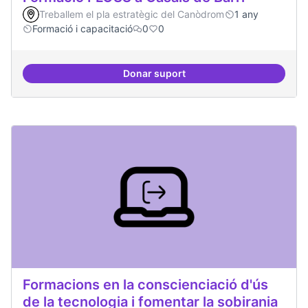
Treballem el pla estratègic del Canòdrom
1 any
Formació i capacitació
0
0
Donar suport
Formació FLOSS a Casals de Barr
Formacions en la conscienciació d'ús
de la tecnologia i fomentar la sobirania