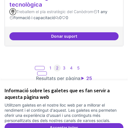
tecnològica
Treballem el pla estratègic del Canòdrom
1 any
Formació i capacitació
0
0
Donar suport
Formacions en la conscienciació d
1
2
3
4
5
Resultats per pàgina:
25
Informació sobre les galetes que es fan servir a
aquesta pàgina web
Utilitzem galetes en el nostre lloc web per a millorar el
Termes i condicions d'ús
rendiment i el contingut d'aquest. Les galetes ens permeten
Configuració de les galetes
oferir una experiència d'usuari i uns continguts més
Comunitat Canòdrom a Facebook
(Link externo)
Comunitat Canòdrom a Instagram
(Link externo)
Comunitat Canòdrom a YouTube
(Link externo)
Català
personalitzats des dels nostres canals de xarxes socials.
Triar la llengua
Elegir el idioma
Choose language
Acceptar totes