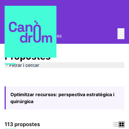
Menú
Entra
Menú 
Pla Estratègic
/
Propostes
Propostes
Filtrar i cercar
Optimitzar recursos: perspectiva estratègica i
quirúrgica
113 propostes