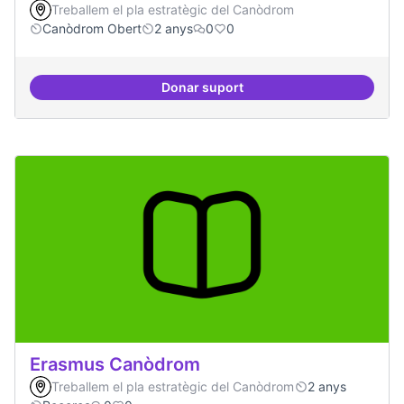
Treballem el pla estratègic del Canòdrom
Canòdrom Obert
2 anys
0
0
Donar suport
Drets Humans i capa digital
Erasmus Canòdrom
Treballem el pla estratègic del Canòdrom
2 anys