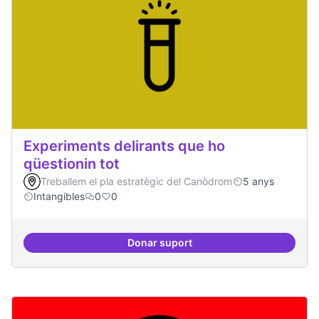
Experiments delirants que ho
qüestionin tot
Treballem el pla estratègic del Canòdrom
5 anys
Intangibles
0
0
Donar suport
Experiments delirants que ho qüe