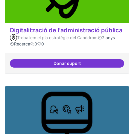
Digitalització de l'administració pública
Treballem el pla estratègic del Canòdrom
2 anys
Recerca
0
0
Donar suport
Digitalització de l'administració 