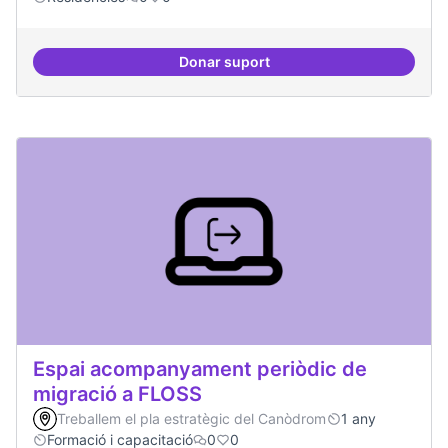
Donar suport
Esdeveniment/Presentació per a
Espai acompanyament periòdic de
migració a FLOSS
Treballem el pla estratègic del Canòdrom
1 any
Formació i capacitació
0
0