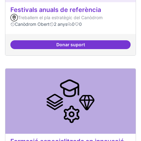
Festivals anuals de referència
Treballem el pla estratègic del Canòdrom
Canòdrom Obert
2 anys
0
0
Donar suport
Festivals anuals de referència