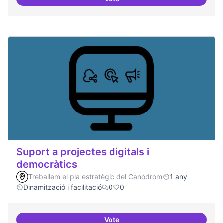
Servei estable de migració al FL
Suport a projectes digitals i
democràtics
Treballem el pla estratègic del Canòdrom
1 any
Dinamització i facilitació
0
0
Vote