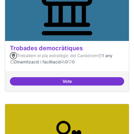
Trobades democràtiques
Treballem el pla estratègic del Canòdrom
1 any
Dinamització i facilitació
0
0
Vote
Trobades democràtiques