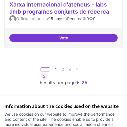
Xarxa internacional d'ateneus - labs
amb programes conjunts de recerca
Official proposal
5 anys
Recerca
0
0
Vote
Xarxa internacional d'ateneus -
1
2
3
4
5
Results per page:
25
Information about the cookies used on the website
Terms of Service
We use cookies on our website to improve the performance
Cookie settings
and content of the site. The cookies enable us to provide a
Comunitat Canòdrom at Facebook
(External link)
Comunitat Canòdrom at Instagram
(External link)
Comunitat Canòdrom at YouTube
(External link)
English
more individual user experience and social media channels.
Triar la llengua
Elegir el idioma
Choose language