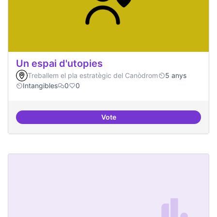
Un espai d'utopies
Treballem el pla estratègic del Canòdrom
5 anys
Intangibles
0
0
Vote
Un espai d'utopies