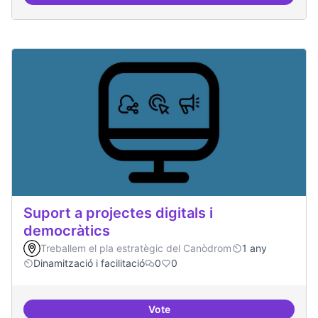
Suport a projectes digitals i dem
Suport a projectes digitals i
democràtics
Treballem el pla estratègic del Canòdrom
1 any
Dinamització i facilitació
0
0
Vote
Suport a projectes digitals i dem