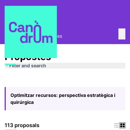
Mai
Log in
Main
Pla Estratègic
/
Propostes
Propostes
Filter and search
Optimitzar recursos: perspectiva estratègica i
quirúrgica
113 proposals