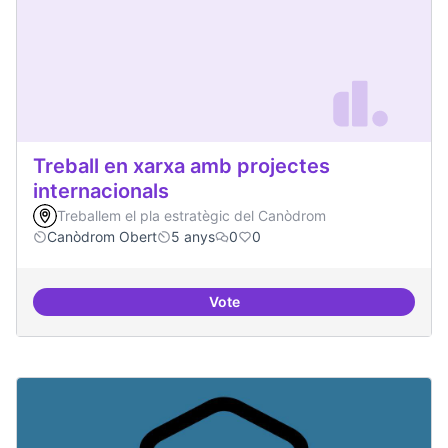
Treball en xarxa amb projectes
internacionals
Treballem el pla estratègic del Canòdrom
Canòdrom Obert
5 anys
0
0
Vote
Treball en xarxa amb projectes i