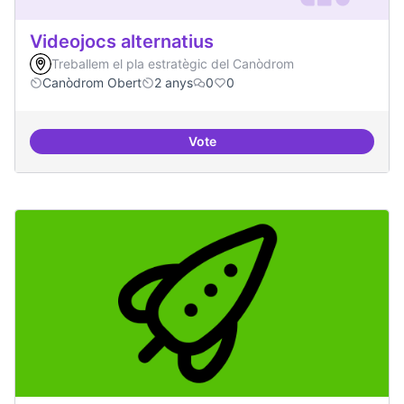
Videojocs alternatius
Treballem el pla estratègic del Canòdrom
Canòdrom Obert
2 anys
0
0
Vote
Videojocs alternatius