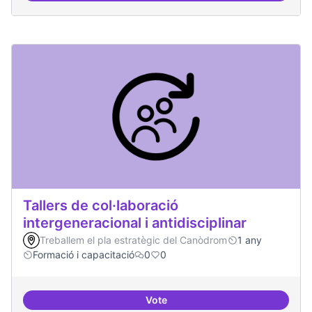
Tallers de col·laboració
intergeneracional i antidisciplinar
Treballem el pla estratègic del Canòdrom
1 any
Formació i capacitació
0
0
Vote
Tallers de col·laboració intergene