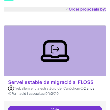
Order proposals by:
Servei estable de migració al FLOSS
Treballem el pla estratègic del Canòdrom
2 anys
Formació i capacitació
0
0
Vote