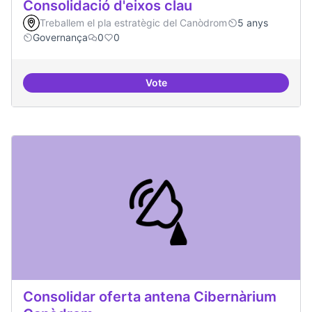
Consolidació d'eixos clau
Treballem el pla estratègic del Canòdrom
5 anys
Governança
0
0
Vote
Consolidació d'eixos clau
Consolidar oferta antena Cibernàrium