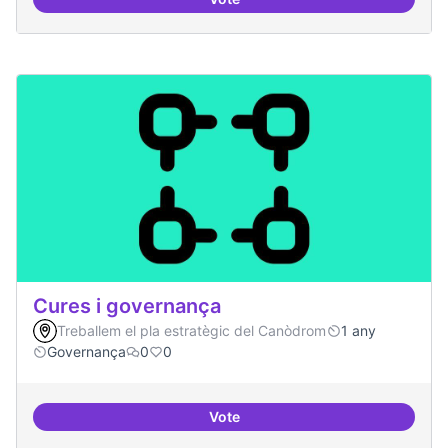
Cultura digital i tradicional
Cures i governança
Treballem el pla estratègic del Canòdrom
1 any
Governança
0
0
Vote
Cures i governança