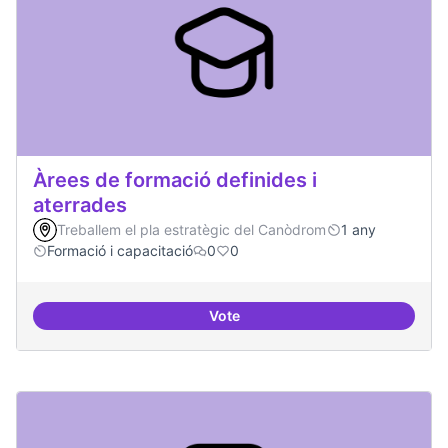
Àrees de formació definides i
aterrades
Treballem el pla estratègic del Canòdrom
1 any
Formació i capacitació
0
0
Vote
Àrees de formació definides i at