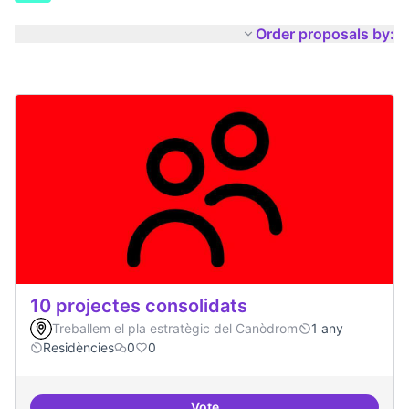
Order proposals by:
10 projectes consolidats
Treballem el pla estratègic del Canòdrom
1 any
Residències
0
0
Vote