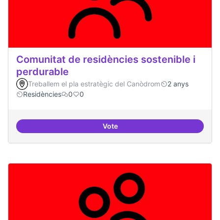
Comunitat de residències sostenible i
perdurable
Treballem el pla estratègic del Canòdrom
2 anys
Residències
0
0
Vote
Comunitat de r