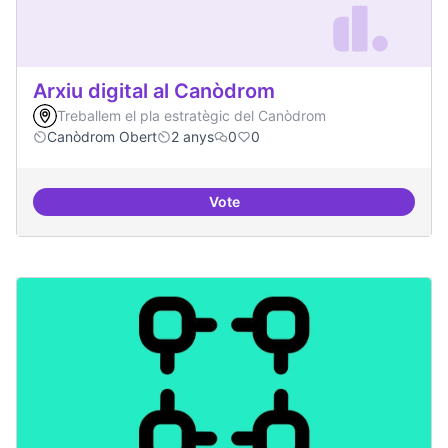
Arxiu digital al Canòdrom
Treballem el pla estratègic del Canòdrom
Canòdrom Obert
2 anys
0
0
Vote
Arxiu digital al Canòdrom