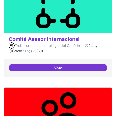
Comité Asesor Internacional
Treballem el pla estratègic del Canòdrom
2 anys
Governança
0
0
Vote
Comité Asesor Internacional