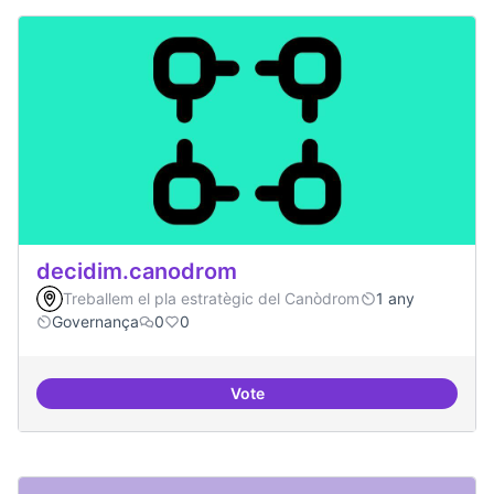
decidim.canodrom
Treballem el pla estratègic del Canòdrom
1 any
Governança
0
0
Vote
decidim.canodrom