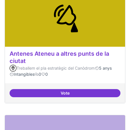
Antenes Ateneu a altres punts de la
ciutat
Treballem el pla estratègic del Canòdrom
5 anys
Intangibles
0
0
Vote
Antenes Ateneu a altres punts de 