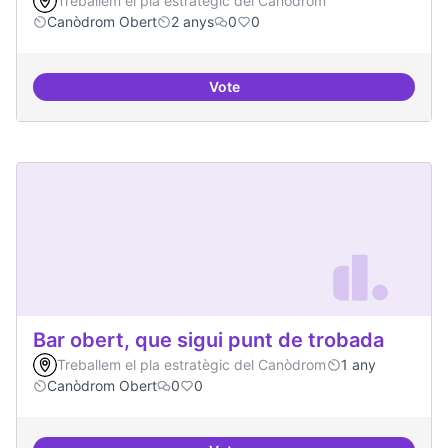
Treballem el pla estratègic del Canòdrom
Canòdrom Obert
2 anys
0
0
Vote
Bar obert i dinamitzat
Bar obert, que sigui punt de trobada
Treballem el pla estratègic del Canòdrom
1 any
Canòdrom Obert
0
0