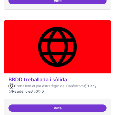
Vote
Bar obert, que sigui punt de trob
BBDD treballada i sòlida
Treballem el pla estratègic del Canòdrom
1 any
Residències
0
0
Vote
BBDD treballada i sòlida