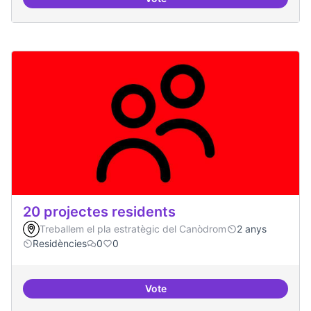
10 projectes consolidats
20 projectes residents
Treballem el pla estratègic del Canòdrom
2 anys
Residències
0
0
Vote
20 projectes residents