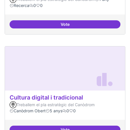
Recerca
0
0
Vote
Contactes amb centres de recer
Cultura digital i tradicional
Treballem el pla estratègic del Canòdrom
Canòdrom Obert
5 anys
0
0
Vote