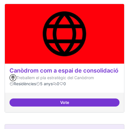
Canòdrom com a espai de consolidació
Treballem el pla estratègic del Canòdrom
Residències
5 anys
0
0
Vote
Canòdrom com a espai de consol