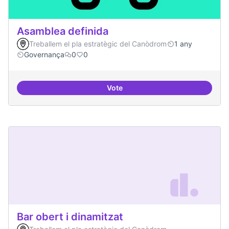
Asamblea definida
Treballem el pla estratègic del Canòdrom
1 any
Governança
0
0
Vote
Asamblea definida
Bar obert i dinamitzat