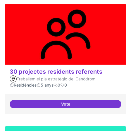
30 projectes residents referents
Treballem el pla estratègic del Canòdrom
Residències
5 anys
0
0
Vote
30 projectes residents referents