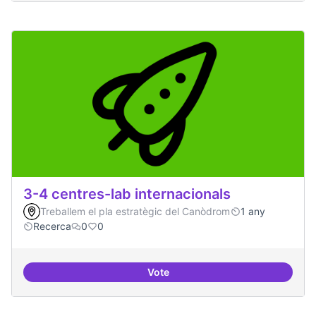
3-4 centres-lab internacionals
Treballem el pla estratègic del Canòdrom
1 any
Recerca
0
0
Vote
3-4 centres-lab internacionals