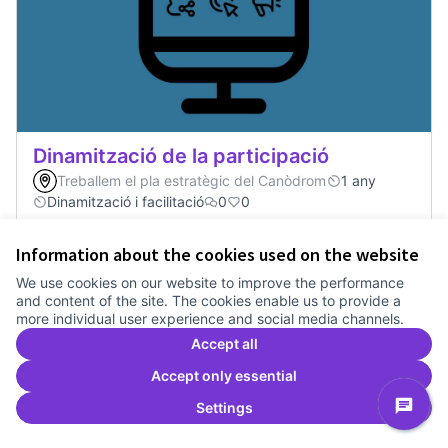
Dinamització de la participació
Treballem el pla estratègic del Canòdrom
1 any
Dinamització i facilitació
0
0
Information about the cookies used on the website
Vote
Dinamització de la participació
We use cookies on our website to improve the performance
and content of the site. The cookies enable us to provide a
more individual user experience and social media channels.
Accept all
Accept only essential
Settings