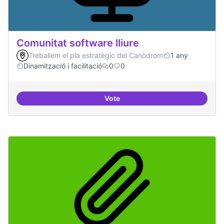
Comunitat software lliure
Treballem el pla estratègic del Canòdrom
1 any
Dinamització i facilitació
0
0
Vote
Comunitat software lliure