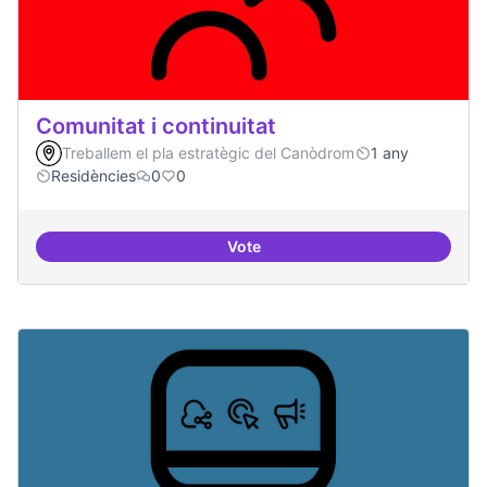
Comunitat i continuitat
Treballem el pla estratègic del Canòdrom
1 any
Residències
0
0
Vote
Comunitat i continuitat