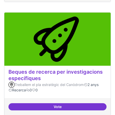
Beques de recerca per investigacions
específiques
Treballem el pla estratègic del Canòdrom
2 anys
Recerca
0
0
Vote
Beques de recerca per investiga