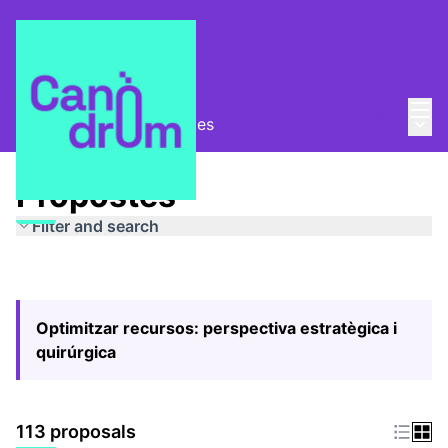
Mai
Log in
Main
Pla Estratègic
/
Propostes
Propostes
Filter and search
Optimitzar recursos: perspectiva estratègica i
quirúrgica
113 proposals