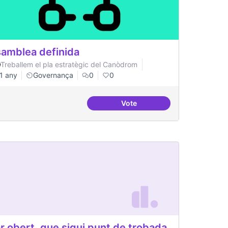
amblea definida
Treballem el pla estratègic del Canòdrom
1 any
Governança
0
0
Vote
rom
Asamblea definida
r obert, que sigui punt de trobada