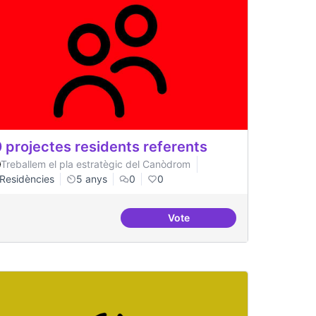
 projectes residents referents
Treballem el pla estratègic del Canòdrom
Residències
5 anys
0
0
Vote
acionals
30 projectes residents refer