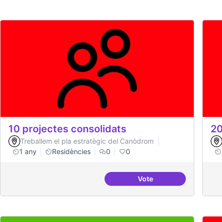
10 projectes consolidats
20
Treballem el pla estratègic del Canòdrom
1 any
Residències
0
0
Vote
10 projectes consolida