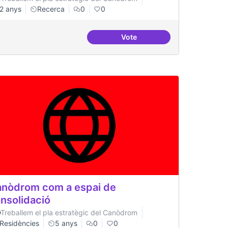
2 anys
Recerca
0
0
Vote
a
Beques de recerca per inves
nòdrom com a espai de
nsolidació
Treballem el pla estratègic del Canòdrom
Residències
5 anys
0
0