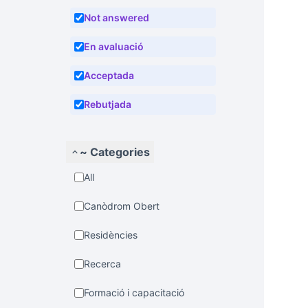
Not answered
En avaluació
Acceptada
Rebutjada
~ Categories
All
Canòdrom Obert
Residències
Recerca
Formació i capacitació