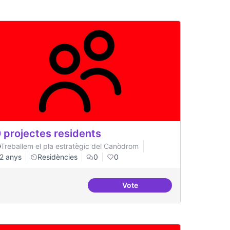
 projectes residents
Treballem el pla estratègic del Canòdrom
2 anys
Residències
0
0
Vote
ts
20 projectes residents