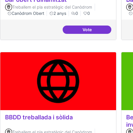
Treballem el pla estratègic del Canòdrom
Canòdrom Obert
2 anys
0
0
Vote
Bar obert i dinamitzat
BBDD treballada i sòlida
Be
in
Treballem el pla estratègic del Canòdrom