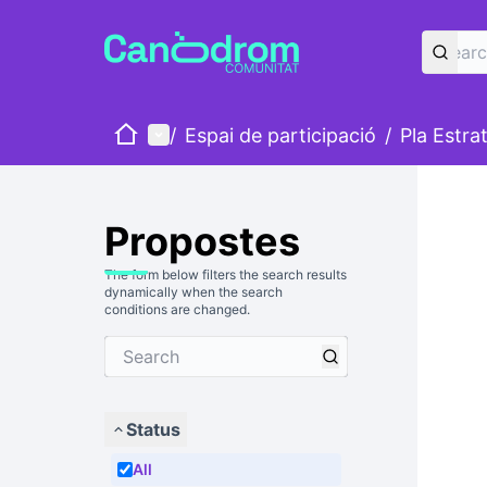
Home
Main menu
/
Espai de participació
/
Pla Estra
Propostes
The form below filters the search results
dynamically when the search
conditions are changed.
Status
All