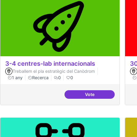
3-4 centres-lab internacionals
30
Treballem el pla estratègic del Canòdrom
1 any
Recerca
0
0
Vote
3-4 centres-lab intern