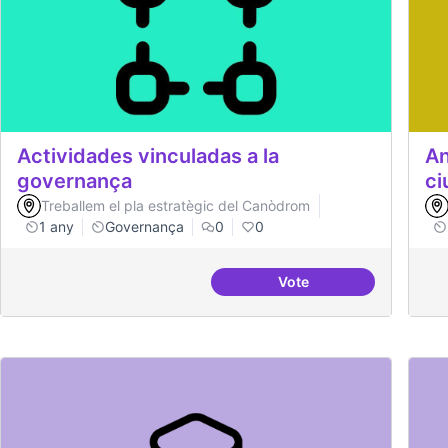
Actividades vinculadas a la
An
governança
ci
Treballem el pla estratègic del Canòdrom
1 any
Governança
0
0
Vote
Actividades vinculadas