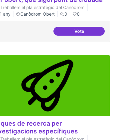
Treballem el pla estratègic del Canòdrom
1 any
Canòdrom Obert
0
0
Vote
Bar obert, que sigui punt de
ques de recerca per
vestigacions específiques
Treballem el pla estratègic del Canòdrom