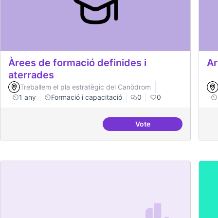
Àrees de formació definides i
Ar
aterrades
Treballem el pla estratègic del Canòdrom
1 any
Formació i capacitació
0
0
Vote
Àrees de formació defi