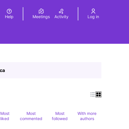
Help
Meetings
Activity
Log in
a
Elegir el idioma
Choose language
ica
Most
Most
Most
With more
liked
commented
followed
authors