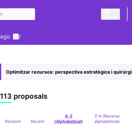
English
Triar la llengu
User menu
tègic
/
Optimitzar recursos: perspectiva estratègica i quirúrg
113 proposals
A-Z
Z-A (Reverse
Random
Recent
(Alphabetical)
alphabetical)