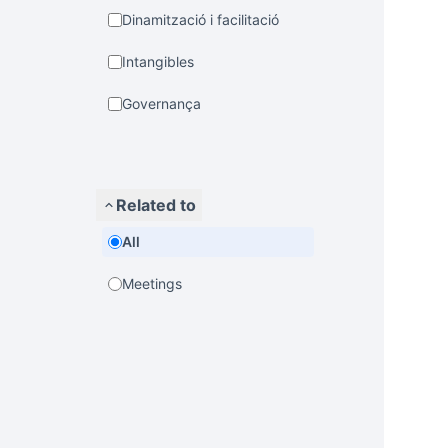
Dinamització i facilitació
Intangibles
Governança
Related to
All
Meetings