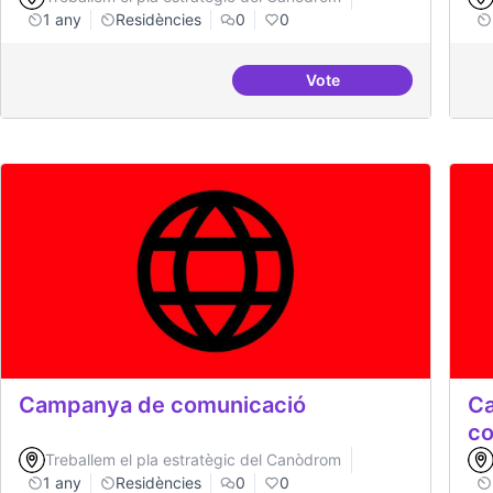
1 any
Residències
0
0
Vote
BBDD treballada i sòlid
Campanya de comunicació
Ca
co
Treballem el pla estratègic del Canòdrom
1 any
Residències
0
0