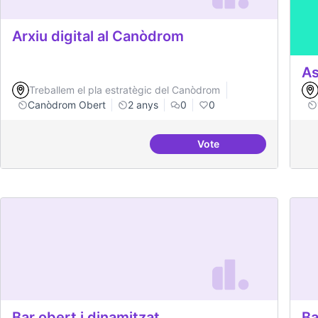
Arxiu digital al Canòdrom
As
Treballem el pla estratègic del Canòdrom
Canòdrom Obert
2 anys
0
0
Vote
Arxiu digital al Canòd
Bar obert i dinamitzat
Ba