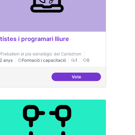
tistes i programari lliure
Treballem el pla estratègic del Canòdrom
2 anys
Formació i capacitació
1
0
Vote
nides i aterrades
Artistes i programari lliure